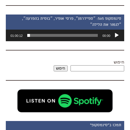
סינמסקופ 505: ״ספיידרמן״, פרסי אופיר, ״בוסית בהפרעה״,
״לגמור את הלילה״
נגן
01:00:12
00:00
אודיו
חיפוש
חיפוש
תמכו ב"סינמסקופ"