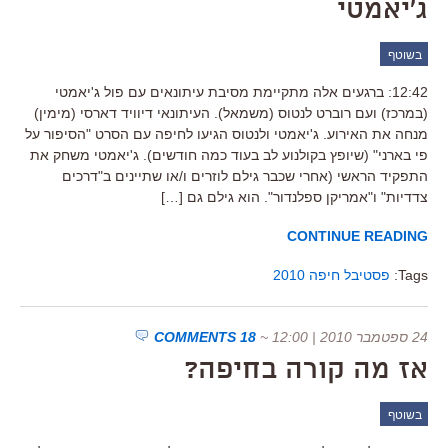
ג'יאמטי
בשוטף
12:42: ברגעים אלה מתקיימת מסיבת עיתונאים עם פול ג'יאמטי
(במרכז) ועם רוברט לנטוס (משמאל). העיתונאי דיוויד דארסי (מימין)
מנחה את האירוע. ג'יאמטי ולנטוס הגיעו לחיפה עם הסרט "הסיפור על
פי בארני" (שיופץ בקולנוע לב בעוד כמה חודשים). ג'יאמטי משחק את
התפקיד הראשי (אחרי שכבר גילם לוזרים ו/או שתיינים ב"דרכים
צדדיות" ו"אמריקן ספלנדור". הוא גילם גם […]
CONTINUE READING
Tags:
פסטיבל חיפה 2010
24 ספטמבר 2010 | 12:00
~
18 COMMENTS
אז מה קורה בחיפה?
בשוטף