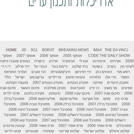
HOME
3D
9/11
BORAT
BREAKING NEWS
IMAX
THE DA VINCI
THE DAILY SHOW
CODE
אוסקר 2005
אוסקר 2006
אוסקר 2007
אוסקר
2008
אורחים
אינטרנט
אנג לי
אנימציה
ארכיון
ביקורת
במאים שעברו ניתוח
לשינוי מין
בקרוב
בשוטף
בתי קולנוע
ג'יימס בונד
גיבורי על
דוד פרלוב
די.וי.די
דפש מוד
האחים כהן
היי דפינישן
היצ'קוק/טריפו
הכי טובים
המדור המודפס
הספד
וודי אלן
טלוויזיה
טעויות תרגום
טריילרים
טרקובסקי
ישראל
כללי
מאבק היוצרים
מוזיקה
מועדון הגנוזים
מועדון הגנוזים 2007
מועצת הקולנוע
מפיצים
מר משיב
ניו יורק
סאנדאנס
סטיבן ספילברג
סיכום העשור
סיכום שנה
2006
סיכום שנה 2007
סיכום שנה 2008
סינמטק
סקירת בלוגים
סרטי ילדים
סרטי קיץ
סתם
פול מקרטני
פוליצרוסקופ
פוליצרסקופ 2006
פסטיבל ברלין
2006
פסטיבל ברלין 2007
פסטיבל ברלין 2008
פסטיבל ונציה 2006
פסטיבל
ונציה 2007
פסטיבל חיפה 2006
פסטיבל חיפה 2007
פסטיבל חיפה 2008
פסטיבל טורונטו 2006
פסטיבל ירושלים 2006
פסטיבל ירושלים 2007
פסטיבל
ירושלים 2008
פסטיבל קאן 2006
פסטיבל קאן 2007
פסטיבל קאן 2008
פסטיבלים
פרס אופיר 2006
פרס אופיר 2007
פרס אופיר 2008
קוונטין טרנטינו
קולנוע איטלקי
קולנוע ישראלי
קולנוע קוריאני
קטמנדו
קטנוניזם
קטעי וידיאו