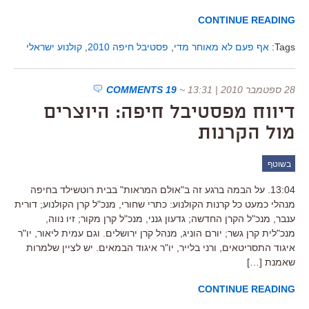
CONTINUE READING
Tags:
אף פעם לא מאוחר מדי
,
פסטיבל חיפה 2010
,
קולנוע ישראלי
28 ספטמבר 2010 | 13:31
~
19 COMMENTS
דיווח מפסטיבל חיפה: היוצרים
מול הקרנות
בשוטף
13:04. על הבמה ברגע זה ב"אולם המראות" בבית רוטשילד בחיפה
מנהלי כמעט כל קרנות הקולנוע: כתרי שחורי, מנכ"ל קרן הקולנוע; דורית
ענבר, מנכ"ל הקרן החדשה; גדעון גנני, מנכ"ל קרן מקור; זיו נווה,
מנכ"לית קרן גשר; יורם הוניג, מנהל קרן ירושלים. וגם עמית ליאור, יו"ר
איגוד התסריטאים, ורני בלייר, יו"ר איגוד הבמאים. יש לציין שלמרות
שאמנת […]
CONTINUE READING