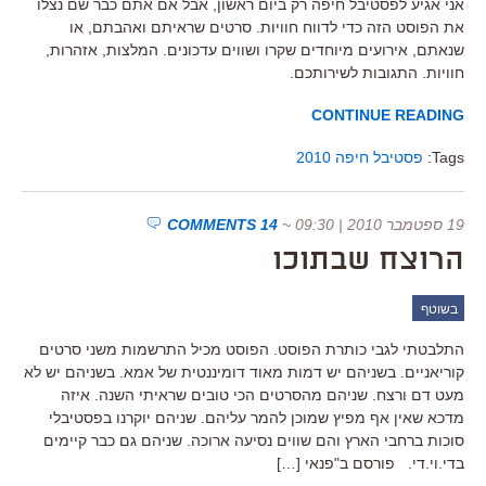
אני אגיע לפסטיבל חיפה רק ביום ראשון, אבל אם אתם כבר שם נצלו
את הפוסט הזה כדי לדווח חוויות. סרטים שראיתם ואהבתם, או
שנאתם, אירועים מיוחדים שקרו ושווים עדכונים. המלצות, אזהרות,
חוויות. התגובות לשירותכם.
CONTINUE READING
Tags:
פסטיבל חיפה 2010
19 ספטמבר 2010 | 09:30
~
14 COMMENTS
הרוצח שבתוכו
בשוטף
התלבטתי לגבי כותרת הפוסט. הפוסט מכיל התרשמות משני סרטים
קוריאניים. בשניהם יש דמות מאוד דומיננטית של אמא. בשניהם יש לא
מעט דם ורצח. שניהם מהסרטים הכי טובים שראיתי השנה. איזה
מדכא שאין אף מפיץ שמוכן להמר עליהם. שניהם יוקרנו בפסטיבלי
סוכות ברחבי הארץ והם שווים נסיעה ארוכה. שניהם גם כבר קיימים
בדי.וי.די. פורסם ב"פנאי […]