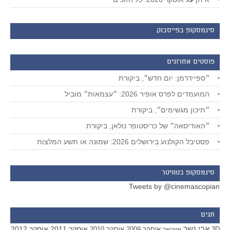
סינמסקופ בפייסבוק
פוסטים אחרונים
״ספיידרמן: יום חדש״, ביקורת
המועמדים לפרס אופיר 2026: ״עצמאות״ מוביל
״תיכון מגשימים״, ביקורת
״האודיסאה״ של כריסטופר נולאן, ביקורת
פסטיבל הקולנוע בירושלים 2026: שמונה או תשע המלצות
סינמסקופ בטוויטר
Tweets by @cinemascopian
תגים
אבי נשר
אוסקר 2011
אוסקר 2012
אוסקר 2009
אוסקר 2010
3D
אווטאר