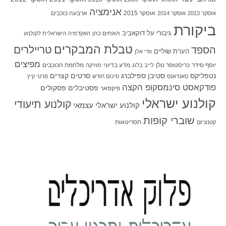
אנימציה
אוסקר 2015
ארבעה כוכבים
אוסקר 2013
אוסקר 2014
ביקורת
גיבורי על
דוקאביב
האחים כהן
האקדמיה הישראלית לקולנוע
טבלת המבקרים
טריילרים
הספד
הערת שוליים
וודי אלן
מפיצים
יוסף סידר
כריסטופר נולן
מדע בדיוני
מלחמת הכוכבים
לייב בלוג
מוזיקה
סטיבן ספילברג
סרטים קצרים
נטפליקס
סאנדאנס
סיכום חודש
סרטי קיץ
פודקאסט סינמסקופ הקצה
פסטיבלים
פסקולים
פיקסאר
קולנוע ישראלי
קולנוע תיעודי
קולנוע ישראלי עצמאי
שוברי קופות
תסריטאות
קטנוניזם