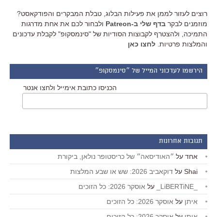
רוצים לעזור לממן את פעילות הבלוג, טבלת המבקרים והפודקאסט?
מוזמנים לבקר
בדף שלי ב-Patreon
ולבחור לכם את אחת מדרגות
התמיכה, ולהצטרף לקבוצות הסודיות של "סינמסקופ" לקבלת עדכונים
והמלצות פרטיות.
לחצו כאן
הירשמו לעדכוני המייל של ״סינמסקופ״
הכניסו כתובת אימייל ולחצו אנטר
תגובות אחרונות
אחד
על
״האודיסאה״ של כריסטופר נולאן, ביקורת
Shai
על
דוקאביב 2026: שש או שבע המלצות
_LiBERTiNE_
על
אוסקר 2026: כל הזוכים
איתן
על
אוסקר 2026: כל הזוכים
איתן
על
אוסקר 2026: כל הזוכים