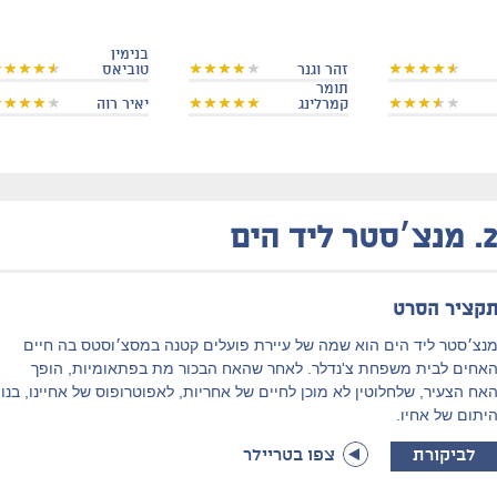
בנימין
זהר וגנר
טוביאס
תומר
קמרלינג
יאיר רוה
2
מנצ׳סטר ליד הים
קציר הסרט
נצ׳סטר ליד הים הוא שמה של עיירת פועלים קטנה במסצ׳וסטס בה חיים
אחים לבית משפחת צ'נדלר. לאחר שהאח הבכור מת בפתאומיות, הופך
אח הצעיר, שלחלוטין לא מוכן לחיים של אחריות, לאפוטרופוס של אחיינו, בנו
יתום של אחיו.
לביקורת
צפו בטריילר