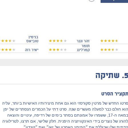
בנימין
זהר וגנר
טוביאס
תומר
קמרלינג
יאיר רוה
5
שתיקה
קציר הסרט
רטו החדש של מרטין סקורסזי הוא גם אחת מיצירותיו האישיות ביותר, עליה
וא חולם כבר למעלה מעשרים שנה. סרט דתי על הכמרים הנסתרים של יפן
במאה ה-17, ששמרו על אמונתם בסתר בימים של רדיפה, עינויים והוצאה
הורג של נוצרים בידי האינקוויזציה היפנית. חלק שלישי, אם תרצו, לטרילוגיה
דתית שלו שכוללת את ״הפיתוי האחרון של ישו״ ואת ״קונדון״.