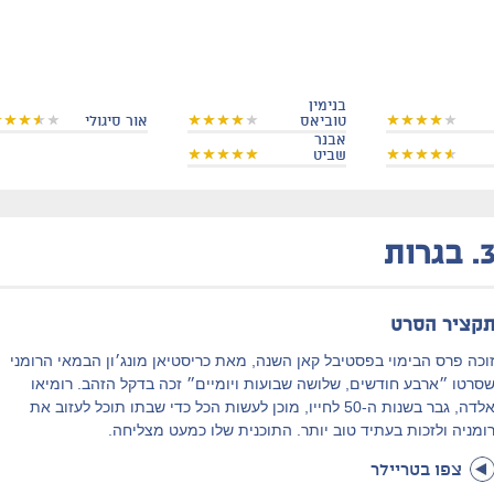
בנימין
טוביאס
אור סיגולי
אבנר
שביט
3
בגרות
קציר הסרט
וכה פרס הבימוי בפסטיבל קאן השנה, מאת כריסטיאן מונג׳ון הבמאי הרומני
סרטו ״ארבע חודשים, שלושה שבועות ויומיים״ זכה בדקל הזהב. רומיאו
אלדה, גבר בשנות ה-50 לחייו, מוכן לעשות הכל כדי שבתו תוכל לעזוב את
ומניה ולזכות בעתיד טוב יותר. התוכנית שלו כמעט מצליחה.
צפו בטריילר