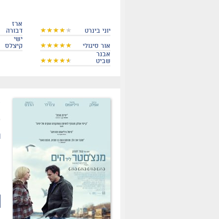
ארז
יוני בינרט
דבורה
ישי
אור סיגולי
קיצלס
אבנר
שביט
.
ת
מ
ה
ה
ה