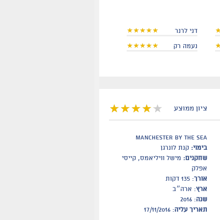
דני לרנר
נעמה רק
ציון ממוצע
Manchester by the sea
בימוי:
קנת לונרגן
שחקנים:
מישל וויליאמס, קייסי
אפלק
אורך
: 135 דקות
ארץ
: ארה״ב
שנה
: 2016
תאריך עליה
: 17/11/2016