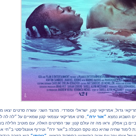
יקאי גדול, אמריקאי קטן, ישראלי וספרדי. מהצד השני: עשרה סרטים יצאו מ
ים השבוע נמצא
״אור ירח״
, סרט אמריקאי עצמאי קטן שמאיים על ״לה לה ל
ים בן אפלק. וראו מה זה עולם קטן: שני הסרטים האלה, עם מוטיב הלילה ב
נת לימוד שחיה שהיא כמו טקס הטבלה ב״אור ירח״ וטירוף אוונגליסטי ב״חי את
 של איתן ענר עם אניה בוקשטיין בתפקיד הראשי.
״טרומן״
הוא הזוכה הגדול