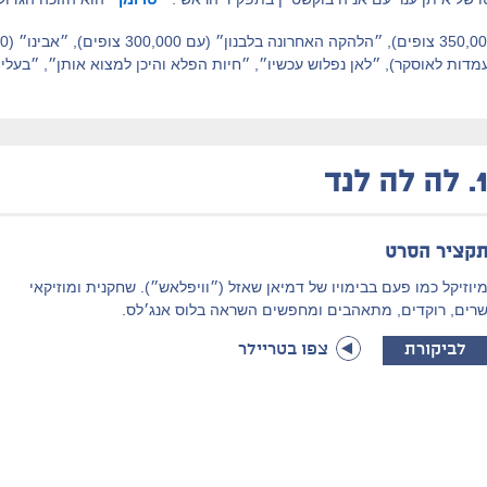
מדות לאוסקר), ״לאן נפלוש עכשיו״, ״חיות הפלא והיכן למצוא אותן״, ״בעל
1
לה לה לנד
קציר הסרט
יוזיקל כמו פעם בבימויו של דמיאן שאזל (״וויפלאש״). שחקנית ומוזיקאי
רים, רוקדים, מתאהבים ומחפשים השראה בלוס אנג׳לס.
לביקורת
צפו בטריילר