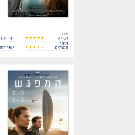
ארז
דבורה
זהר וגנר
תומר
קמרלינג
יאיר רוה
.
ת
ד
א
ל