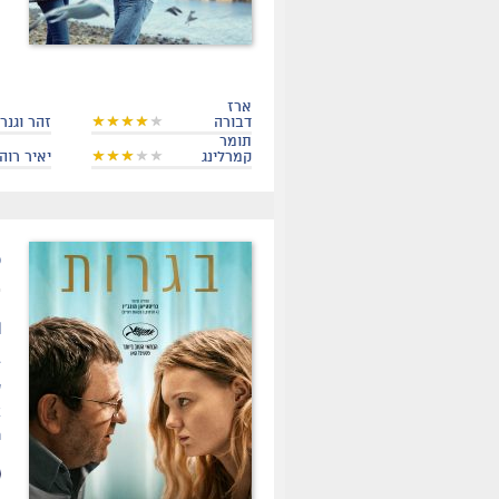
ארז
דבורה
זהר וגנר
תומר
קמרלינג
יאיר רוה
.
ת
ז
ש
ר