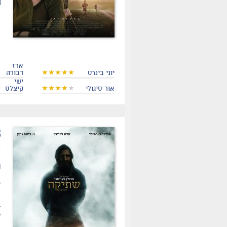
ארז
יוני בינרט
דבורה
ישי
אור סיגולי
קיצלס
.
ת
ס
ה
ל
ה