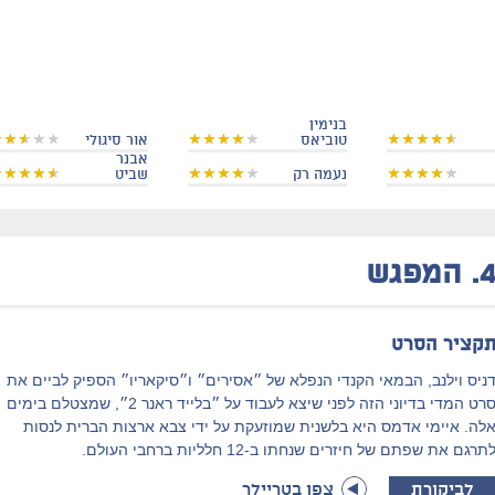
בנימין
טוביאס
אור סיגולי
אבנר
נעמה רק
שביט
4
המפגש
קציר הסרט
ניס וילנב, הבמאי הקנדי הנפלא של ״אסירים״ ו״סיקאריו״ הספיק לביים את
סרט המדי בדיוני הזה לפני שיצא לעבוד על ״בלייד ראנר 2״, שמצטלם בימים
לה. איימי אדמס היא בלשנית שמוזעקת על ידי צבא ארצות הברית לנסות
תרגם את שפתם של חיזרים שנחתו ב-12 חלליות ברחבי העולם.
לביקורת
צפו בטריילר