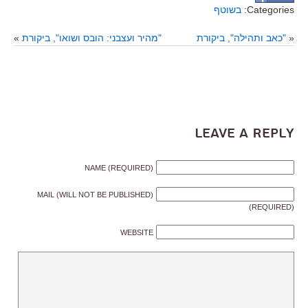
Categories:
בשוטף
«
"כאב ותהילה", ביקורת
"מהיר ועצבני: הובס ושואו", ביקורת
»
Leave a Reply
NAME (REQUIRED)
MAIL (WILL NOT BE PUBLISHED)
(REQUIRED)
WEBSITE