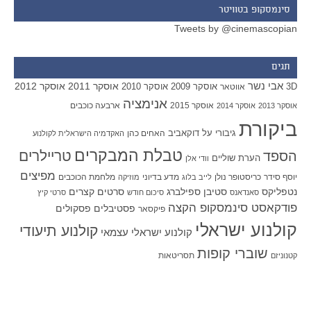
סינמסקופ בטוויטר
Tweets by @cinemascopian
תגים
אבי נשר
אוסקר 2011
אוסקר 2012
אוסקר 2009
אוסקר 2010
3D
אווטאר
אנימציה
אוסקר 2015
ארבעה כוכבים
אוסקר 2013
אוסקר 2014
ביקורת
גיבורי על
דוקאביב
האחים כהן
האקדמיה הישראלית לקולנוע
טבלת המבקרים
טריילרים
הספד
הערת שוליים
וודי אלן
מפיצים
יוסף סידר
כריסטופר נולן
מדע בדיוני
מלחמת הכוכבים
לייב בלוג
מוזיקה
סטיבן ספילברג
סרטים קצרים
נטפליקס
סאנדאנס
סיכום חודש
סרטי קיץ
פודקאסט סינמסקופ הקצה
פסטיבלים
פסקולים
פיקסאר
קולנוע ישראלי
קולנוע תיעודי
קולנוע ישראלי עצמאי
שוברי קופות
תסריטאות
קטנוניזם