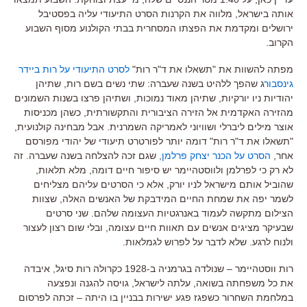
אותה בישראל
,
מלווה את הקרנות הסרט התיעודי עליה בפסטיבל
ירושלים ומקדמת את הפצתו המסחרית בבתי הקולנוע מסוף השבוע
הקרוב
.
מפתה להשוות את
"
תשאלו את ד
"
ר רות
"
לסרט התיעודי על רות ביידר
גינסבור
ג שהפך ללהיט בשנה שעברה
:
שתי נשים בשם רות
,
שתיהן
יהודיות ניו יורקיות
,
שתיהן מאוד נמוכות
,
ושתיהן פרצו בשנות השמונים
מהזירה האקדמית אל הזירה הציבורית והתקשורתית
,
כשהן מכניסות
אוצר מילים ליברלי ושוויוני לאמריקה השמרנית
.
אבל מבחינה קולנועית
,
"
תשאלו את ד
"
ר רות
"
דומה יותר לפורטרט תיעודי של יהודי מפורסם
אחר
,
הסרט על הכנר יצחק פרלמן
,
שגם זכה להצלחה בשנה שעברה
.
זה
לא רק כי לפרלמן ולווסטהיימר יש סיפור חיים דומה
,
מלא תלאות
,
שהוביל אותם מישראל לניו יורק
,
אלא כי הסרטים עליהם מצליחים
לשמר יפה את שמחת החיים המידבקת של האנשים האלה
,
שצוות
הצילום מתקשה לעמוד באנרגטיות העצומה שלהם
.
שני סרטים
שבעיקר מציגים אנשים עם תאוות חיים עצומה
,
ובלי שום רצון לעצור
ולנוח לרגע
.
שלא לדבר על לפרוש לגמלאות
.
רות ווסטהיימר
–
שנולדה בגרמניה ב
-1928
כקרולה רות סיגל
,
איבדה
את כל משפחתה בשואה
,
עלתה לישראל
,
גויסה להגנה ונפצעה
במלחמת השחרור כשפגז פגע ישירות בבניין בו היתה
–
זכתה לפרסום