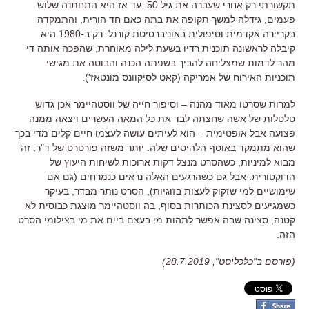
תקשורתי רק אחרי שעברה את גיל
50.
עד אז היא התחתנה שלוש
פעמים
,
גידלה למשך תקופה את בתה כאם חד הורית
,
והתמקדה
בקריירה אקדמית וטיפולית באוניברסיטת קורנל
.
רק ב
-1980
היא
קיבלה לראשונה תוכנית רדיו בשעת לילה מאוחרת
,
שהפכה אותה די
מהר לדמות שמצליחה להביך בשפתה הכנה והבוטה את מגישי
תוכניות האירוח של אמריקה
(
קאט לסיקוונס מונטאז
').
למרות שסרטו מאוד מהנה
–
וסיפור חייה של ווסטהיימר אכן גדוש
טלטלות של אשה שחצתה לבד את כל המאה העשרים ויצאה ממנה
פצועה אבל אופטימית
–
הוא לעיתים עושה לעצמו חיים קלים מדי בכך
שהוא מתמקד באוסף הלהיטים שלה
.
יותר משזה פורטרט של ד
"
ר
,
זה
מבוא למיניות
,
כשהסרט מנצל דקות ארוכות לשיחות היעוץ של
הדוקטורית
.
אבל גם כשהרגעים האלה נראים כנמרחים
(
גם אם
שימושיים למי שזקוק לעצות בזוגיות
),
הסרט נותר מבדר
,
בעיקר
כשמגיעים לסצינת הכותרות בסוף
,
בה ווסטהיימר מוצגת כבוסית לא
קטנה
, סצינה
שבה אפשר לתהות מי בעצם ביים את מי בצילומי הסרט
הזה
.
(פורסם ב"כלכליסט", 28.7.2019)