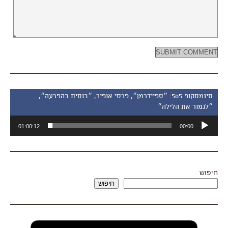
סינמסקופ 505: ״ספיידרמן״, פרסי אופיר, ״בוסית בהפרעה״,
״לגמור את הלילה״
נגן
01:00:12
00:00
אודיו
חיפוש
חיפוש