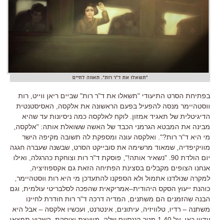
"תשאלו את ד"ר רות". תאווה לחיים
בפתיחת הסרט התיעודי
"
תשאלו את ד
"
ר רות
"
שביים ריאן ווייט
,
רות
ווסטהיימר מנסה להפעיל בפעם הראשונה את אלקסה
,
האסיסטנטית
הדיגיטלית של תאגיד אמזון
.
לוקח לאלקסה כמה ניסיונות עד שהיא
מבינה את המבטא הגרמני הכבד של האשה ששואלת אותה
: "
אלקסה
,
מי היא ד
"
ר רות
?".
ואלקסה עונה ומספקת לה תשובה מקיפה הישר
מוויקיפדיה
,
שמאוד מרשימה את סובייקט הסרט
,
שבשנה שעברה חגגה
יום הולדת
90. "
נשאיר אותה
!",
פוסקת ד
"
ר רות וצוחקת כהרגלה
,
ואילו
אנחנו הצופים מקבלים בסצינת הפתיחה הזאת גם אקספוזיציה
,
למקרה שנולדנו אתמול ולא הספקנו להתעדכן מי היא רות ווסטהיימר
,
כוהנת ייעוץ הסקס היהודית
–
אמריקאית שהפכה לסלבריטי עולמית
,
וגם
הבנה שהזמנים הם משתנים
,
המדיה דרכה ד
"
ר רות חודרת לחיינו
משתנה
–
רדיו
,
טלוויזיה
,
עיתונים
,
אינטרנט
,
ועכשיו אלקסה
–
אבל היא
עדיין כאן
,
על
1.40
מטר הננסיים שלה
,
מייעצת וצוחקת
.
השבוע תמצאו