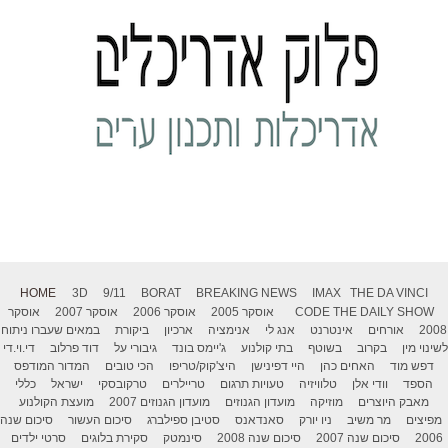
HOME
3D
9/11
BORAT
BREAKING NEWS
IMAX
THE DA VINCI
THE DAILY SHOW
CODE
אוסקר 2005
אוסקר 2006
אוסקר 2007
אוסקר
2008
אורחים
אינטרנט
אנג לי
אנימציה
ארכיון
ביקורת
במאים שעברו ניתוח
לשינוי מין
בקרוב
בשוטף
בתי קולנוע
ג'יימס בונד
גיבורי על
דוד פרלוב
די.וי.די
דפש מוד
האחים כהן
היי דפינישן
היצ'קוק/טריפו
הכי טובים
המדור המודפס
הספד
וודי אלן
טלוויזיה
טעויות תרגום
טריילרים
טרקובסקי
ישראל
כללי
מאבק היוצרים
מוזיקה
מועדון הגנוזים
מועדון הגנוזים 2007
מועצת הקולנוע
מפיצים
מר משיב
ניו יורק
סאנדאנס
סטיבן ספילברג
סיכום העשור
סיכום שנה
2006
סיכום שנה 2007
סיכום שנה 2008
סינמטק
סקירת בלוגים
סרטי ילדים