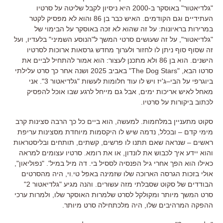
"
גלדיאטור
"
באוסקר ב
-2000
היא ניסיון לקבל שליטה על סרטיו
העתידיים וגם הקודמים
.
האיש כבר בן
86
והוא לא מפסיק לקטר
במרירות בראיונות
:
על זה שהוא לא זכה באוסקר על הבימוי של
"
גלדיאטור
",
על זה שעושים סרטי המשך ל
"
הנוסע השמיני
"
בלעדיו
,
ועל
זה שסוף סוף ניתן לו לחזור ולערוך מחדש גרסאות ארוכות לסרטיו
הישנים
.
הוא בן
86
ולא מתכנן לעצור
:
הוא אמור להתחיל לביים את
סרטו הבא
, "The Dog Stars"
באביב
2025
ושנה אחר כך סרט עלילתי
ביוגרפי על הבי
–
ג
'
יז ויש לו עוד חלומות לעשות
"
גלדיאטור
3".
אני
מאחל לאיש אריכות ימים
,
אבל גם מייחל לרגע שבו אוכל להפסיק
לכתוב ביקורות על סרטיו
.
סקוט מתעניין במלחמות
.
למעשה
,
הוא ביים כל כך הרבה סצינות קרב
מימי קדם
–
ובכלל
,
נדמה שיש לו היקסמות מיוחדת מסצינות עריפת
ראשים
–
שנראה שאם תתנו לו פרשים
,
קשתים
,
תותחים ובליסטראות
והוא יידע איך לכבוש את לונדון
,
או את רומא
.
סרטיו עצומים למראה
כאילו הוא הפך אחרי גיל הפנסיה לססיל בי
.
דה מיל במיל
'. "
נפוליאון
",
אולי בזכות הגרסה הארוכה שלו שזמינה באפל טי
.
וי
,
היה מהסרטים
הבודדים של סקוט שסבלתי מזה עשורים
.
והנה מגיע
"
גלדיאטור
2"
סרט המשך מיותר ומקולקל לסרט שלמרות האוסקר שלו
,
ולמרות ערכי
ההפקה המרהיבים שלו
,
היה מלכתחילה סרט מיותר
.