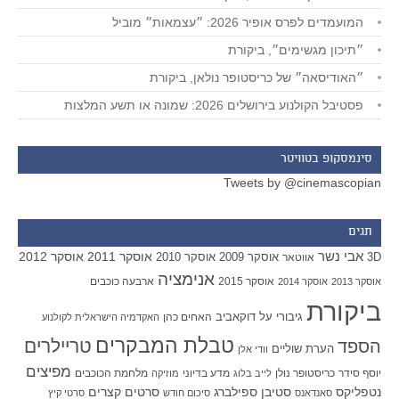
המועמדים לפרס אופיר 2026: ״עצמאות״ מוביל
״תיכון מגשימים״, ביקורת
״האודיסאה״ של כריסטופר נולאן, ביקורת
פסטיבל הקולנוע בירושלים 2026: שמונה או תשע המלצות
סינמסקופ בטוויטר
Tweets by @cinemascopian
תגים
אבי נשר
אוסקר 2011
אוסקר 2012
אוסקר 2009
אוסקר 2010
3D
אווטאר
אנימציה
אוסקר 2015
ארבעה כוכבים
אוסקר 2013
אוסקר 2014
ביקורת
גיבורי על
דוקאביב
האחים כהן
האקדמיה הישראלית לקולנוע
טבלת המבקרים
טריילרים
הספד
הערת שוליים
וודי אלן
מפיצים
יוסף סידר
כריסטופר נולן
מדע בדיוני
מלחמת הכוכבים
לייב בלוג
מוזיקה
סטיבן ספילברג
סרטים קצרים
נטפליקס
סאנדאנס
סיכום חודש
סרטי קיץ