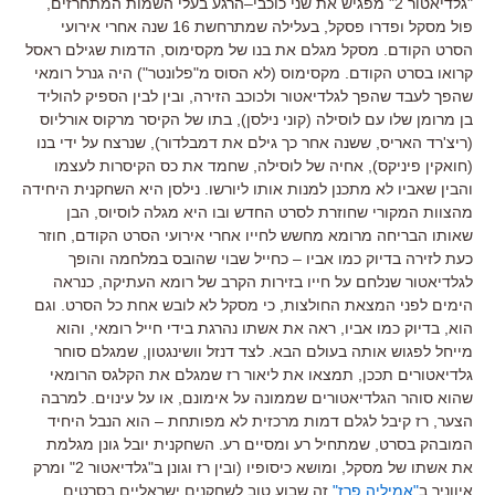
"
גלדיאטור
2"
מפגיש את שני כוכבי
–
הרגע בעלי השמות המתחרזים
,
פול מסקל ופדרו פסקל
,
בעלילה שמתרחשת
16
שנה אחרי אירועי
הסרט הקודם
.
מסקל מגלם את בנו של מקסימוס
,
הדמות שגילם ראסל
קרואו בסרט הקודם
.
מקסימוס
(
לא הסוס מ
"
פלונטר
")
היה גנרל רומאי
שהפך לעבד שהפך לגלדיאטור ולכוכב הזירה
,
ובין לבין הספיק להוליד
בן מרומן שלו עם לוסילה
(
קוני נילסן
),
בתו של הקיסר מרקוס אורליוס
(
ריצ
'
רד האריס
,
ששנה אחר כך גילם את דמבלדור
),
שנרצח על ידי בנו
(
חואקין פיניקס
),
אחיה של לוסילה
,
שחמד את כס הקיסרות לעצמו
והבין שאביו לא מתכנן למנות אותו ליורשו
.
נילסן היא השחקנית היחידה
מהצוות המקורי שחוזרת לסרט החדש ובו היא מגלה לוסיוס
,
הבן
שאותו הבריחה מרומא מחשש לחייו אחרי אירועי הסרט הקודם
,
חוזר
כעת לזירה בדיוק כמו אביו
–
כחייל שבוי שהובס במלחמה והופך
לגלדיאטור שנלחם על חייו בזירות הקרב של רומא העתיקה, כנראה
הימים לפני המצאת החולצות, כי מסקל לא לובש אחת כל הסרט
.
וגם
הוא
,
בדיוק כמו אביו
,
ראה את אשתו נהרגת בידי חייל רומאי
,
והוא
מייחל לפגוש אותה בעולם הבא
.
לצד דנזל וושינגטון
,
שמגלם סוחר
גלדיאטורים תככן
,
תמצאו את ליאור רז שמגלם את הקלגס הרומאי
שהוא סוהר הגלדיאטורים שממונה על אימונם
,
או על עינוים
.
למרבה
הצער
,
רז קיבל לגלם דמות מרכזית לא מפותחת
–
הוא הנבל היחיד
המובהק בסרט
,
שמתחיל רע ומסיים רע
.
השחקנית יובל גונן מגלמת
את אשתו של מסקל
,
ומושא כיסופיו
(
ובין רז וגונן ב
"
גלדיאטור
2"
ומרק
איווניר ב
"
אמיליה פרז
"
זה שבוע טוב לשחקנים ישראליים בסרטים