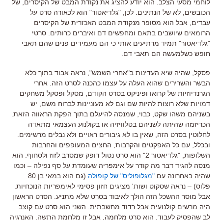
לוחמי מסעי הצלב. הוא יודע להציג את נקודת המבט של הקיסרים, של
הכובשים, לא של הנתינים. לכן, "גלדיאטור" הוא לכאורה סרט על
עבדים, אבל הוא מסופר מנקודת המבט האכזרית של הקיסרים
הרומאים שיושבים בתאם ומחפשים דם ואיברים כרותים. סרטי
"גלדיאטור" תמיד מרתיעים אותי כי הם מעמידים פנים שהם תאבי
חופש כשלמעשה הם תאבי דם.
פסקל
,
שהיה שיא העדינות ב
"
אחרי השמש
",
נראה אבוד בתוך כלא
הבשר והשרירים שהוא העלה על עצמו כהכנה לסרט הזה
.
אחרי
הגרנדיוזיות של קרואו ופיניקס בסרט הקודם
,
מסקל ופסקל משחקים
דמויות שלא רוצות להיות שם וגם לא מעוניינות לברוח משם
,
יש
בשניהם משהו שקט
,
כבוי
,
שמנסה להיעלם בתוך הפקת הראווה הזאת
.
הכריזמה שהיתה לשניהם בטלוויזיה או בקולנוע העצמאי מתאדה
לחלוטין בסרט הזה
,
שאין בו לא גיבורים ראויים ולא נבלים מרשימים
.
ובכלל
,
עם כל האפקטים והקרבות
,
החצים המעופפים והחרבות
השלופות
, "
גלדיאטור
2"
הוא סרט נטול דופק שמסרב לזוז ולסחוף
.
הוא
מנסה להגיד דבר מה קודר על אימפריה שעומדת על סף נפילה
–
וכמו
שהיה באחרונה עם
"
מגלופוליס
"
ש
ל קופולה
(
גם הוא במאי בן
80
פלוס
) –
נראה שסקוט ושות
'
מציגים חזון פסימי לאימפריות הנוכחיות
.
אבל מוסר ההשכל הזה הולך לאיבוד בסרט שלא מתניע
.
הסרט הראשון
היה מרשים קולנועית אבל רדוד מחשבתית
.
השני הוא סרט עם קוצב
לב שהפסיק לעבוד
.
הוא סרט מלחמה, אבל זו מלחמת התשה
.
האנרגיה