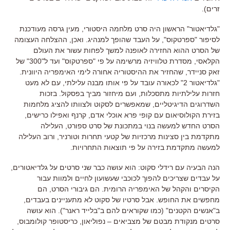
זרים
).
"
גלדיאטור
"
הראשון היה סרט מלחמה היסטורי
,
מעין גרסה מעודכנת
לסיפור
"
ספרטקוס
",
על העבד שהופך למנהיג
.
ואכן
,
ההצלחה העצומה
של הסרט ההוא החזירה לאופנה למשך לפחות עשור את העולם
הקלאסי
,
מסדרת טלוויזיה מרשימה על פי
"
ספרטקוס
"
ועד ל
"300"
של
זאק סניידר
,
שהחזיר את ההיסטוריה אחורה לימי האימפריה היוונית
.
"
גלדיאטור
2"
לכאורה עובד על פי אותו מבנה עלילתי
,
עם לא מעט
חזרות עלילתיות מתסכלות
, ועם מיחזור מביך בפסקול.
בזכות
השדרוגים הדיגיטליים
,
שמאפשרים לסקוט ולצוותו להציג מלחמות
בזירת הקולוסיאום עם קופי פרא אוכלי אדם
,
קרנף ואפילו כרישים
,
הסרט החדש למעשה בנוי במתכונת של סרט ספורט
,
העלילה
מתקדמת בין סצינות מרכזיות של קטעי תחרות וטורניר
,
ורוב העלילה
למעשה מתקדמת בזירה על פי תוצאות התחרויות
.
הנה הבעיה עם רידלי סקוט: הוא עושה כבר שני סרטים על גלדיאטורים,
על עבדים שצריכים להפוך לכוכבי שעשועון לחיים ולמוות עבור
הקיסרים והקהל של האימפריה הרומית. הם גיבורי הסרט, הם
מחפשים את החופש. אבל סרטיו של סקוט לא מתעניינים בעבדים,
ב"אנשים הקטנים" (כמו שקוראים להם ב"בלייד ראנר"). הוא עושה
סרטים מנקודת מבטם של מצביאים – נפוליאון, כריסטופר קולומבוס,