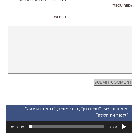
(REQUIRED)
WEBSITE
סינמסקופ 505: ״ספיידרמן״, פרסי אופיר, ״בוסית בהפרעה״,
״לגמור את הלילה״
נגן
01:00:12
00:00
אודיו