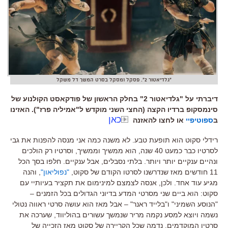
"גלדיאטור 2". פסקל ומסקל בסרט המשך דל משקל
דיברתי על "גלדיאטור 2" בחלק הראשון של פודקאסט הקולנוע של
סינמסקופ ברדיו הקצה (החצי השני מוקדש ל"אמיליה פרז"). האזינו
כאן
ב
ספוטיפיי
או לחצו להאזנה
רידלי סקוט הוא תופעת טבע
.
לא משנה כמה אני מנסה להפנות את גבי
לסרטיו כבר כמעט
40
שנה
,
הוא ממשיך וממשיך
,
וסרטיו רק הולכים
ונהיים ענקיים יותר ויותר
.
בלתי נסבלים
,
אבל ענקיים
.
חלפו בסך הכל
11
חודשים מאז שנדרשנו לסרטו הקודם של סקוט
,
"
נפוליאון
"
,
והנה
מגיע עוד אחד
.
ולכן
,
אנסה לצמצם למינימום את תקציר בעיותיי עם
סקוט
:
הוא ביים שני מסרטי המדע בדיוני הגדולים בכל הזמנים
–
"
הנוסע השמיני
"
ו
"
בלייד ראנר
" –
אבל מאז הוא עושה סרטי ראווה נטולי
נשמה ויוצא למסע נקמה מריר שנמשך עשורים בהוליווד
,
שערכה את
סרטיו המוקדמים
.
נדמה שכל הקריירה של סקוט מאז הזכייה של