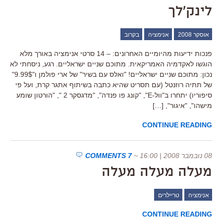
לינק'לך
אוסקר 2008
אנימציה
בקרוב
פנכות ידיעות מהיומיים האחרונים: – 14 סרטי אנימציה באורך מלא
הוגשו לאקדמיה האמריקאית. מתוכם שניים ישראליים. רגע, ניסחתי לא
נכון: מתוכם שניים ישראליים! "ואלס עם בשיר" של ארי פולמן ו"9.99$"
של תתיה רוזנטל (עם תסריט שהיא כתבה בשיתוף אתגר קרת, ועל פי
סיפוריו) יתחרו ב"וול-E", "קונג פו פנדה", "מדגסקר 2 ", "הורטון שומע
מישהו", "איגור", […]
CONTINUE READING
08 נובמבר 2008 | 16:00
~
7 COMMENTS
מעלה מעלה מעלה
אנימציה
טריילרים
CONTINUE READING