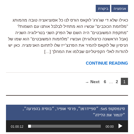
אנימציה
ביקורת
כאילו שלא די שג'ורג' לוקאס הורס לנו כל אסוציאציה טובה מהמותג
"מלחמת הכוכבים" עכשיו הוא מתחיל לבלבל אותנו עם השמות?
"מתקפת המשובטים" היה השם של הפרק השני בטרילוגיה השניה
(אבל הראשונה כרונולוגית) ועכשיו "מלחמות המשובטים" הוא שמו של
הניסיון של לוקאס להמיר את הפרנצ'ייז שלו לתחום האנימציה. כאן יש
להודות לאלי הקפיטליזם שבלמו את המהלך […]
CONTINUE READING
Next →
6
…
2
1
סינמסקופ 505: ״ספיידרמן״, פרסי אופיר, ״בוסית בהפרעה״,
״לגמור את הלילה״
נגן
01:00:12
00:00
אודיו