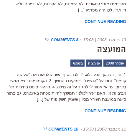
מחרימים אותי קטגורית. לא הזמנות, לא הקרנות, לא ידיעות, ולא
די.וי.די. לכן היה מפתיע […]
CONTINUE READING
13 נובמבר 2008 | 15:08
~
8 COMMENTS
המועצה
אוסקר 2008
אנימציה
בשוטף
1. היי, זה בסך הכל בלוג. 2. לכו בסוף השבוע לראות את "שלושה
קופים". ותרו על "הנשים". נימוקים בהמשך. 3. הקומוניקט ייצא ממש
בקרוב. עד אז אסור לי להגיד על זה מילה. 4. הרהור פוסט בחירות תל
אביביות א': האם "עיר לכולנו" תמשיך להיות נוכחת באינטרנט גם בתור
סיעה במועצת העיר? מכיוון שעניין השקיפות של […]
CONTINUE READING
11 נובמבר 2008 | 16:30
~
18 COMMENTS