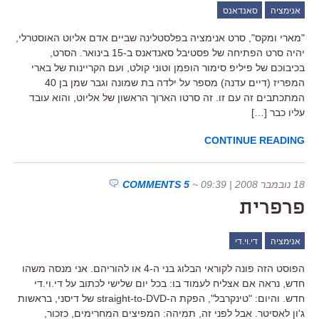
אנימציה
סאנדאנס
"מארי ומקס", סרט אנימציה בפלסטלינה שביים אדם אליוט האוסטרלי,
יהיה סרט הפתיחה של פסטיבל סאנדאנס ב-15 בינואר. הסרט,
בכיבוכם של פיליפ סימור הופמן וטוני קולט, ועם הקריינות של בארי
המפריז (דיים עדנה) מספר על ילדה בת שמונה וגבר שמן בן 40
המתכתבים זה עם זו. זה סרטו הארוך הראשון של אליוט, והוא עובד
עליו כבר […]
CONTINUE READING
18 נובמבר 2008 | 09:39
~
5 COMMENTS
פרפרית
אנימציה
די.וי.די
הפוסט הזה פונה לקוראי הבלוג בני ה-4 או להוריהם. אני מנסה משהו
חדש, נראה אם אצליח לעמוד בו: בכל יום שלישי לכתוב על די.וי.די
חדש. והיום: "טינקרבל", הפקת ה-straight-to-DVD של דיסני, בראשות
ג'ון לאסיטר. אבל לפני זה, תמיהה: המפיצים המחרימים, כזכור,