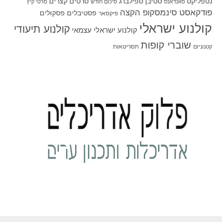
סטיבן ספילברג
סרטים קצרים
נטפליקס
סאנדאנס
סיכום חודש
סרטי קיץ
פודקאסט סינמסקופ הקצה
פסטיבלים
פסקולים
פיקסאר
קולנוע ישראלי
קולנוע תיעודי
קולנוע ישראלי עצמאי
שוברי קופות
תסריטאות
קטנוניזם