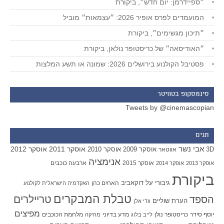
״ספיידרמן: יום חדש״, ביקורת
המועמדים לפרס אופיר 2026: ״עצמאות״ מוביל
״תיכון מגשימים״, ביקורת
״האודיסאה״ של כריסטופר נולאן, ביקורת
פסטיבל הקולנוע בירושלים 2026: שמונה או תשע המלצות
סינמסקופ בטוויטר
Tweets by @cinemascopian
תגים
אבי נשר
אוסקר 2011
אוסקר 2012
אוסקר 2009
אוסקר 2010
3D
אווטאר
אנימציה
אוסקר 2015
ארבעה כוכבים
אוסקר 2013
אוסקר 2014
ביקורת
גיבורי על
דוקאביב
האחים כהן
האקדמיה הישראלית לקולנוע
טבלת המבקרים
טריילרים
הספד
הערת שוליים
וודי אלן
מפיצים
יוסף סידר
כריסטופר נולן
מדע בדיוני
מלחמת הכוכבים
לייב בלוג
מוזיקה