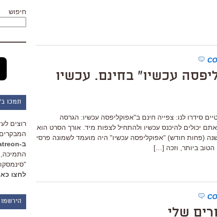
חיפוש
יפסה עכשיו" בחינם. עכשיו
תמכו ב"
ם סידרו לנו: צפייה חינם ב"אפוקליפסה עכשיו: הגרסה
רוצים לעז
אתם יכולים להיכנס עכשיו ולהתחיל לצפות מיד. אורך הסרט הוא
המבקרים 
וש שעות ו-20 דקות. בדיוק לפני 30 שנה (פחות חודש) "אפוקליפסה עכשיו" היה מועמד לשמונה פרסי
ב-Patreon
הטוב ביותר, וזכה […]
התמיכה, 
"סינמסקופ
לחצו כאן
הירשמו 