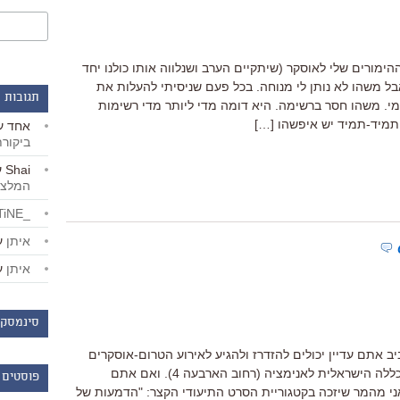
הימורים שלי לאוסקר (שיתקיים הערב ושנלווה אותו כולנו יחד
3: לפנות בוקר). אבל משהו לא נותן לי מנוחה. בכל פעם שניסיתי להעלות את
תגובות 
י. משהו חסר ברשימה. היא דומה מדי ליותר מדי רשימות
ותמיד-תמיד יש איפשהו […]
אחד
ע
ביקור
Shai
ע
המלצו
_LiBERTiNE_
איתן
ע
איתן
ע
סינמסקו
 אתם עדיין יכולים להזדרז ולהגיע לאירוע הטרום-אוסקרים
שאני משתתף בו ושיתחיל ב-19:15 במכללה הישראלית לאנימציה (רחוב הארבעה 4). ואם אתם
פוסטים 
י מהמר שיזכה בקטגוריית הסרט התיעודי הקצר: "הדמעות של