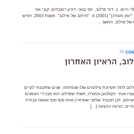
זהו חלק שני ואחרון של פרויקט פרלוב שלי היום. 1. דוד פרלוב, יוסי בנאי, דורון רוזנבלום, קובי אור
(2006) 2. "לצלם את המרק" (2007) 3. "יומן מעודכן" (2001) 4. "הרחוב של פרלוב". משנת 2003, חודש
לס של פרלוב: המשך…
לוב, הראיון האחרון
 את דוד פרלוב לרגל תערוכת צילומים שלו שנפתחה. שנים שתכננתי לקיים
צרו אותי. כקולנוען וכמורה, חשתי שפרלוב הוא מבכירי האמנים
שיתוק. לכן תכננתי שלפני שאראיין אותו סוף סוף אעשה עבודת
בחיים, הגיעה ההצעה […]