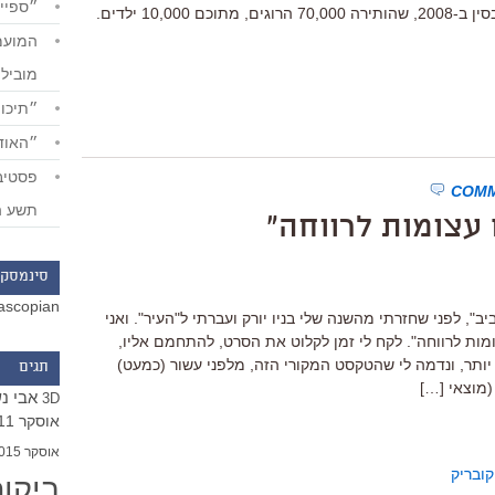
״ספייד
מחוז סצ'ואן", העוסק ברעידת האדמה בסין ב-2008, שהותירה 70,000 הרוגים, מתוכם 10,000 ילדים.
מוביל
״תיכון
״האודי
תשע ה
ם עצומות לרווחה"
סינמסקו
ascopian
ב", לפני שחזרתי מהשנה שלי בניו יורק ועברתי ל"העיר". ואני
מות לרווחה". לקח לי זמן לקלוט את הסרט, להתחמם אליו,
 יותר, ונדמה לי שהטקסט המקורי הזה, מלפני עשור (כמעט)
תגים
(מוצאי […]
אבי נ
3D
אוסקר 2011
אוסקר 2015
קובריק
ביקו