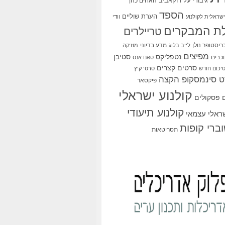
גיבורי על
דוקאביב
האחים כהן
הספד
הערת שוליים
שראלית לקולנוע
וודי
ת המבקרים
טריילרים
ריסטופר נולן
מדע בדיוני
לייב בלוג
מוזיקה
מפיצים
סטיבן
נטפליקס
כבים
סאנדאנס
סרטים קצרים
יכום חודש
סרטי קיץ
 סינמסקופ הקצה
פיקסאר
קולנוע ישראלי
פסקולים
קולנוע תיעודי
שראלי עצמאי
ברי קופות
תסריטאות