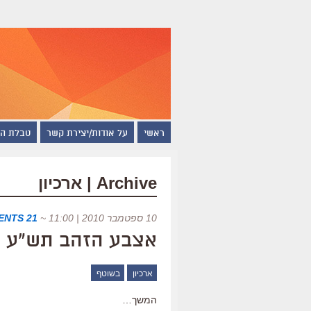
ראשי
על אודות/יצירת קשר
טבלת ה
Archive | ארכיון
10 ספטמבר 2010 | 11:00
~
21 COMMENTS
אצבע הזהב תש"ע
ארכיון
בשוטף
המשך…