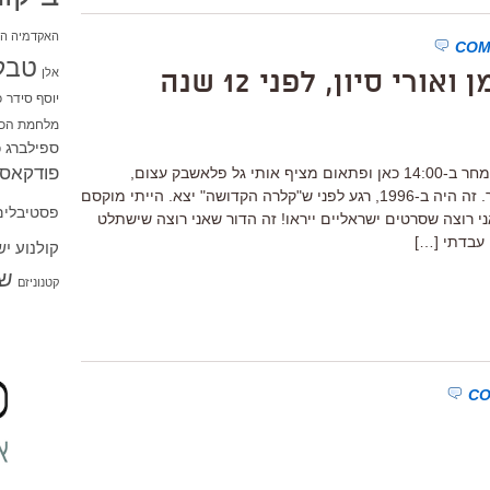
האקדמיה הי
טבל
אלן
ורי סיון, לפני 12 שנה
יוסף סידר
כ
מלחמת הכו
ספילברג
ס
פודקאסט
אני מתכונן למפגש שלנו עם ארי פולמן מחר ב-14:00 כאן ופתאום מציף אותי גל פלאשבק עצום,
כשנזכרתי שכבר פגשתי את פולמן בעבר. זה היה ב-1996, רגע לפני ש"קלרה הקדושה" יצא. הייתי מוקסם
פסטיבלים
י רוצה שסרטים ישראליים ייראו! זה הדור שאני רוצה שישתלט
, עבדתי […]
קולנוע י
שו
קטנוניזם