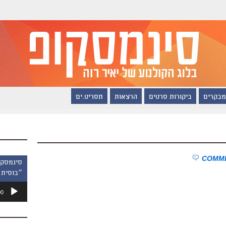
מבקרים
ביקורות סרטים
הרצאות
תסריט.ים
״בוסית 
נגן
00
אודיו