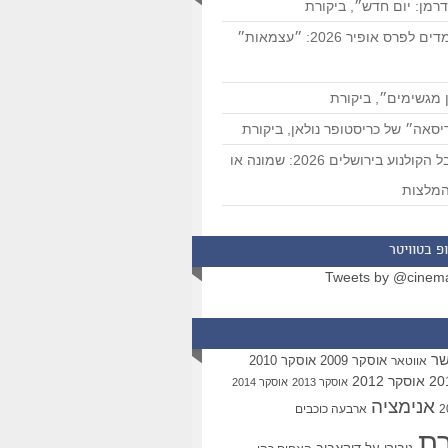
רמן: יום חדש״, ביקורת
המועמדים לפרס אופיר 2026: ״עצמאות״
 מגשימים״, ביקורת
סאה״ של כריסטופר נולאן, ביקורת
פסטיבל הקולנוע בירושלים 2026: שמונה או
מלצות
פ בטוויטר
Tweets by @cinem
שר
אוסקר 2009
אוסקר 2010
אווטאר
אוסקר 2012
אוסקר 2013
אוסקר 2014
אנימציה
ארבעה כוכבים
רת