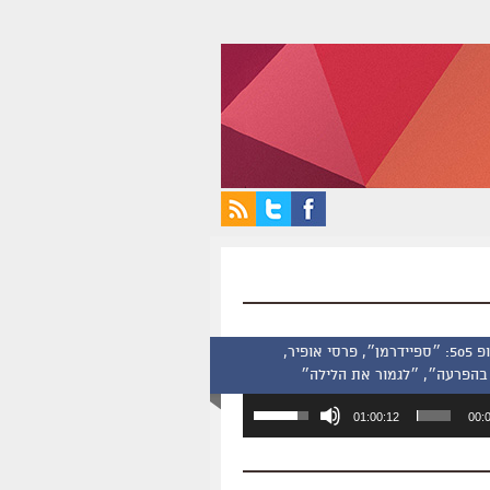
סינמסקופ 505: ״ספיידרמן״, פרסי אופיר,
בהפרעה״, ״לגמור את הלילה״
השתמש
01:00:12
00:
במקש
למעלה/למטה
כדי