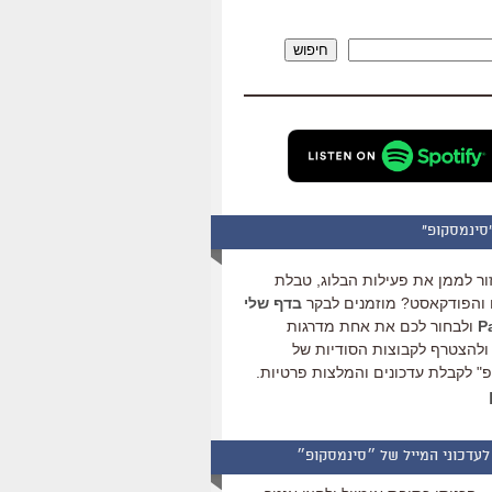
להגביר
או
חיפוש
להנמיך
עוצמת
שמע.
סינמסקופ"
ור לממן את פעילות הבלוג, טבלת
והפודקאסט? מוזמנים לבקר
בדף שלי
ולבחור לכם את אחת מדרגות
ולהצטרף לקבוצות הסודיות של
" לקבלת עדכונים והמלצות פרטיות.
לעדכוני המייל של ״סינמסקופ״