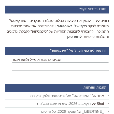
תמכו ב"סינמסקופ"
רוצים לעזור לממן את פעילות הבלוג, טבלת המבקרים והפודקאסט?
מוזמנים לבקר
בדף שלי ב-Patreon
ולבחור לכם את אחת מדרגות
התמיכה, ולהצטרף לקבוצות הסודיות של "סינמסקופ" לקבלת עדכונים
והמלצות פרטיות.
לחצו כאן
הירשמו לעדכוני המייל של ״סינמסקופ״
הכניסו כתובת אימייל ולחצו אנטר
תגובות אחרונות
אחד
על
״האודיסאה״ של כריסטופר נולאן, ביקורת
Shai
על
דוקאביב 2026: שש או שבע המלצות
_LiBERTiNE_
על
אוסקר 2026: כל הזוכים