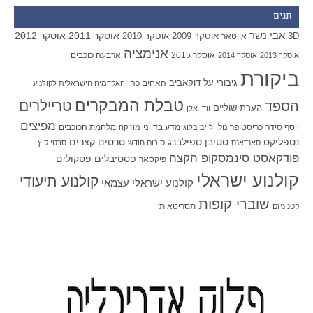
תגים
אבי נשר
אוסקר 2011
אוסקר 2012
אוסקר 2009
אוסקר 2010
3D
אווטאר
אנימציה
אוסקר 2015
ארבעה כוכבים
אוסקר 2013
אוסקר 2014
ביקורת
גיבורי על
דוקאביב
האחים כהן
האקדמיה הישראלית לקולנוע
טבלת המבקרים
טריילרים
הספד
הערת שוליים
וודי אלן
מפיצים
יוסף סידר
כריסטופר נולן
מדע בדיוני
מלחמת הכוכבים
לייב בלוג
מוזיקה
סטיבן ספילברג
סרטים קצרים
נטפליקס
סאנדאנס
סיכום חודש
סרטי קיץ
פודקאסט סינמסקופ הקצה
פסטיבלים
פסקולים
פיקסאר
קולנוע ישראלי
קולנוע תיעודי
קולנוע ישראלי עצמאי
שוברי קופות
תסריטאות
קטנוניזם