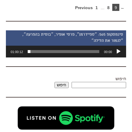
1
…
8
9
← Previous
סינמסקופ 505: ״ספיידרמן״, פרסי אופיר, ״בוסית בהפרעה״,
״לגמור את הלילה״
נגן
01:00:12
00:00
אודיו
חיפוש
חיפוש