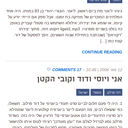
גיורגי ליגטי מת ביום ראשון. ליגטי, הונגרי-יהודי בן 83 במותו, היה אחד
המלחינים המוכרים של מוזיקה בת זמננו. אבל ספק אם הייתי יודע על
קיומו, או שומע את יצירתו, אילולא השתמש בה סטנלי קובריק באופן
כה בולט בשניים מסרטיו. ligeti1.mp3 הקטע הזה, מתוך יצירתו
"רקוויאם" (שנכתבה בתחילת שנות הששים), הפך לפסקול של דור.
קצת כמו […]
CONTINUE READING
12 מאי 2006 | 10:49
~
17 COMMENTS
אני ויוסי ודוד וקובי הקטן
דוד פרלוב
הספד
ישראל
1. היה לי פעם חלום לביים סרט תעודי ביוגרפי על דוד פרלוב. תשאלו,
כפי ששאלו רבים, מה הטעם לייצר ביוגרפיה קולנועית ליוצר שממילא
רוב סרטיו התיעודיים הם אוטוביוגרפיים? הרעיון שלי היה כזה: כשדוד
פרלוב נסע לברזיל לצלם את "יומן מעודכן" רציתי לטוס איתו ולהישאר
כל הזמן חמישה מטרים מאחוריו, מחוץ לפריים של מצלמתו. רציתי