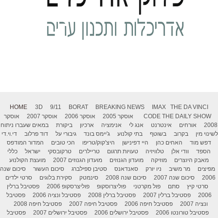
HOME
3D
9/11
BORAT
BREAKING NEWS
IMAX
THE DA VINCI
THE DAILY SHOW
CODE
אוסקר 2005
אוסקר 2006
אוסקר 2007
אוסקר
2008
אורחים
אינטרנט
אנג לי
אנימציה
ארכיון
ביקורת
במאים שעברו ניתוח
לשינוי מין
בקרוב
בשוטף
בתי קולנוע
ג'יימס בונד
גיבורי על
דוד פרלוב
די.וי.די
דפש מוד
האחים כהן
היי דפינישן
היצ'קוק/טריפו
הכי טובים
המדור המודפס
הספד
וודי אלן
טלוויזיה
טעויות תרגום
טריילרים
טרקובסקי
ישראל
כללי
מאבק היוצרים
מוזיקה
מועדון הגנוזים
מועדון הגנוזים 2007
מועצת הקולנוע
מפיצים
מר משיב
ניו יורק
סאנדאנס
סטיבן ספילברג
סיכום העשור
סיכום שנה
2006
סיכום שנה 2007
סיכום שנה 2008
סינמטק
סקירת בלוגים
סרטי ילדים
סרטי קיץ
סתם
פול מקרטני
פוליצרוסקופ
פוליצרסקופ 2006
פסטיבל ברלין
2006
פסטיבל ברלין 2007
פסטיבל ברלין 2008
פסטיבל ונציה 2006
פסטיבל
ונציה 2007
פסטיבל חיפה 2006
פסטיבל חיפה 2007
פסטיבל חיפה 2008
פסטיבל טורונטו 2006
פסטיבל ירושלים 2006
פסטיבל ירושלים 2007
פסטיבל