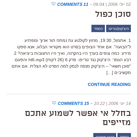
02 יולי 2006 | 09:04
~
11 COMMENTS
סוכן כפול
היצ'קוק/טריפו
הספד
1. אתמול, 19:30, מחוץ לקולנוע גת נמתח תור ארוך ומפתיע
ל"הבועה". אם אחד הצופים בסרט הוא מקוראי הבלוג, אנא ספקו
מידע: כמה צופים בערך היו בהקרנה, ואיך היו התגובות ביציאה? 2.
רבע הגמר: היצ'קוק נגד טריפו. פרק 6 (26 דקות) ht6.mp3 והפעם:
"סוכן חשאי" – היצ'קוק מנסה לנמק למה הסרט לא הצליח. אם אתם
מקשיבים […]
CONTINUE READING
14 יוני 2006 | 10:22
~
15 COMMENTS
בחלל אי אפשר לשמוע אתכם
מזייפים
הספד
קטעי מוזיקה