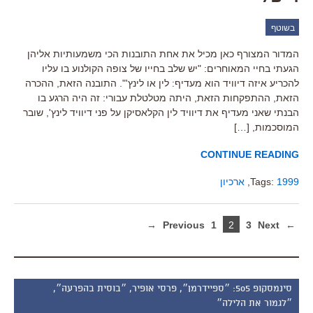
בשוטף
המדור המצורף כאן מכיל את אחת התובנות הכי משמעותיות אליהן
הגעתי בחיי המאוחרים: "יש שלב בחייו של צופה הקולנוע בו עליו
להכריע איזה דיוויד הוא מעדיף: לין או לינץ'". התובנה הזאת, ההכרה
הזאת, ההתפקחות הזאת, היתה מטלטלת עבורי: זה היה הרגע בו
הבנתי שאני מעדיף את דיוויד לין הקלאסיקן על פני דיוויד לינץ', שובר
המוסכמות, […]
CONTINUE READING
1999
Tags:
,
ארכיון
1
2
3
Next →
← Previous
סינמסקופ 505: ״ספיידרמן״, פרסי אופיר, ״בוסית בהפרעה״,
״לגמור את הלילה״