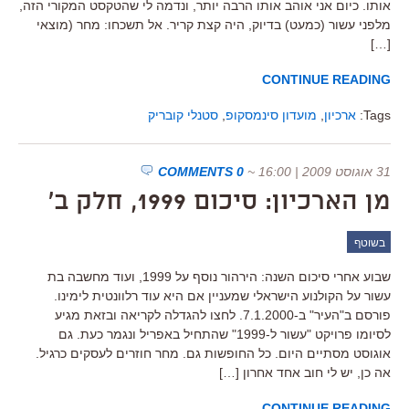
אותו. כיום אני אוהב אותו הרבה יותר, ונדמה לי שהטקסט המקורי הזה,
מלפני עשור (כמעט) בדיוק, היה קצת קריר. אל תשכחו: מחר (מוצאי
[…]
CONTINUE READING
Tags:
ארכיון
,
מועדון סינמסקופ
,
סטנלי קובריק
31 אוגוסט 2009 | 16:00
~
0 COMMENTS
מן הארכיון: סיכום 1999, חלק ב'
בשוטף
שבוע אחרי סיכום השנה: הירהור נוסף על 1999, ועוד מחשבה בת
עשור על הקולנוע הישראלי שמעניין אם היא עוד רלוונטית לימינו.
פורסם ב"העיר" ב-7.1.2000. לחצו להגדלה לקריאה ובזאת מגיע
לסיומו פרויקט "עשור ל-1999" שהתחיל באפריל ונגמר כעת. גם
אוגוסט מסתיים היום. כל החופשות גם. מחר חוזרים לעסקים כרגיל.
אה כן, יש לי חוב אחד אחרון […]
CONTINUE READING