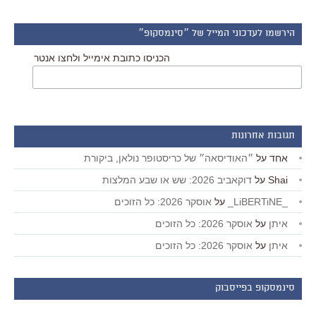
הירשמו לעדכוני המייל של ״סינמסקופ״
הכניסו כתובת אימייל ולחצו אנטר
תגובות אחרונות
אחד
על
״האודיסאה״ של כריסטופר נולאן, ביקורת
Shai
על
דוקאביב 2026: שש או שבע המלצות
_LiBERTiNE_
על
אוסקר 2026: כל הזוכים
איתן
על
אוסקר 2026: כל הזוכים
איתן
על
אוסקר 2026: כל הזוכים
סינמסקופ בפייסבוק