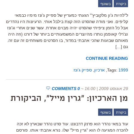
ביקורת
בשוטף
ל"להיות ג'ון מלקוביץ'" הגעתי כמעריץ של ספייק ג'ונז מימיו כבמאי
קליפים. ואני מודה שהסרט הזה קצת בילבל אותי. הרעיונות היו נהדרים
אבל כל הזמן ציפיתי שהסרט יהיה מבוים אחרת. עשר שנים אחרי וג'ונז
וצ'רלי קאופמן נותרו מהיוצרים המשמעותיים ביותר של דורנו (וזה היה
מאותם שבועות שהכי אהבתי במדור, בו הסרטים משוחחים זה עם זה.
גם […]
CONTINUE READING
1999
Tags:
,
ארכיון
,
ספייק ג'ונז
29 אוגוסט 2009 | 16:00
~
0 COMMENTS
מן הארכיון: "גרין מייל", הביקורת
ביקורת
בשוטף
עוד במאי נהדר הוא פרנק דרבונט. עוד סרט נהדר שבארץ לא זכה
להכרה המגיעה לו הוא "גרין מייל" שלו. נורא אהבתי אותו. פורסם