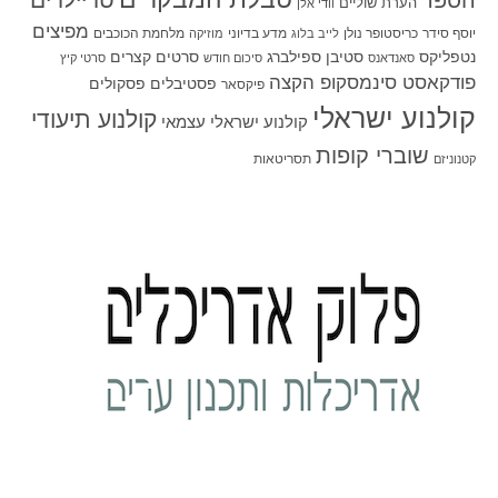
טריילרים
הספד
הערת שוליים
וודי אלן
מפיצים
יוסף סידר
כריסטופר נולן
מדע בדיוני
מלחמת הכוכבים
לייב בלוג
מוזיקה
סטיבן ספילברג
סרטים קצרים
נטפליקס
סאנדאנס
סיכום חודש
סרטי קיץ
פודקאסט סינמסקופ הקצה
פסטיבלים
פסקולים
פיקסאר
קולנוע ישראלי
קולנוע תיעודי
קולנוע ישראלי עצמאי
שוברי קופות
תסריטאות
קטנוניזם