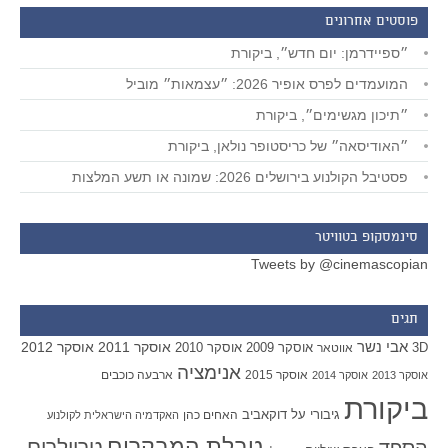
פוסטים אחרונים
״ספיידרמן: יום חדש״, ביקורת
המועמדים לפרס אופיר 2026: ״עצמאות״ מוביל
״תיכון מגשימים״, ביקורת
״האודיסאה״ של כריסטופר נולאן, ביקורת
פסטיבל הקולנוע בירושלים 2026: שמונה או תשע המלצות
סינמסקופ בטוויטר
Tweets by @cinemascopian
תגים
אבי נשר
אוסקר 2011
אוסקר 2012
אוסקר 2009
אוסקר 2010
3D
אווטאר
אנימציה
אוסקר 2015
ארבעה כוכבים
אוסקר 2013
אוסקר 2014
ביקורת
גיבורי על
דוקאביב
האחים כהן
האקדמיה הישראלית לקולנוע
טבלת המבקרים