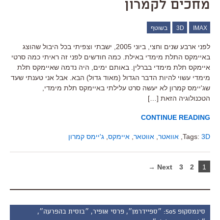
מחכים לקמרון
IMAX
3D
בשוטף
לפני ארבע שנים וחצי, ביוני 2005, ישבתי וצפיתי בכל היבול שהוצג
באיימקס התלת מימדי באילת. כמה חודשים לפני זה ראיתי כמה סרטי
איימקס תלת מימדי בברלין. באותם ימים, היה נדמה שאיימקס תלת
מימדי עשוי להיות הדבר הגדול (מאוד גדול) הבא. אבל אני טענתי שעד
שג'יימס קמרון לא יעשה סרט עלילתי באיימקס תלת מימדי,
הטכנולוגיה הזאת […]
CONTINUE READING
3D
Tags:
,
אוואטר
,
אווטאר
,
איימקס
,
ג'יימס קמרון
Next →
3
2
1
סינמסקופ 505: ״ספיידרמן״, פרסי אופיר, ״בוסית בהפרעה״,