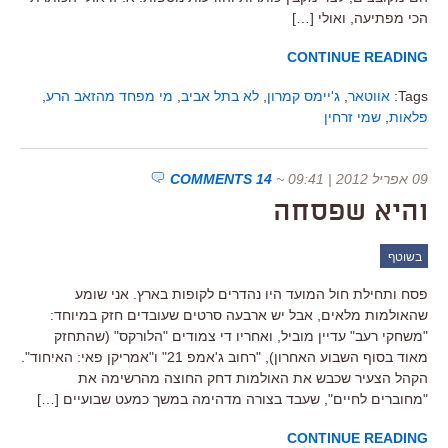
הכי מפתיעה, ואולי […]
CONTINUE READING
Tags:
אווטאר
,
ג'יימס קמרון
,
לא בתל אביב
,
מי מפחד מהזאב הרע
,
פלאות
,
שמי זרחין
09 אפריל 2012 | 09:41
~
14 COMMENTS
והיא שפסחה
בשוטף
פסח ותחילת חול המועד היו נהדרים לקופות בארץ. אני שומע
שהאולמות מלאים, אבל יש ארבעה סרטים שעובדים חזק במיוחד:
"משחקי רעב" עדיין מוביל, ואחריו די צמודים "הלורקס" (שהתחזק
מאוד בסוף השבוע האחרון), "רחוב ג'אמפ 21" ו"אמריקן פאי: האיחוד".
הקהל הצעיר שכבש את האולמות דחק החוצה מהרשימה את
"מחוברים לחיים", שעבד בצורה מדהימה במשך כמעט שבועיים […]
CONTINUE READING