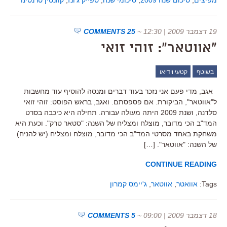
19 דצמבר 2009 | 12:30
~
25 COMMENTS
"אווטאר": זוהי זואי
בשוטף
קטעי וידיאו
אגב, מדי פעם אני נזכר בעוד דברים ומנסה להוסיף עוד מחשבות
ל"אווטאר", הביקורת. אם פספסתם. ואגב, בראש הפוסט: זוהי זואי
סלדנה, ושנת 2009 היתה מעולה עבורה. תחילה היא כיכבה בסרט
המד"ב הכי מדובר, מוצלח ומצליח של השנה: "סטאר טרק". וכעת היא
משחקת באחד מסרטי המד"ב הכי מדובר, מוצלח ומצליח (יש להניח)
של השנה: "אווטאר". […]
CONTINUE READING
Tags:
אוואטר
,
אווטאר
,
ג'יימס קמרון
18 דצמבר 2009 | 09:00
~
5 COMMENTS