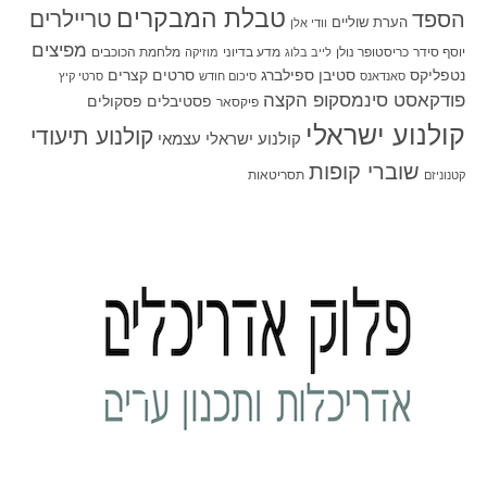
טבלת המבקרים
טריילרים
הספד
הערת שוליים
וודי אלן
מפיצים
יוסף סידר
כריסטופר נולן
מדע בדיוני
מלחמת הכוכבים
לייב בלוג
מוזיקה
סטיבן ספילברג
סרטים קצרים
נטפליקס
סאנדאנס
סיכום חודש
סרטי קיץ
פודקאסט סינמסקופ הקצה
פסטיבלים
פסקולים
פיקסאר
קולנוע ישראלי
קולנוע תיעודי
קולנוע ישראלי עצמאי
שוברי קופות
תסריטאות
קטנוניזם