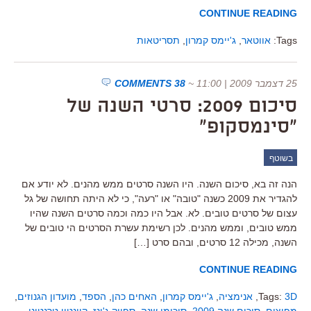
CONTINUE READING
Tags:
אווטאר
,
ג'יימס קמרון
,
תסריטאות
25 דצמבר 2009 | 11:00
~
38 COMMENTS
סיכום 2009: סרטי השנה של
"סינמסקופ"
בשוטף
הנה זה בא, סיכום השנה. היו השנה סרטים ממש מהנים. לא יודע אם
להגדיר את 2009 כשנה "טובה" או "רעה", כי לא היתה תחושה של גל
עצום של סרטים טובים. לא. אבל היו כמה וכמה סרטים השנה שהיו
ממש טובים, וממש מהנים. לכן רשימת עשרת הסרטים הי טובים של
השנה, מכילה 12 סרטים, ובהם סרט […]
CONTINUE READING
3D
Tags:
,
אנימציה
,
ג'יימס קמרון
,
האחים כהן
,
הספד
,
מועדון הגנוזים
,
מפיצים
,
סיכום שנה 2009
,
סיכומי שנה
,
ספייק ג'ונז
,
קוונטין טרנטינו