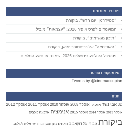
פוסטים אחרונים
״ספיידרמן: יום חדש״, ביקורת
המועמדים לפרס אופיר 2026: ״עצמאות״ מוביל
״תיכון מגשימים״, ביקורת
״האודיסאה״ של כריסטופר נולאן, ביקורת
פסטיבל הקולנוע בירושלים 2026: שמונה או תשע המלצות
סינמסקופ בטוויטר
Tweets by @cinemascopian
תגים
אבי נשר
אוסקר 2011
אוסקר 2012
אוסקר 2009
אוסקר 2010
3D
אווטאר
אנימציה
אוסקר 2015
ארבעה כוכבים
אוסקר 2013
אוסקר 2014
ביקורת
גיבורי על
דוקאביב
האחים כהן
האקדמיה הישראלית לקולנוע