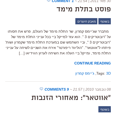
30 מאי 2011 | 21:54
~
1 COMMENT
פוסט בתלת מימד
בשוטף
מאבק היוצרים
מתברר שג'יימס קמרון, שר התלת מימד של העולם, פרש את חסותו
על "רובוטריקים 3 ". הוא עזר למייקל ביי בכל ענייני התלת מימד של
"רובוטריקים 3 ", וביי השתמש שם במערכת התלת מימד שקמרון ושות'
פיתחו ל"אווטאר". "הוליווד ריפורטר" אירח את השניים לשיחה על ענייני
התלת מימד, ומייקל ביי העלה את השיחה לערוץ הווידיאו […]
CONTINUE READING
3D
Tags:
,
ג'יימס קמרון
08 נובמבר 2010 | 21:57
~
9 COMMENTS
"אווטאר": מאחורי הזנבות
בשוטף