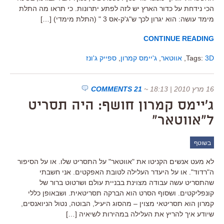
הכי נידחת על כדור הארץ יש לזה לפתע יתרונות. כי תראו מה התלת
מימד עושה: הוא יגרון לכך ש"ג'ק-אס 3 " (התלת מימדי) […]
CONTINUE READING
3D
Tags:
,
אווטאר
,
ג'יימס קמרון
,
ספייק ג'ונז
16 מרץ 2010 | 18:13
~
21 COMMENTS
ג'יימס קמרון חושף: היה תסריט
ל"אווטאר"
בשוטף
לא מעט אנשים הקניטו את "אווטאר" על התסריט שלו. או על הסיפור
ה"רדוד". או על היעדר העלילה לטובת האפקטים. אני חשבתי
שהתסריט עשה עבודה מצוינת בבניית עולם ושרטוט ברור של
קונפליקטים. ושסוף הסרט הוא הברקה תסריטאית. ושבאופן כללי
קמרון הוא תסריטאי מצוין – מהסוג היעיל, הבוטה, נטול הניואנסים,
שיודע איך להריץ את העלילה במהירות לשיאיה […]