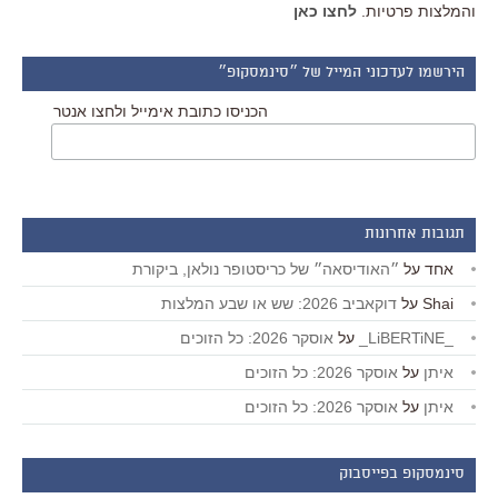
והמלצות פרטיות.
לחצו כאן
הירשמו לעדכוני המייל של ״סינמסקופ״
הכניסו כתובת אימייל ולחצו אנטר
תגובות אחרונות
אחד
על
״האודיסאה״ של כריסטופר נולאן, ביקורת
Shai
על
דוקאביב 2026: שש או שבע המלצות
_LiBERTiNE_
על
אוסקר 2026: כל הזוכים
איתן
על
אוסקר 2026: כל הזוכים
איתן
על
אוסקר 2026: כל הזוכים
סינמסקופ בפייסבוק