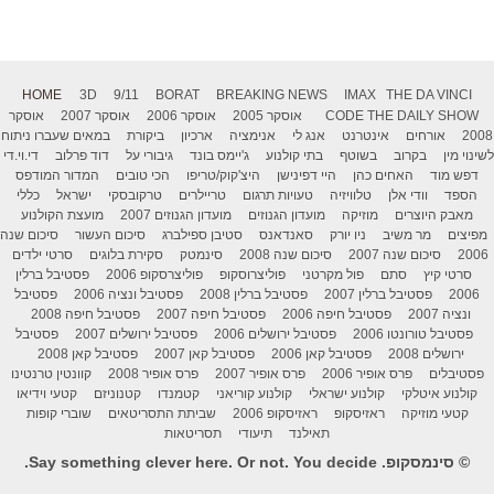
HOME
3D
9/11
BORAT
BREAKING NEWS
IMAX
THE DA VINCI
THE DAILY SHOW
CODE
אוסקר 2005
אוסקר 2006
אוסקר 2007
אוסקר
2008
אורחים
אינטרנט
אנג לי
אנימציה
ארכיון
ביקורת
במאים שעברו ניתוח
לשינוי מין
בקרוב
בשוטף
בתי קולנוע
ג'יימס בונד
גיבורי על
דוד פרלוב
די.וי.די
דפש מוד
האחים כהן
היי דפינישן
היצ'קוק/טריפו
הכי טובים
המדור המודפס
הספד
וודי אלן
טלוויזיה
טעויות תרגום
טריילרים
טרקובסקי
ישראל
כללי
מאבק היוצרים
מוזיקה
מועדון הגנוזים
מועדון הגנוזים 2007
מועצת הקולנוע
מפיצים
מר משיב
ניו יורק
סאנדאנס
סטיבן ספילברג
סיכום העשור
סיכום שנה
2006
סיכום שנה 2007
סיכום שנה 2008
סינמטק
סקירת בלוגים
סרטי ילדים
סרטי קיץ
סתם
פול מקרטני
פוליצרוסקופ
פוליצרסקופ 2006
פסטיבל ברלין
2006
פסטיבל ברלין 2007
פסטיבל ברלין 2008
פסטיבל ונציה 2006
פסטיבל
ונציה 2007
פסטיבל חיפה 2006
פסטיבל חיפה 2007
פסטיבל חיפה 2008
פסטיבל טורונטו 2006
פסטיבל ירושלים 2006
פסטיבל ירושלים 2007
פסטיבל
ירושלים 2008
פסטיבל קאן 2006
פסטיבל קאן 2007
פסטיבל קאן 2008
פסטיבלים
פרס אופיר 2006
פרס אופיר 2007
פרס אופיר 2008
קוונטין טרנטינו
קולנוע איטלקי
קולנוע ישראלי
קולנוע קוריאני
קטמנדו
קטנוניזם
קטעי וידיאו
קטעי מוזיקה
ראזיסקופ
ראזיסקופ 2006
שביתת התסריטאים
שוברי קופות
תאילנד
תיעודי
תסריטאות
© סינמסקופ. Say something clever here. Or not. You decide.