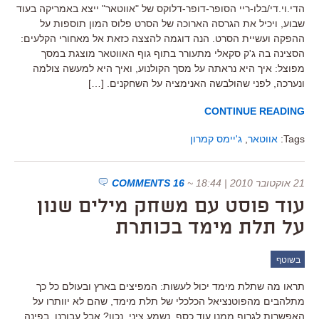
הדי.וי.די/בלו-ריי הסופר-דופר-דלוקס של "אווטאר" ייצא באמריקה בעוד
שבוע, ויכיל את הגרסה הארוכה של הסרט פלוס המון תוספות על
ההפקה ועשיית הסרט. הנה דוגמה להצצה כזאת אל מאחורי הקלעים:
הסצינה בה ג'ק סקאלי מתעורר בתוף גוף האווטאר מוצגת במסך
מפוצל: איך היא נראתה על מסך הקולנוע, ואיך היא למעשה צולמה
ונערכה, לפני שהולבשה האנימציה על השחקנים. […]
CONTINUE READING
Tags:
אווטאר
,
ג'יימס קמרון
21 אוקטובר 2010 | 18:44
~
16 COMMENTS
עוד פוסט עם משחק מילים שנון
על תלת מימד בכותרת
בשוטף
תראו מה שתלת מימד יכול לעשות: המפיצים בארץ ובעולם כל כך
מתלהבים מהפוטנציאל הכלכלי של תלת מימד, שהם לא יוותרו על
האפשרות לגרוף ממנו עוד כסף. נשמע ציני, נכון? אבל עבורנו, בפינה