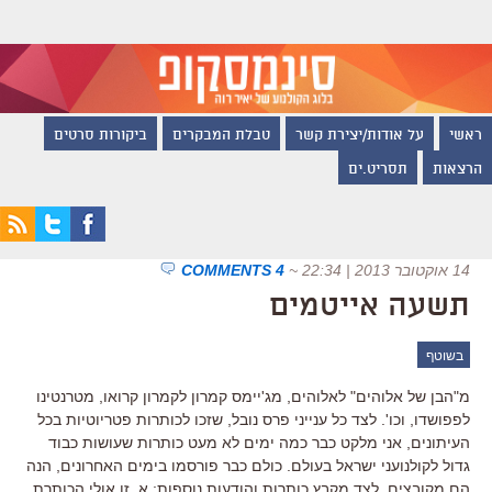
ראשי
על אודות/יצירת קשר
טבלת המבקרים
ביקורות סרטים
הרצאות
תסריט.ים
14 אוקטובר 2013 | 22:34
~
4 COMMENTS
תשעה אייטמים
בשוטף
מ"הבן של אלוהים" לאלוהים, מג'יימס קמרון לקמרון קרואו, מטרנטינו
לפפושדו, וכו'. לצד כל ענייני פרס נובל, שזכו לכותרות פטריוטיות בכל
העיתונים, אני מלקט כבר כמה ימים לא מעט כותרות שעושות כבוד
גדול לקולנועני ישראל בעולם. כולם כבר פורסמו בימים האחרונים, הנה
הם מקובצים, לצד מקבץ כותרות והודעות נוספות: א. זו אולי הכותרת