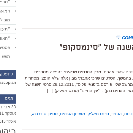
״ספייד
מוביל
״תיכון
״האודי
תשע ה
טים שהכי אהבתי מבין הסרטים שראיתי בהפצה מסחרית
סינמסקו
ישראל בין 1.1.2011 ועד 30.12.2011. בהמשך, הסרטים שהכי אהבתי מבין אלה שלא הופצו מסחרית,
ascopian
אלא הגיעו רק לפסטיבלים, די.וי.די או למחשב שלי. פורסם ב"פנאי פלוס", 28.12.2011 סרטי השנה של
תגים
אבי נ
3D
אוסקר 2011
ובות
,
הספד
,
טרנס מאליק
,
מועדון הגנוזים
,
סטיבן סודרברג
,
אוסקר 2015
ביקו