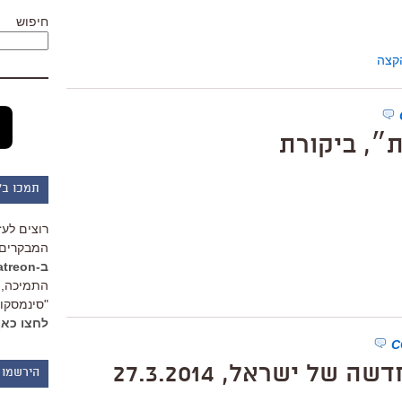
חיפוש
קצה
״, ביקורת
תמכו ב"
רוצים לעז
המבקרים 
ב-Patreon
התמיכה, 
"סינמסקופ
לחצו כאן
ל ישראל, 27.3.2014
הירשמו 