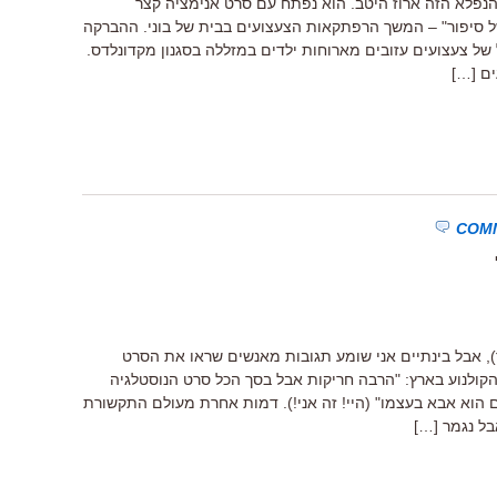
נפלא הזה ארוז היטב. הוא נפתח עם סרט אנימציה קצר
סיפור" – המשך הרפתקאות הצעצועים בבית של בוני. ההברקה
 של צעצועים עזובים מארוחות ילדים במזללה בסגנון מקדונלדס.
ים […]
), אבל בינתיים אני שומע תגובות מאנשים שראו את הסרט
ולנוע בארץ: "הרבה חריקות אבל בסך הכל סרט הנוסטלגיה
ם הוא אבא בעצמו" (היי! זה אני!). דמות אחרת מעולם התקשורת
ל נגמר […]