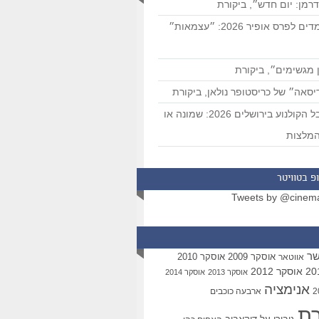
רמן: יום חדש״, ביקורת
המועמדים לפרס אופיר 2026: ״עצמאות״
 מגשימים״, ביקורת
סאה״ של כריסטופר נולאן, ביקורת
פסטיבל הקולנוע בירושלים 2026: שמונה או
מלצות
פ בטוויטר
Tweets by @cinem
שר
אוסקר 2009
אוסקר 2010
אווטאר
אוסקר 2012
אוסקר 2013
אוסקר 2014
אנימציה
ארבעה כוכבים
רת