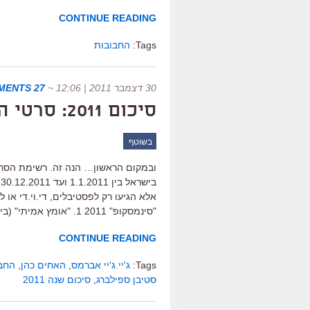
CONTINUE READING
Tags:
החבובות
30 דצמבר 2011 | 12:06
~
27 COMMENTS
סיכום 2011: סרטי השנה של "סינמסקופ"
בשוטף
ובמקום הראשון… הנה זה. רשימת הסר
ב
"סינמסקופ" 2011 1. "אומץ אמיתי" (בימוי: האחים כהן) -. "עץ החיים" (טרנס מאליק) […]
CONTINUE READING
Tags:
ג'יי.ג'יי אברמס
,
האחים כהן
,
החב
סטיבן ספילברג
,
סיכום שנה 2011