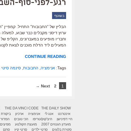
רגע-לפני-סוף-השב
בשוטף
הבליץ של "החבובות" התחיל. קמפיין "הח
ערוץ דיסני מקבלים כבר שבוע, למעלה 
וחבריו מופיעים במעברונים, הקליפ של 
המעילים ליד הדלת מוכנים לצאת לקנות
CONTINUE READING
Tags:
אנימציה
,
החבובות
,
סינמה סיטי
Next →
2
1
X
THE DA VINCI CODE
THE DAILY SHOW
אינטרנט
אנג לי
אנימציה
ארכיון
ביקורת
היי דפינישן
היצ'קוק/טריפו
הכי טובים
המדור 
מועדון הגנוזים 2007
מועצת הקולנוע
מפיצים
סקירת בלוגים
סרטי ילדים
סרטי קיץ
סתם