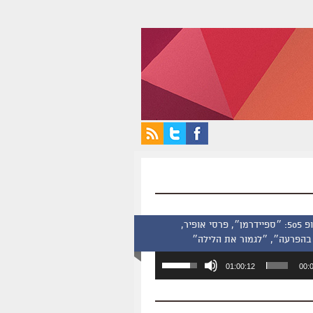
סינמסקופ 505: ״ספיידרמן״, פרסי אופיר,
בהפרעה״, ״לגמור את הלילה״
השתמש
01:00:12
00:
במקש
למעלה/למטה
כדי