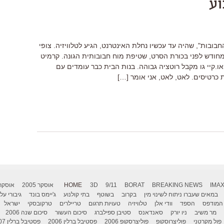
וע
בובות", שהיה עד עכשיו נחלת האינטרנט, הגיע לטלוויזיה. צופי
מחודש לפני בכורת הסרט, שטיפת מוח חבובותית הגונה. קרמיט
או.קיי גו מקבל רוטציה גבוהה. בנות הבית כבר עומדים עם
 כרטיסים. לאט, לאט, אני אומר […]
IMA
BREAKING NEWS
BORAT
9/11
3D
HOME
אוסקר 2005
אוסקר 006
במאים שעברו ניתוח לשינוי מין
בקרוב
בשוטף
בתי קולנוע
ג'יימס בונד
גיבורי על
המודפס
הספד
וודי אלן
טלוויזיה
טעויות תרגום
טריילרים
טרקובסקי
ישראל
מר משיב
ניו יורק
סאנדאנס
סטיבן ספילברג
סיכום העשור
סיכום שנה 2006
פול מקרטני
פוליצרוסקופ
פוליצרסקופ 2006
פסטיבל ברלין 2006
פסטיבל ברלין 2007