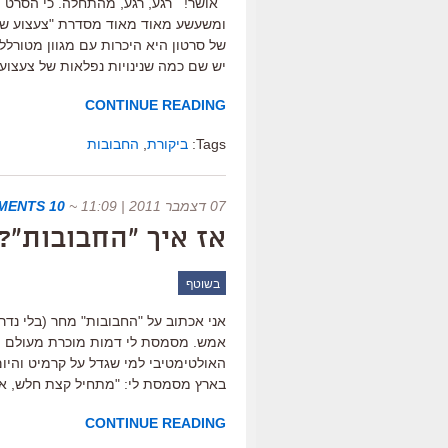
אושר! רגע, רגע, מהתחלה. כי הסרט ה
ומשעשע מאוד מאוד מסדרת "צעצוע של 
של סרטון היא היכרות עם מגוון מטורלל
יש שם כמה שנינויות נפלאות של צעצוע
CONTINUE READING
Tags:
ביקורת
,
החבובות
07 דצמבר 2011 | 11:09
~
10 COMMENTS
אז איך "החבובות"?
בשוטף
אני אכתוב על "החבובות" מחר (בלי נדר
אמש. מסמסת לי דמות מוכרת מעולם הק
האולטימטיבי למי שגדל על קרמיט והיו
בארץ מסמסת לי: "מתחיל קצת חלש, אב
CONTINUE READING