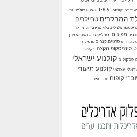
גיבורי על
דוקאביב
האחים כהן
הספד
הערת שוליים
שראלית לקולנוע
וודי
ת המבקרים
טריילרים
ריסטופר נולן
מדע בדיוני
לייב בלוג
מוזיקה
מפיצים
סטיבן
נטפליקס
כבים
סאנדאנס
סרטים קצרים
יכום חודש
סרטי קיץ
 סינמסקופ הקצה
פיקסאר
קולנוע ישראלי
פסקולים
קולנוע תיעודי
שראלי עצמאי
ברי קופות
תסריטאות