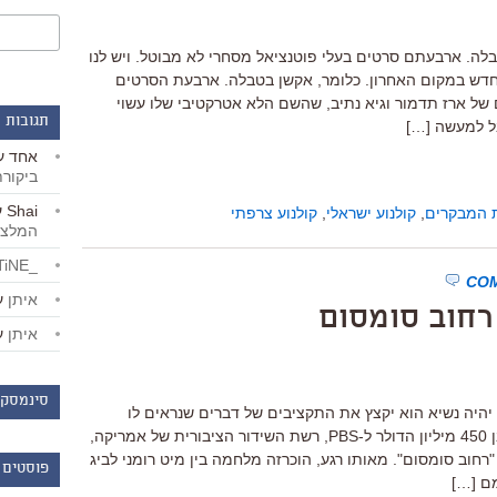
ה. ארבעתם סרטים בעלי פוטנציאל מסחרי לא מבוטל. ויש לנו
דש במקום האחרון. כלומר, אקשן בטבלה. ארבעת הסרטים
של ארז תדמור וגיא נתיב, שהשם הלא אטרקטיבי שלו עשוי
תגובות 
ל למעשה […]
אחד
ע
ביקור
Shai
ע
 המבקרים
,
קולנוע ישראלי
,
קולנוע צרפתי
המלצו
_LiBERTiNE_
איתן
ע
 רחוב סומסום
איתן
ע
סינמסקו
יהיה נשיא הוא יקצץ את התקציבים של דברים שנראים לו
מיותרים, כמו למשל התקציב הפדרלי בן 450 מיליון הדולר ל-PBS, רשת השידור הציבורית של אמריקה,
 דולר להפקת "רחוב סומסום". מאותו רגע, הוכרזה מלחמה בין מיט רומני לביג
פוסטים 
מם […]