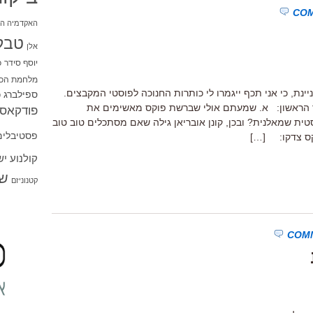
האקדמיה הי
טבל
אלן
יוסף סידר
כ
מלחמת הכו
יינת, כי אני תכף ייגמרו לי כותרות החנוכה לפוסטי המקבצים.
ספילברג
ס
ר הראשון: א. שמעתם אולי שברשת פוקס מאשימים את
פודקאסט
טית שמאלנית? ובכן, קונן אובריאן גילה שאם מסתכלים טוב טוב
פסטיבלים
קס צדקו: […]
קולנוע י
שו
קטנוניזם