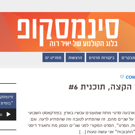
מבקרים
ביקורות סרטים
הרצאות
תסריט.ים
קצה, תוכנית #6
״בוסית 
נגן
ארבעה סרטי מתח שמוצגים עכשיו בארץ. בפודקאסט השבועי
00
אודיו
על שניים מהם, זה שהפתיע לטובה וזה שהפתיע לרעה. וגם:
ויום הולדת 35 ל״החבובות, הסרט״, הסרט המקורי לפני שג׳ים הנסון מת ותאגיד דיסני
״החבובות״ אני עושה טעות […]