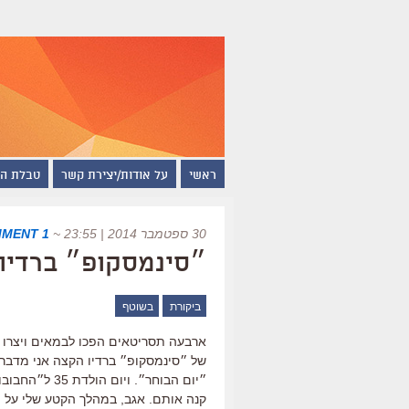
ראשי
על אודות/יצירת קשר
טבלת ה
30 ספטמבר 2014 | 23:55
~
1 COMMENT
״סינמסקופ״ ברדיו ה
ביקורת
בשוטף
ארבעה תסריטאים הפכו לבמאים ויצרו 
של ״סינמסקופ״ ברדיו הקצה אני מדבר 
״יום הבוחר״. 
קנה אותם. אגב, במהלך הקטע שלי על 