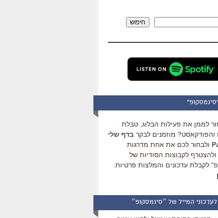
להגביר
או
חיפוש
להנמיך
עוצמת
שמע.
סינמסקופ"
ור לממן את פעילות הבלוג, טבלת
והפודקאסט? מוזמנים לבקר
בדף שלי
ולבחור לכם את אחת מדרגות
ולהצטרף לקבוצות הסודיות של
" לקבלת עדכונים והמלצות פרטיות.
לעדכוני המייל של ״סינמסקופ״