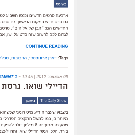
בשוטף
ארבעה סרטים חדשים נכנסו השבוע לטבל
גם סרט חדש במקום הראשון וגם סרט ח
החדשים הם: ״הבן של אלוהים״, סרטם 
לגרום לכם לחשוב שזה סרט על ישו, אב
CONTINUE READING
Tags:
דארן ארונופסקי
,
החבובות
,
טבלת
09 אוקטובר 2012 | 19:45
~
1 COMMENT
הדיילי שואו. גרסת
The Daily Show
בשוטף
בשבוע שעבר הודיע מיט רומני שכשהוא 
שמקצה מתוך זה 8 מיליון
בירד. הלכו אנשי הדיילי שואו ותרו לעצ