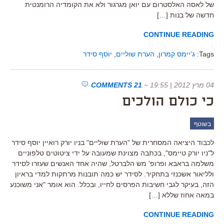
של לאסה האלסטרום עם יואן מגרגור ולא את הקומדיה הרומנטית
חדשה של בנות […]
CONTINUE READING
Tags:
ג'יימס קמרון
,
הערת שוליים
,
יוסף סידר
04 מרץ 2012 | 19:55
~
21 COMMENTS
כי כולם הולכים
בשוטף
לכבוד היציאה המסחרית של "הערת שוליים" בניו יורק רואיין יוסף סידר
ל"ניו יורק טיימס", בכתבה מצוינת שמעובה על ידי ציטוטים טלפוניים
משלמה בראבא ופרופ' מש הלברטל, שהיה אחד האנשים שעזרו לסידר
ולליאור אשכנזי בתחקיר. לסידר יש כמה תובנות מרתקות למדי בראיון
הזה, בעיקר לגבי חשיבות הפרסים לחייו, ובכלל. הוא אומר "אני משוכנע
במאה אחוז שללא […]
CONTINUE READING