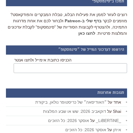
תמכו ב"סינמסקופ"
רוצים לעזור לממן את פעילות הבלוג, טבלת המבקרים והפודקאסט?
מוזמנים לבקר
בדף שלי ב-Patreon
ולבחור לכם את אחת מדרגות
התמיכה, ולהצטרף לקבוצות הסודיות של "סינמסקופ" לקבלת עדכונים
והמלצות פרטיות.
לחצו כאן
הירשמו לעדכוני המייל של ״סינמסקופ״
הכניסו כתובת אימייל ולחצו אנטר
תגובות אחרונות
אחד
על
״האודיסאה״ של כריסטופר נולאן, ביקורת
Shai
על
דוקאביב 2026: שש או שבע המלצות
_LiBERTiNE_
על
אוסקר 2026: כל הזוכים
איתן
על
אוסקר 2026: כל הזוכים