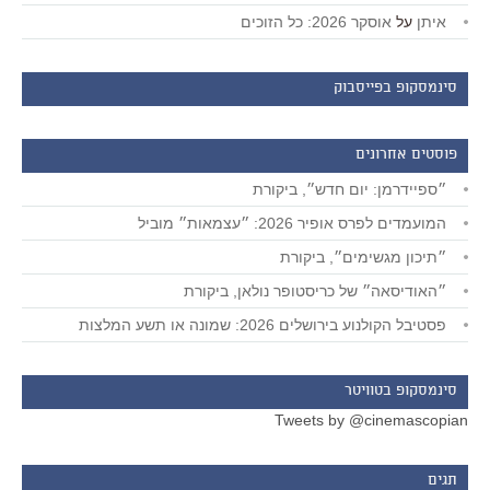
איתן
על
אוסקר 2026: כל הזוכים
סינמסקופ בפייסבוק
פוסטים אחרונים
״ספיידרמן: יום חדש״, ביקורת
המועמדים לפרס אופיר 2026: ״עצמאות״ מוביל
״תיכון מגשימים״, ביקורת
״האודיסאה״ של כריסטופר נולאן, ביקורת
פסטיבל הקולנוע בירושלים 2026: שמונה או תשע המלצות
סינמסקופ בטוויטר
Tweets by @cinemascopian
תגים