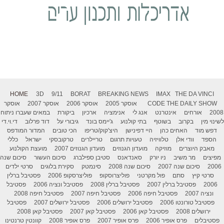
HOME
3D
9/11
BORAT
BREAKING NEWS
IMAX
THE DA VINCI
THE DAILY SHOW
CODE
אוסקר 2005
אוסקר 2006
אוסקר 2007
אוסקר
2008
אורחים
אינטרנט
אנג לי
אנימציה
ארכיון
ביקורת
במאים שעברו ניתוח
לשינוי מין
בקרוב
בשוטף
בתי קולנוע
ג'יימס בונד
גיבורי על
דוד פרלוב
די.וי.די
דפש מוד
האחים כהן
היי דפינישן
היצ'קוק/טריפו
הכי טובים
המדור המודפס
הספד
וודי אלן
טלוויזיה
טעויות תרגום
טריילרים
טרקובסקי
ישראל
כללי
מאבק היוצרים
מוזיקה
מועדון הגנוזים
מועדון הגנוזים 2007
מועצת הקולנוע
מפיצים
מר משיב
ניו יורק
סאנדאנס
סטיבן ספילברג
סיכום העשור
סיכום שנה
2006
סיכום שנה 2007
סיכום שנה 2008
סינמטק
סקירת בלוגים
סרטי ילדים
סרטי קיץ
סתם
פול מקרטני
פוליצרוסקופ
פוליצרסקופ 2006
פסטיבל ברלין
2006
פסטיבל ברלין 2007
פסטיבל ברלין 2008
פסטיבל ונציה 2006
פסטיבל
ונציה 2007
פסטיבל חיפה 2006
פסטיבל חיפה 2007
פסטיבל חיפה 2008
פסטיבל טורונטו 2006
פסטיבל ירושלים 2006
פסטיבל ירושלים 2007
פסטיבל
ירושלים 2008
פסטיבל קאן 2006
פסטיבל קאן 2007
פסטיבל קאן 2008
פסטיבלים
פרס אופיר 2006
פרס אופיר 2007
פרס אופיר 2008
קוונטין טרנטינו