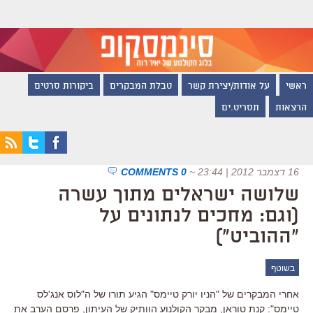
ראשי
על אודות/יצירת קשר
טבלת המבקרים
ביקורות סרטים
הרצאות
תסריט.ים
16 דצמבר 2012 | 23:44
~
0 COMMENTS
שלושה ישראלים מתוך עשרה
(וגם: מחכים לנתונים על
"ההוביט")
בשוטף
אחרי המבקרים של "הניו יורק טיימס" הגיע תורו של ה"לוס אנג'לס
טיימס": קנת טוראן, מבקר הקולנוע הוותיק של העיתון, פרסם הערב את