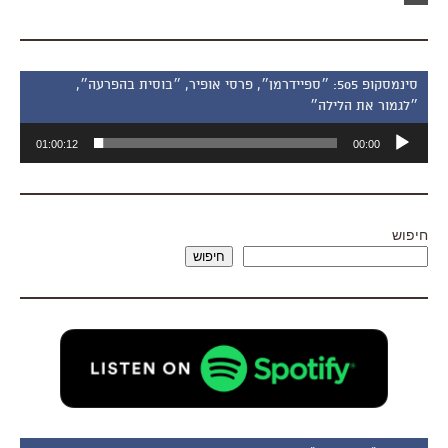
סינמסקופ 505: ״ספיידרמן״, פרסי אופיר, ״בוסית בהפרעה״,
״לגמור את הלילה״
נגן
01:00:12
00:00
אודיו
חיפוש
חיפוש