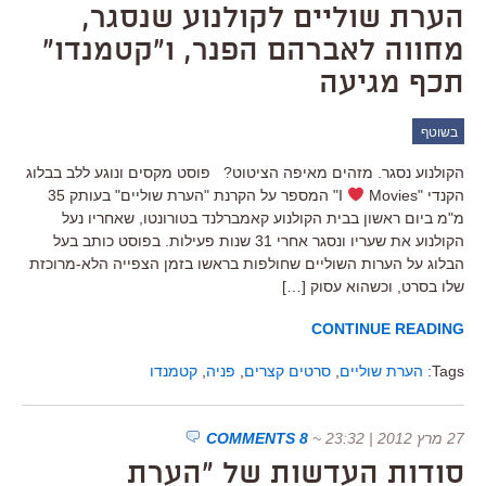
הערת שוליים לקולנוע שנסגר,
מחווה לאברהם הפנר, ו"קטמנדו"
תכף מגיעה
בשוטף
הקולנוע נסגר. מזהים מאיפה הציטוט? פוסט מקסים ונוגע ללב בבלוג
הקנדי "I
Movies" המספר על הקרנת "הערת שוליים" בעותק 35
מ"מ ביום ראשון בבית הקולנוע קאמברלנד בטורונטו, שאחריו נעל
הקולנוע את שעריו ונסגר אחרי 31 שנות פעילות. בפוסט כותב בעל
הבלוג על הערות השוליים שחולפות בראשו בזמן הצפייה הלא-מרוכזת
שלו בסרט, וכשהוא עסוק […]
CONTINUE READING
Tags:
הערת שוליים
,
סרטים קצרים
,
פניה
,
קטמנדו
27 מרץ 2012 | 23:32
~
8 COMMENTS
סודות העדשות של "הערת