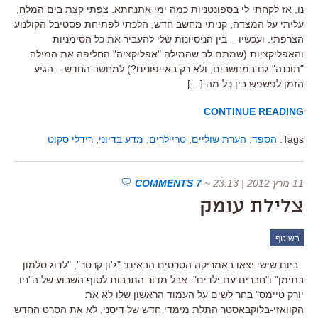
נו, אז לקחתי לי בספונטניות כמה ימי אתנחתא. צפתי קצת בים המלח,
עליתי על המצדה, קניתי מחשב חדש, הלכתי לפתיחת פסטיבל הקולנוע
הצרפתי. ועכשיו – בין הניסיונות שלי להעביר את כל הסימניות
והאפליקציות (שמתם לב שהמילה "אפליקציה" החליפה את המילה
"תוכנה" גם במחשבים, ולא רק באייפונים?) למחשב החדש – הגיע
הזמן לפשפש בין כל מה […]
CONTINUE READING
Tags:
הספד
,
הערת שוליים
,
טריילרים
,
מדע בדיוני
,
רידלי סקוט
11 מרץ 2012 | 23:13
~
7 COMMENTS
צלילת עומק
בשוטף
ביום שישי יצאו באמריקה הסרטים הבאים: "ג'ון קרטר", "לדוג סלמון
בתימן" ו"חברים עם ילדים". אבל מדור התרבות לסוף השבוע של ה"ניו
יורק טיימס" בחר לשים על העמוד הראשון שלו לא את
הקוואזי-בלוקבאסטר התלת מימדי חדש של דיסני, לא את הסרט החדש