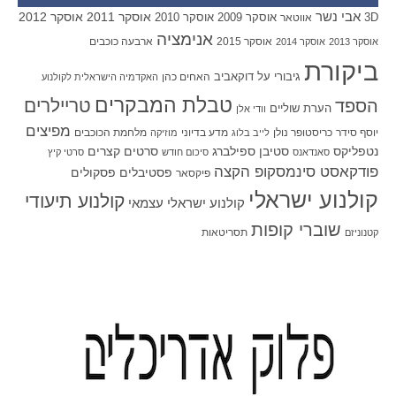
אבי נשר
אוסקר 2011
אוסקר 2012
אוסקר 2009
אוסקר 2010
3D
אווטאר
אנימציה
אוסקר 2015
ארבעה כוכבים
אוסקר 2013
אוסקר 2014
ביקורת
גיבורי על
דוקאביב
האחים כהן
האקדמיה הישראלית לקולנוע
טבלת המבקרים
טריילרים
הספד
הערת שוליים
וודי אלן
מפיצים
יוסף סידר
כריסטופר נולן
מדע בדיוני
מלחמת הכוכבים
לייב בלוג
מוזיקה
סטיבן ספילברג
סרטים קצרים
נטפליקס
סאנדאנס
סיכום חודש
סרטי קיץ
פודקאסט סינמסקופ הקצה
פסטיבלים
פסקולים
פיקסאר
קולנוע ישראלי
קולנוע תיעודי
קולנוע ישראלי עצמאי
שוברי קופות
תסריטאות
קטנוניזם