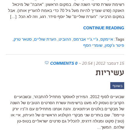
רשימת עשרת סרטי השנה שלו. במקום הראשון: "אהבה" של מיכאל
האנקה (סרט שצריך להיות מעל גיל 70 כדי באמת להעריץ אותו). אבל
במקום הרביעי: "הערת שוליים" של יוסף סידר. רגע, וזה לא הכל. […]
CONTINUE READING
Tags:
איימקס
,
ג'יי.ג'יי אברמס
,
ההוביט
,
הערת שוליים
,
סטאר טרק
,
פיטר ג'קסון
,
שומרי הסף
15 דצמבר 2012 | 20:54
~
0 COMMENTS
עשיריות
בשוטף
שבועיים לסוף 2012. המירוץ לאוסקר מתחיל להתבהר, ובשבועיים
הקרובים נעסוק לא מעט ברשימות עשרת הסרטים הטובים של השנה
של מבקרים בולטים ועיתונאים. והנה אנחנו מתחילים עם ה"ניו יורק
טיימס". שם בוחרים שני מבקרי הקולנוע הראשיים של העיתון, איי.או
(טוני) סקוט ומנולה דרגיס, להכליל גם סרטים ישראליים בטופ-טן
שלהם. המשך…