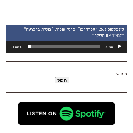
סינמסקופ 505: ״ספיידרמן״, פרסי אופיר, ״בוסית בהפרעה״,
״לגמור את הלילה״
נגן
01:00:12
00:00
אודיו
חיפוש
חיפוש