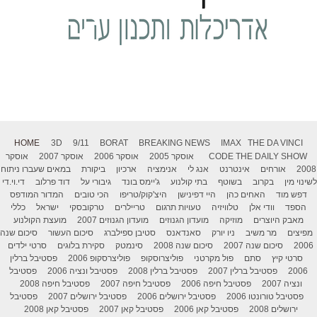
HOME
3D
9/11
BORAT
BREAKING NEWS
IMAX
THE DA VINCI
THE DAILY SHOW
CODE
אוסקר 2005
אוסקר 2006
אוסקר 2007
אוסקר
2008
אורחים
אינטרנט
אנג לי
אנימציה
ארכיון
ביקורת
במאים שעברו ניתוח
לשינוי מין
בקרוב
בשוטף
בתי קולנוע
ג'יימס בונד
גיבורי על
דוד פרלוב
די.וי.די
דפש מוד
האחים כהן
היי דפינישן
היצ'קוק/טריפו
הכי טובים
המדור המודפס
הספד
וודי אלן
טלוויזיה
טעויות תרגום
טריילרים
טרקובסקי
ישראל
כללי
מאבק היוצרים
מוזיקה
מועדון הגנוזים
מועדון הגנוזים 2007
מועצת הקולנוע
מפיצים
מר משיב
ניו יורק
סאנדאנס
סטיבן ספילברג
סיכום העשור
סיכום שנה
2006
סיכום שנה 2007
סיכום שנה 2008
סינמטק
סקירת בלוגים
סרטי ילדים
סרטי קיץ
סתם
פול מקרטני
פוליצרוסקופ
פוליצרסקופ 2006
פסטיבל ברלין
2006
פסטיבל ברלין 2007
פסטיבל ברלין 2008
פסטיבל ונציה 2006
פסטיבל
ונציה 2007
פסטיבל חיפה 2006
פסטיבל חיפה 2007
פסטיבל חיפה 2008
פסטיבל טורונטו 2006
פסטיבל ירושלים 2006
פסטיבל ירושלים 2007
פסטיבל
ירושלים 2008
פסטיבל קאן 2006
פסטיבל קאן 2007
פסטיבל קאן 2008