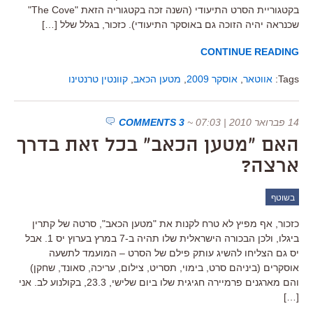
בקטגוריית הסרט התיעודי (השנה זכה בקטגוריה הזאת "The Cove"
שכנראה יהיה הזוכה גם באוסקר התיעודי). כזכור, בגלל שלל […]
CONTINUE READING
Tags:
אווטאר
,
אוסקר 2009
,
מטען הכאב
,
קוונטין טרנטינו
14 פברואר 2010 | 07:03
~
3 COMMENTS
האם "מטען הכאב" בכל זאת בדרך
ארצה?
בשוטף
כזכור, אף מפיץ לא טרח לקנות את "מטען הכאב", סרטה של קתרין
ביגלו, ולכן הבכורה הישראלית שלו תהיה ב-7 במרץ בערוץ יס 1. אבל
יס גם הצליחו להשיג עותק פילם של הסרט – המועמד לתשעה
אוסקרים (ביניהם סרט, בימוי, תסריט, צילום, עריכה, סאונד, שחקן)
והם מארגנים פרמיירה חגיגית שלו ביום שלישי, 23.3, בקולנוע לב. אני
[…]