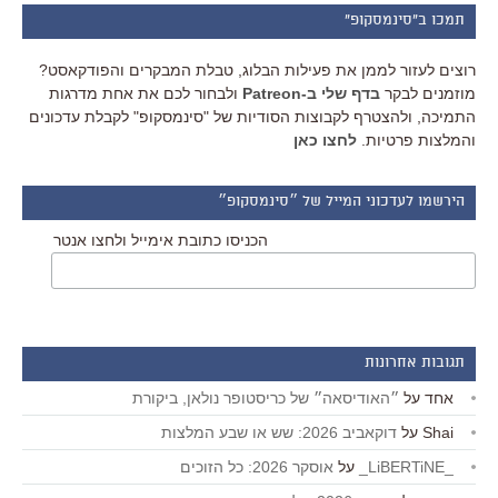
תמכו ב"סינמסקופ"
רוצים לעזור לממן את פעילות הבלוג, טבלת המבקרים והפודקאסט?
מוזמנים לבקר
בדף שלי ב-Patreon
ולבחור לכם את אחת מדרגות
התמיכה, ולהצטרף לקבוצות הסודיות של "סינמסקופ" לקבלת עדכונים
והמלצות פרטיות.
לחצו כאן
הירשמו לעדכוני המייל של ״סינמסקופ״
הכניסו כתובת אימייל ולחצו אנטר
תגובות אחרונות
אחד
על
״האודיסאה״ של כריסטופר נולאן, ביקורת
Shai
על
דוקאביב 2026: שש או שבע המלצות
_LiBERTiNE_
על
אוסקר 2026: כל הזוכים