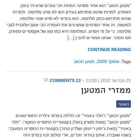
"מטען הכאב" הוא אחד מסרטי המתח הכי טובים שראיתי בזמן
האחרון. למרות שהוא מתרחש בעירק הוא לא סרט מלחמה. ולמרות
שהוא מתרחש בזמן מלחמה, הוא בוודאי לא סרט אנטי-מלחמה.
למעשה, זה אחד הסרטים שמציגים את העמדה הכי אמביוולנטית לגבי
מלחמה. כי על פי הסרט, המלחמה היא כמו סוג של אקסטרים-ספורט,
סם ממכר. אנחנו אמורים להבין […]
CONTINUE READING
Tags:
אוסקר 2009
,
מטען הכאב
21 פברואר 2010 | 13:00
~
13 COMMENTS
ממזרי המטען
בשוטף
"מטען הכאב" ו"תלוי באוויר" זכו הלילה בפרסי גילדת התסריטאים:
"מטען הכאב" (מאת מארק בואל) בקטגוריית התסריט המקורי, "תלוי
באוויר" (מאת ג'יסון רייטמן ושלדון טרנר) בקטגוריית התסריט המעובד.
בשנה שעברה, אתם בוודאי זוכרים, ארי פולמן זכה בפרס הזה