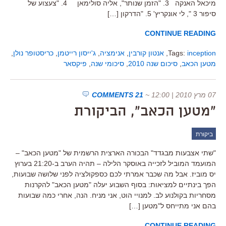
מיכאל האנקה 3. "הזמן שנותר", אליה סולימאן 4. "צעצוע של
סיפור 3 ", לי אונקריץ' 5. "הדרקון […]
CONTINUE READING
inception
Tags:
,
אנטון קורבין
,
אנימציה
,
ג'ייסון רייטמן
,
כריסטופר נולן
,
מטען הכאב
,
סיכום שנה 2010
,
סיכומי שנה
,
פיקסאר
07 מרץ 2010 | 12:00
~
21 COMMENTS
"מטען הכאב", הביקורת
ביקורת
"שתי אצבעות מבגדד" הבכורה הארצית הרשמית של "מטען הכאב" –
המועמד המוביל לזכייה באוסקר הלילה – תהיה הערב ב-21:20 בערוץ
יס מוביז. אבל מה שכבר אמרתי לכם כספקולציה לפני שלושה שבועות,
הפך בינתיים למציאות: בסוף השבוע יעלה "מטען הכאב" להקרנות
מסחריות בקולנוע לב. למנויי הוט, אני מניח. הנה, אחרי כמה שבועות
בהם אני מתייחס ל"מטען […]
CONTINUE READING