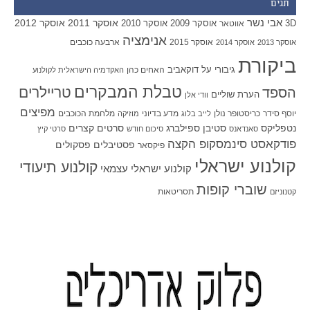
תגים
אבי נשר
אוסקר 2011
אוסקר 2012
אוסקר 2009
אוסקר 2010
3D
אווטאר
אנימציה
אוסקר 2015
ארבעה כוכבים
אוסקר 2013
אוסקר 2014
ביקורת
גיבורי על
דוקאביב
האחים כהן
האקדמיה הישראלית לקולנוע
טבלת המבקרים
טריילרים
הספד
הערת שוליים
וודי אלן
מפיצים
יוסף סידר
כריסטופר נולן
מדע בדיוני
מלחמת הכוכבים
לייב בלוג
מוזיקה
סטיבן ספילברג
סרטים קצרים
נטפליקס
סאנדאנס
סיכום חודש
סרטי קיץ
פודקאסט סינמסקופ הקצה
פסטיבלים
פסקולים
פיקסאר
קולנוע ישראלי
קולנוע תיעודי
קולנוע ישראלי עצמאי
שוברי קופות
תסריטאות
קטנוניזם