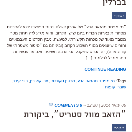
בברלין
בשוטף
״מי מפחד מהזאב הרע״ של אהרון קשלס ונבות פפושדו יוצא להקרנות
מסחריות בארות הברית ביום שישי הקרוב, והוא מגיע לזה תחת מטר
מכובד מאוד של נוכחות תקשורתי. למעשה, מבין הסרטים העצמאיים
והזרים שיוצאים בסוף השבוע הקרוב (וביניהם גם ״סיפור משפחתי של
קורה-אדה), זה הסרט שמקבל הכי הרבה חשיפה. ואם עד עכשיו זה
היה מוגבל לבלוגים […]
CONTINUE READING
Tags:
מי מפחד מהזאב הרע
,
מרטין סקורסזי
,
ערן קולירין
,
רוני קידר
,
שוברי קופות
05 ינואר 2014 | 12:20
~
8 COMMENTS
״הזאב מוול סטריט״, ביקורת
ביקורת