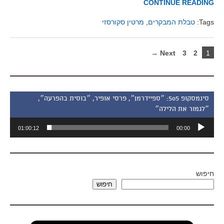
CONTINUE READING
Tags:
טבלת המבקרים
,
מרטין סקורסזי
Next →
3
2
1
סינמסקופ 505: ״ספיידרמן״, פרסי אופיר, ״בוסית בהפרעה״,
״לגמור את הלילה״
נגן
01:00:12
00:00
אודיו
חיפוש
חיפוש