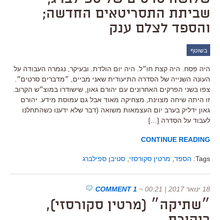
שביתת התסריטאים החדשה;
והספד לצלם ענק
בשוטף
היה פסח. היה קצת חו״ל. היה יום הולדת. ובעיקר, נגמרה העבודה על
העונה השנייה של הסדרה התיעודית שאני מביים, ״מדברים סרטים״.
צפו בשני הפרקים האחרונים עם יהורם גאון, שישודרו במוצ״ש הקרוב.
זו היתה שיחה מצוינת, מצחיקה מאוד אבל גם עמוסת מידע. יהורם
גאון ידליק בערב יום העצמאות משואה (דבר שלא ידענו כשהתחלנו
לעבוד על הסדרה […]
CONTINUE READING
Tags:
הספד
,
מרטין סקורסזי
,
סטיבן ספילברג
18 ינואר 2017 | 00:21
~
1 COMMENT
״שתיקה״ (מרטין סקורסזי),