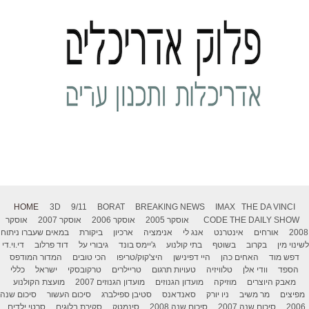
HOME
3D
9/11
BORAT
BREAKING NEWS
IMAX
THE DA VINCI
THE DAILY SHOW
CODE
אוסקר 2005
אוסקר 2006
אוסקר 2007
אוסקר
2008
אורחים
אינטרנט
אנג לי
אנימציה
ארכיון
ביקורת
במאים שעברו ניתוח
לשינוי מין
בקרוב
בשוטף
בתי קולנוע
ג'יימס בונד
גיבורי על
דוד פרלוב
די.וי.די
דפש מוד
האחים כהן
היי דפינישן
היצ'קוק/טריפו
הכי טובים
המדור המודפס
הספד
וודי אלן
טלוויזיה
טעויות תרגום
טריילרים
טרקובסקי
ישראל
כללי
מאבק היוצרים
מוזיקה
מועדון הגנוזים
מועדון הגנוזים 2007
מועצת הקולנוע
מפיצים
מר משיב
ניו יורק
סאנדאנס
סטיבן ספילברג
סיכום העשור
סיכום שנה
2006
סיכום שנה 2007
סיכום שנה 2008
סינמטק
סקירת בלוגים
סרטי ילדים