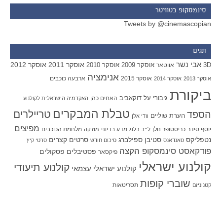
סינמסקופ בטוויטר
Tweets by @cinemascopian
תגים
אבי נשר
אוסקר 2011
אוסקר 2012
אוסקר 2009
אוסקר 2010
3D
אווטאר
אנימציה
אוסקר 2015
ארבעה כוכבים
אוסקר 2013
אוסקר 2014
ביקורת
גיבורי על
דוקאביב
האחים כהן
האקדמיה הישראלית לקולנוע
טבלת המבקרים
טריילרים
הספד
הערת שוליים
וודי אלן
מפיצים
יוסף סידר
כריסטופר נולן
מדע בדיוני
מלחמת הכוכבים
לייב בלוג
מוזיקה
סטיבן ספילברג
סרטים קצרים
נטפליקס
סאנדאנס
סיכום חודש
סרטי קיץ
פודקאסט סינמסקופ הקצה
פסטיבלים
פסקולים
פיקסאר
קולנוע ישראלי
קולנוע תיעודי
קולנוע ישראלי עצמאי
שוברי קופות
תסריטאות
קטנוניזם