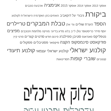
אנימציה
אוסקר 2015
ארבעה כוכבים
אוסקר 2013
אוסקר 2014
ביקורת
גיבורי על
דוקאביב
האחים כהן
האקדמיה הישראלית לקולנוע
טבלת המבקרים
טריילרים
הספד
הערת שוליים
וודי אלן
מפיצים
יוסף סידר
כריסטופר נולן
מדע בדיוני
מלחמת הכוכבים
לייב בלוג
מוזיקה
סטיבן ספילברג
סרטים קצרים
נטפליקס
סאנדאנס
סיכום חודש
סרטי קיץ
פודקאסט סינמסקופ הקצה
פסטיבלים
פסקולים
פיקסאר
קולנוע ישראלי
קולנוע תיעודי
קולנוע ישראלי עצמאי
שוברי קופות
תסריטאות
קטנוניזם