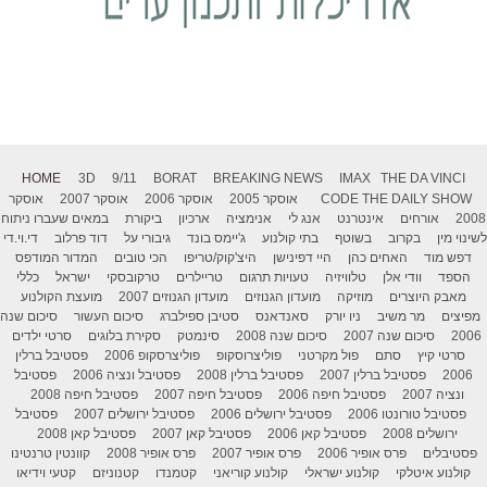
HOME
3D
9/11
BORAT
BREAKING NEWS
IMAX
THE DA VINCI
THE DAILY SHOW
CODE
אוסקר 2005
אוסקר 2006
אוסקר 2007
אוסקר
2008
אורחים
אינטרנט
אנג לי
אנימציה
ארכיון
ביקורת
במאים שעברו ניתוח
לשינוי מין
בקרוב
בשוטף
בתי קולנוע
ג'יימס בונד
גיבורי על
דוד פרלוב
די.וי.די
דפש מוד
האחים כהן
היי דפינישן
היצ'קוק/טריפו
הכי טובים
המדור המודפס
הספד
וודי אלן
טלוויזיה
טעויות תרגום
טריילרים
טרקובסקי
ישראל
כללי
מאבק היוצרים
מוזיקה
מועדון הגנוזים
מועדון הגנוזים 2007
מועצת הקולנוע
מפיצים
מר משיב
ניו יורק
סאנדאנס
סטיבן ספילברג
סיכום העשור
סיכום שנה
2006
סיכום שנה 2007
סיכום שנה 2008
סינמטק
סקירת בלוגים
סרטי ילדים
סרטי קיץ
סתם
פול מקרטני
פוליצרוסקופ
פוליצרסקופ 2006
פסטיבל ברלין
2006
פסטיבל ברלין 2007
פסטיבל ברלין 2008
פסטיבל ונציה 2006
פסטיבל
ונציה 2007
פסטיבל חיפה 2006
פסטיבל חיפה 2007
פסטיבל חיפה 2008
פסטיבל טורונטו 2006
פסטיבל ירושלים 2006
פסטיבל ירושלים 2007
פסטיבל
ירושלים 2008
פסטיבל קאן 2006
פסטיבל קאן 2007
פסטיבל קאן 2008
פסטיבלים
פרס אופיר 2006
פרס אופיר 2007
פרס אופיר 2008
קוונטין טרנטינו
קולנוע איטלקי
קולנוע ישראלי
קולנוע קוריאני
קטמנדו
קטנוניזם
קטעי וידיאו