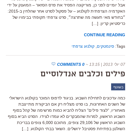
אבל יומיים לפני כן, מוריקונה הפסיד את פרס הסזאר – המוענק על ידי
האקדמיה הצרפתית לקולנוע – על פסקול לסרט אחר שהלחין ב-2015:
״בחודש מאי תעשה מה שתרצה״, סרט צרפתי תקופתי בבימויו של
כריסטיאן קריון. […]
CONTINUE READING
Tags:
סינמטקים
,
קולנוע צרפתי
07 יולי 2013 | 13:15
~
0 COMMENTS
פילים וכלבים אנדלוסיים
בשוטף
כמה עדכונים לתחילת השבוע. בניגוד לדפוס המוכר בקולנוע הישראלי
של השנים האחרונות, בו סרט מצליח רק אם הביקורת מתייצבת
מאחוריו, "לצוד פילים" הצליח להביא כמות מרשימה של קהל בסוף
השבוע הראשון, למרות שהמבקרים לא עמדו לצידו. הסרט הביא בסוף
השבוע הראשון של 29,106 צופים, מתוכם 6,000 צופים בבריכת
השולטן בפתיחת פסטיבל ירושלים. השאר בבתי הקולנוע. […]