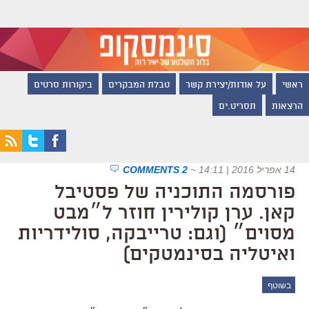
ראשי
על אודות/יצירת קשר
טבלת המבקרים
ביקורות סרטים
הרצאות
תסריט.ים
14 אפריל 2016 | 14:11
~
2 COMMENTS
פורסמה התוכניה של פסטיבל
קאן. ערן קולירין חוזר ל״מבט
מסוים״ (וגם: טרייבקה, סולידריות
ואיטליה בסינמטקים)
בשוטף