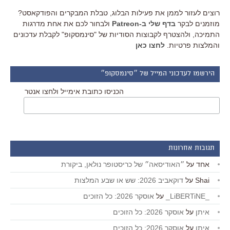
רוצים לעזור לממן את פעילות הבלוג, טבלת המבקרים והפודקאסט?
מוזמנים לבקר
בדף שלי ב-Patreon
ולבחור לכם את אחת מדרגות
התמיכה, ולהצטרף לקבוצות הסודיות של "סינמסקופ" לקבלת עדכונים
והמלצות פרטיות.
לחצו כאן
הירשמו לעדכוני המייל של ״סינמסקופ״
הכניסו כתובת אימייל ולחצו אנטר
תגובות אחרונות
אחד
על
״האודיסאה״ של כריסטופר נולאן, ביקורת
Shai
על
דוקאביב 2026: שש או שבע המלצות
_LiBERTiNE_
על
אוסקר 2026: כל הזוכים
איתן
על
אוסקר 2026: כל הזוכים
איתן
על
אוסקר 2026: כל הזוכים