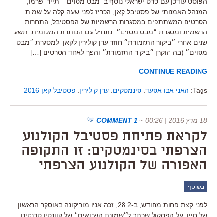
הפוסט עודכן עם סרט ישראלי נוסף ב״מבט מסוים״. תיירי פרמו,
המנהל האמנותי של פסטיבל קאן, הכריז לפני שעה קלה על שמות
הסרטים המשתתפים במסגרות הרשמיות של הפסטיבל, התחרות
הרשמית ומסגרת ״מבט מסוים״. נתחיל עם הכותרת המקומית: תשע
שנים אחרי ״ביקור התזמורת״ חוזר ערן קולירין לקאן, למסגרת ״מבט
מסוים״ (בה הוקרן ״ביקור התזמורת״ והפך לאחד הסרטים […]
CONTINUE READING
Tags:
האני אבו אסעד
,
סינמטקים
,
ערן קולירין
,
פסטיבל קאן 2016
18 מרץ 2016 | 00:26
~
1 COMMENT
לקראת פתיחת פסטיבל הקולנוע
הצרפתי בסינמטקים: זו התקופה
האפורה של הקולנוע הצרפתי
בשוטף
לפני קצת פחות מחודש, ב-28.2, זכה אניו מוריקונה באוסקר הראשון
של חייו, על הפסקול שכתב ל״שמונת השנואים״ של קוונטין טרנטינו.