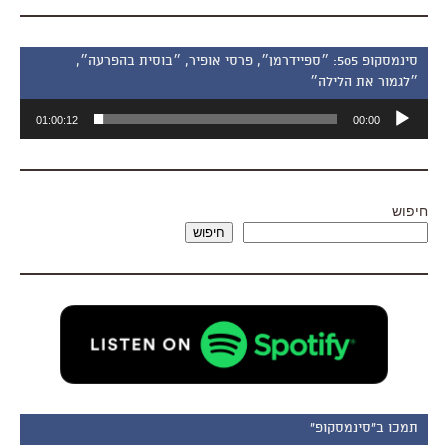
סינמסקופ 505: ״ספיידרמן״, פרסי אופיר, ״בוסית בהפרעה״,
״לגמור את הלילה״
נגן
01:00:12
00:00
אודיו
חיפוש
חיפוש
תמכו ב"סינמסקופ"