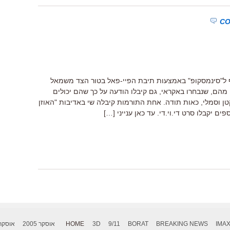
 ל"סינמסקופ" באמצעות תיבת הפיי-פאל בטור הצד משמאל
מהם, שנבחרו באקראי, גם קיבלו הודעה על כך שהם יכולים
ן וסמלי, כאות תודה. אחת התורמות קיבלה שי באדיבות "האוזן
ים יקבלו סרט די.וי.די. עד כאן ענייני […]
IMA
BREAKING NEWS
BORAT
9/11
3D
HOME
אוסקר 2005
אוסקר 006