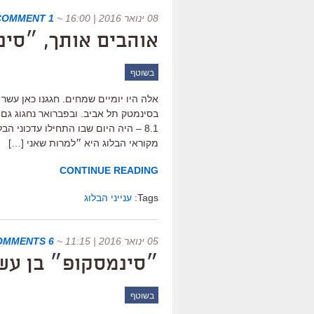
08 ינואר 2016 | 16:00
~
1 COMMENT
אוהבים אותך, ״סי
בשוטף
אלה היו יומיים שמחים. חגגנו כאן עשר 
בסינמטק תל אביב. ובפברואר נחגוג גם 
8.1 – היה היום שבו התחילו עדכוני 
מקוראי הבלוג היא ״למרות שאני […]
CONTINUE READING
Tags:
ענייני הבלוג
05 ינואר 2016 | 11:15
~
6 COMMENTS
״סינמסקופ״ בן עשר
בשוטף