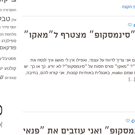
 הקצה
האקדמיה הי
טבל
אלן
יוסף סידר
כ
״סינמסקופ״ מצטרף ל״מאקו״
מלחמת הכו
ספילברג
ס
פודקאסט
פסטיבלים
י צריך לדווח על עצמי, ואפילו אין לי מושג איך לנסח את
״מאקו״ פורס חסות על ״סינמסקופ״? לא יודע. כך או כך: יש
קולנוע י
לי מהשבוע שותף חדש. הם כותבים את שמם mako, באנגלית באותיות קטנות, אני קורא להם, בחיבה,
שו
קטנוניזם
…]
מסקופ״ ואני עוזבים את ״פנאי