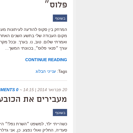
פלוס״
בשוטף
המרחק בין סקופ להודעה לעיתונות מעול
מקום העבודה שלי בתשע השנים האחרונ
ואמרתי שלום. טוב, נו. בערך. ובכל מק
עורך ״פנאי פלוס״, בכוונתי המשך…
CONTINUE READING
Tags:
ענייני הבלוג
20 פברואר 2014 | 14:15
~
0 COMMENTS
מעבירים את הכובע
בשוטף
כשהייתי ילד, למשפט ״השרת נפל!״ הי
סעדיה, החליק ואולי נפצע. כן, אני גד