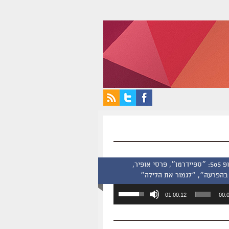
סינמסקופ 505: ״ספיידרמן״, פרסי אופיר,
בהפרעה״, ״לגמור את הלילה״
השתמש
01:00:12
00:
במקש
למעלה/למטה
כדי