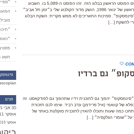
״ספייד
מחר, 6.1, לפני עשר שנים (2006) פורסם הפוסט הראשון בבלוג הזה. זהו הפוסט ה-5,089 בו. השבוע
לפני עשרים שנה בדיוק, בסוף השבוע הראשון של ינואר 1996, הושק מדור הקולנוע שלי ב״זמן תל אביב״
סינמסקופ״. סמיכות התאריכים לא ממש מקרית: השקת הבלוג
מוביל
רי להשקת […]
״תיכון
״האודי
תשע ה
קופ״ גם ברדיו
סינמסקו
ascopian
ם לא קראתם: מחר (שלישי) ב-14:00 ״סינמסקופ״ יהפוך גם לתוכנית רדיו שתהפוך גם לפודקאסט. זה
תגים
פלא של קוואמי (איל פרידמן) ונדב רביד. שימו לכם תזכורת
אבי נ
3D
. או שתחכו כמה שעות ותוכלו להאזין לתוכנית מוקלטת באתר של
אוסקר 2011
 על ״שומרי הגלקסיה״ […]
אוסקר 2015
ביקו