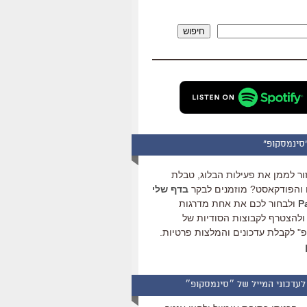
להגביר
או
חיפוש
להנמיך
עוצמת
שמע.
סינמסקופ"
ור לממן את פעילות הבלוג, טבלת
והפודקאסט? מוזמנים לבקר
בדף שלי
ולבחור לכם את אחת מדרגות
ולהצטרף לקבוצות הסודיות של
" לקבלת עדכונים והמלצות פרטיות.
לעדכוני המייל של ״סינמסקופ״