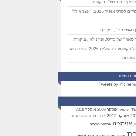
רמן: יום חדש״, ביקורת
המועמדים לפרס אופיר 2026: ״עצמאות״
 מגשימים״, ביקורת
סאה״ של כריסטופר נולאן, ביקורת
פסטיבל הקולנוע בירושלים 2026: שמונה או
מלצות
פ בטוויטר
Tweets by @cinem
שר
אוסקר 2009
אוסקר 2010
אווטאר
אוסקר 2012
אוסקר 2013
אוסקר 2014
אנימציה
ארבעה כוכבים
רת