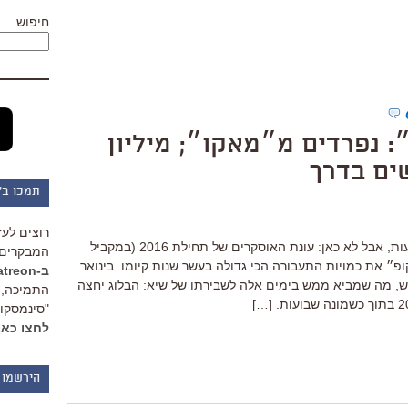
חיפוש
: נפרדים מ״מאקו״; מיליון
ים בדרך
תמכו ב"
רוצים לעז
כתבתי את זה בפייסבוק לפני כמה שבועות, אבל לא כאן: עונת האוסקרים של תחילת 2016 (במקביל
המבקרים 
פ״ את כמויות התעבורה הכי גדולה בעשר שנות קיומו. בינואר
ב-Patreon
-400,000 צפיות בחודש, מה שמביא ממש בימים אלה לשבירתו של שיא: הבלוג יחצה
התמיכה, 
"סינמסקופ
לחצו כאן
הירשמו 