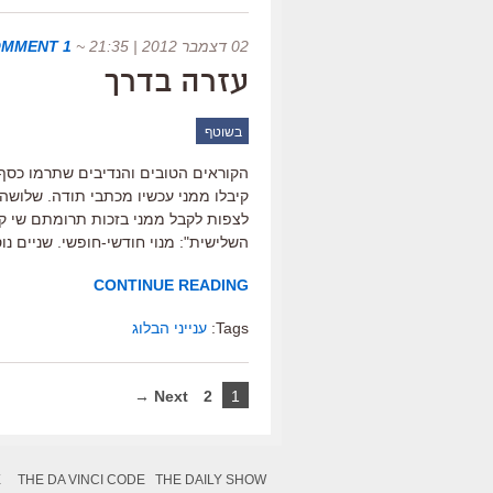
02 דצמבר 2012 | 21:35
~
1 COMMENT
עזרה בדרך
בשוטף
הקוראים הטובים והנדיבים שתרמו כסף
קיבלו ממני עכשיו מכתבי תודה. שלושה 
לצפות לקבל ממני בזכות תרומתם שי קט
השלישית": מנוי חודשי-חופשי. שניים נוספ
CONTINUE READING
Tags:
ענייני הבלוג
Next →
2
1
X
THE DA VINCI CODE
THE DAILY SHOW