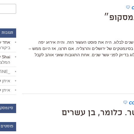
נמסקופ״
תגובות 
אחד
ע
שנים לבלוג. היה את פוסט העשור הזה. והיה אירוע יפה
ביקור
בסינמטקים של ירושלים והרצליה. אם תרצו, אז היום ממש –
הבלוג בדיוק לפני עשר שנים. אחת התגובות שאני אוהב לקבל
Shai
ע
המלצו
_LiBERTiNE_
איתן
ע
איתן
ע
סינמסקו
. כלומר, בן עשרים
פוסטים 