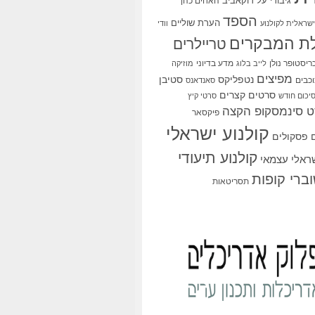
גיבורי על
דוקאביב
האחים כהן
הספד
הערת שוליים
שראלית לקולנוע
וודי
ת המבקרים
טריילרים
ריסטופר נולן
מדע בדיוני
לייב בלוג
מוזיקה
מפיצים
סטיבן
נטפליקס
כבים
סאנדאנס
סרטים קצרים
יכום חודש
סרטי קיץ
 סינמסקופ הקצה
פיקסאר
קולנוע ישראלי
פסקולים
קולנוע תיעודי
שראלי עצמאי
ברי קופות
תסריטאות