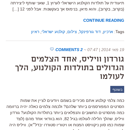
תיעודית על תולדות הקולנוע הישראלי לערוץ 1, שאני שותף ליצירתה
(בקרוב, בקרוב), והוא מיאן, בנימוס אך בעקשנות. אבל לפני 12 […]
CONTINUE READING
Tags:
ארכיון
,
דוד גורפינקל
,
צילום
,
קולנוע ישראלי
,
ראיון
19 מאי 2014 | 07:47
~
2 COMMENTS
גורדון וויליס, אחד הצלמים
הגדולים בתולדות הקולנוע, הלך
לעולמו
בשוטף
כמה צלמי קולנוע אתם מכירים בשמם ויודעים לציין את שמות
הסרטים המפורסמים ביותר שלהם? ולכמה צלמים כאלה יהיה ברזומה
כמה מהסרטים החשובים והנפלאים ביותר בתולדות הקולנוע? גורדון
וויליס, שהלך הלילה לעולמו בגיל 82, הוא בוודאי אחד מהם (לצד
שמות כמו סוון ניקוויסט המנוח או ויטוריו סטוררו יבדל״א). וויליס היה