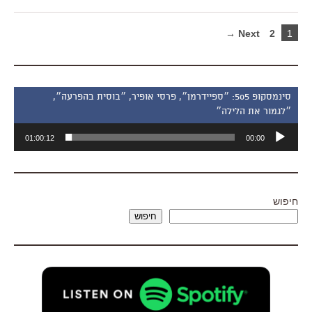
Next →
2
1
סינמסקופ 505: ״ספיידרמן״, פרסי אופיר, ״בוסית בהפרעה״,
״לגמור את הלילה״
נגן
01:00:12
00:00
אודיו
חיפוש
חיפוש