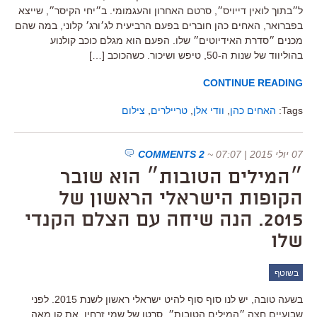
ל״בתוך לואין דייויס״, סרטם האחרון והעגמומי. ב״יחי הקיסר״, שייצא
בפברואר, האחים כהן חוברים בפעם הרביעית לג׳ורג׳ קלוני, במה שהם
מכנים ״סדרת האידיוטים״ שלו. הפעם הוא מגלם כוכב קולנוע
בהוליווד של שנות ה-50, טיפש ושיכור. כשהכוכב […]
CONTINUE READING
Tags:
האחים כהן
,
וודי אלן
,
טריילרים
,
צילום
07 יולי 2015 | 07:07
~
2 COMMENTS
״המילים הטובות״ הוא שובר
הקופות הישראלי הראשון של
2015. הנה שיחה עם הצלם הקנדי
שלו
בשוטף
בשעה טובה, יש לנו סוף סוף להיט ישראלי ראשון לשנת 2015. לפני
שבועיים חצה ״המילים הטובות״, סרטו של שמי זרחין, את קו מאה