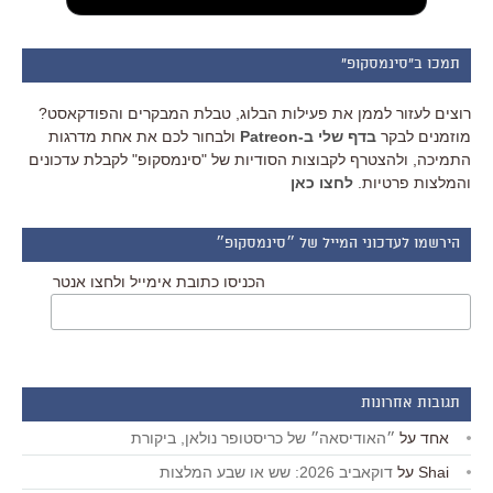
תמכו ב"סינמסקופ"
רוצים לעזור לממן את פעילות הבלוג, טבלת המבקרים והפודקאסט?
מוזמנים לבקר
בדף שלי ב-Patreon
ולבחור לכם את אחת מדרגות
התמיכה, ולהצטרף לקבוצות הסודיות של "סינמסקופ" לקבלת עדכונים
והמלצות פרטיות.
לחצו כאן
הירשמו לעדכוני המייל של ״סינמסקופ״
הכניסו כתובת אימייל ולחצו אנטר
תגובות אחרונות
אחד
על
״האודיסאה״ של כריסטופר נולאן, ביקורת
Shai
על
דוקאביב 2026: שש או שבע המלצות