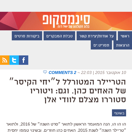
ראשי
על אודות/יצירת קשר
טבלת המבקרים
ביקורות סרטים
הרצאות
תסריט.ים
10 אוקטובר 2015 | 22:03
~
2 COMMENTS
הטריילר המטורלל ל״יחי הקיסר״
של האחים כהן. וגם: ויטוריו
סטוררו מצלם לוודי אלן
בשוטף
הו הו הו, הנה המועמד הראשון לתואר ״סרט השנה״ של 2016, ולתואר
״טריילר השנה״ לשנת 2015. האחים כהן חוזרים, ובשינוי טמפו יחסית