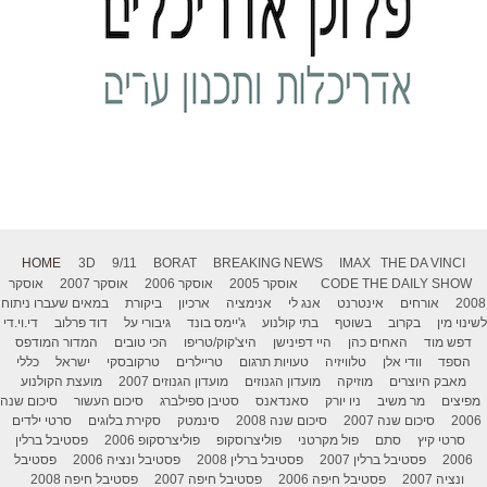
HOME
3D
9/11
BORAT
BREAKING NEWS
IMAX
THE DA VINCI
THE DAILY SHOW
CODE
אוסקר 2005
אוסקר 2006
אוסקר 2007
אוסקר
2008
אורחים
אינטרנט
אנג לי
אנימציה
ארכיון
ביקורת
במאים שעברו ניתוח
לשינוי מין
בקרוב
בשוטף
בתי קולנוע
ג'יימס בונד
גיבורי על
דוד פרלוב
די.וי.די
דפש מוד
האחים כהן
היי דפינישן
היצ'קוק/טריפו
הכי טובים
המדור המודפס
הספד
וודי אלן
טלוויזיה
טעויות תרגום
טריילרים
טרקובסקי
ישראל
כללי
מאבק היוצרים
מוזיקה
מועדון הגנוזים
מועדון הגנוזים 2007
מועצת הקולנוע
מפיצים
מר משיב
ניו יורק
סאנדאנס
סטיבן ספילברג
סיכום העשור
סיכום שנה
2006
סיכום שנה 2007
סיכום שנה 2008
סינמטק
סקירת בלוגים
סרטי ילדים
סרטי קיץ
סתם
פול מקרטני
פוליצרוסקופ
פוליצרסקופ 2006
פסטיבל ברלין
2006
פסטיבל ברלין 2007
פסטיבל ברלין 2008
פסטיבל ונציה 2006
פסטיבל
ונציה 2007
פסטיבל חיפה 2006
פסטיבל חיפה 2007
פסטיבל חיפה 2008