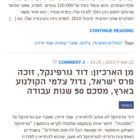
אלף הצופים, והוא עומד כעת על 120,000 צופים. הסרט, שאני מהמר
שרותם זיסמן כהן הולך לזכות עליו בפרס אופיר, הוא אחד משני
הסרטים שהכי אהבתי מיבול 2015. הסרט הזה והגיבורה שלו, גם […]
CONTINUE READING
Tags:
המילים הטובות
,
צילום
,
שוברי קופות
,
שמי זרחין
22 אפריל 2015 | 14:25
~
1 COMMENT
מן הארכיון: דוד גורפינקל, זוכה
פרס ישראל, גדול צלמי הקולנוע
בארץ, מסכם 50 שנות עבודה
בשוטף
דוד גורפינקל לא אוהב להתראיין. שמי זרחין, שעבד עם גורפינקל על
״מסוכנת״, תיאר אותו (בטקסט שתוכלו לקרוא בהמשך) ״גורפינקל,
השתקן והמסוגר, זה שעושה הכל להימנע ממילים״. בשנתיים
האחרונות נדנדתי לגורפינקל לא מעט, שיבוא להתראיין לסדרה