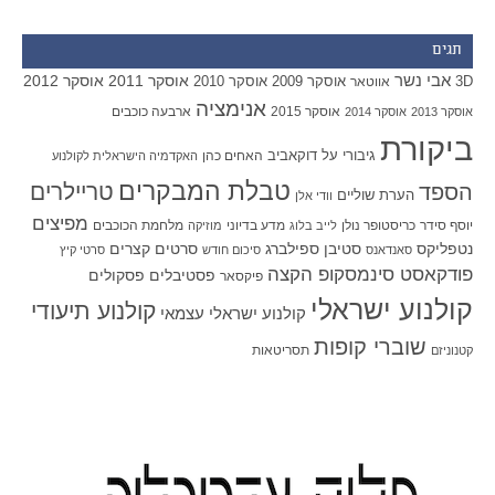
תגים
אבי נשר
אוסקר 2011
אוסקר 2012
אוסקר 2009
אוסקר 2010
3D
אווטאר
אנימציה
אוסקר 2015
ארבעה כוכבים
אוסקר 2013
אוסקר 2014
ביקורת
גיבורי על
דוקאביב
האחים כהן
האקדמיה הישראלית לקולנוע
טבלת המבקרים
טריילרים
הספד
הערת שוליים
וודי אלן
מפיצים
יוסף סידר
כריסטופר נולן
מדע בדיוני
מלחמת הכוכבים
לייב בלוג
מוזיקה
סטיבן ספילברג
סרטים קצרים
נטפליקס
סאנדאנס
סיכום חודש
סרטי קיץ
פודקאסט סינמסקופ הקצה
פסטיבלים
פסקולים
פיקסאר
קולנוע ישראלי
קולנוע תיעודי
קולנוע ישראלי עצמאי
שוברי קופות
תסריטאות
קטנוניזם