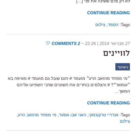
לא רק צלם ששינה את פני […]
CONTINUE READING
Tags:
הספד
,
צילום
27 פברואר 2014 | 22:26
~
2 COMMENTS
לוויינים
בשוטף
״מי מפחד מהזאב הרע״ מועמד # תום שובל גם מועמד # מאיפה בא
״עומאר״? # והצלמים בוחרים את השוטים שהכי השפיעו עליהם
המשך…
CONTINUE READING
Tags:
אנדריי טרקובסקי
,
האני אבו אסעד
,
מי מפחד מהזאב הרע
,
צילום