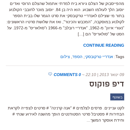
מהפייסבוק של הצלם גיורא ביח למדתי אתמול שהצלם הרוסי ואדים
יוסוב הלך לעולמו השבוע. הוא היה בן 84. יוסוב מוכר לחובבי הקולנוע
בתור מי שצילם לאנדריי טרקובסקי את סרט הגמר שלו בבית הספר
לקולנוע במוסקבה, "המכבש והכינור", ואז את שלושת סרטיו הראשונים:
"נעורי איוון" מ-1962, "אנדריי רובלב" מ-1966 ו"סולאריס" מ-1972. על
הסט של "סולאריס" הם […]
CONTINUE READING
Tags:
אנדריי טרקובסקי
,
הספד
,
צילום
09 ינואר 2013 | 22:10
~
0 COMMENTS
דיפ פוקוס
בשוטף
לקט עניינים. פרסים לצלמים # "אנה קרנינה" # סרטים לצפייה לקראת
הבחירות # פסטיבל סרטי הסטודנטים הופך מהשנה לאירוע שנתי #
וחידת אוסקר המשך…