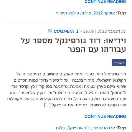
CONTINUE READING
Tags:
אוסקר 2012
,
צילום
,
קולנוע תיעודי
27 דצמבר 2012 | 16:05
~
1 COMMENT
וידיאו: דוד גורפינקל מספר על
עבודתו עם הפנר
בשוטף
דוד גורפינקל הוא, בעיניי, אחד האנשים החשובים בהיסטוריה של
הקולנוע הישראלי. מ"חור בלבנה" ועד ל"סיפור גדול" כמות הסרטים
שהוא צילם בארץ עצומה ומגוונת: מ"חגיגה בסנוקר" ו"כץ וקרסו" ועד
ל"חמסין" ו"זעם ותהילה"; מ"עיניים גדולות" עד "הקיץ של אביה". הוא
עבד כמעט עם כולם, ראה הכל, כל תולדות הקולנוע הישראלי מקופלות
עברו מבעד לעדשותיו. ראיינתי את גורפינקל […]
CONTINUE READING
Tags:
אברהם הפנר
,
דוד גורפינקל
,
צילום