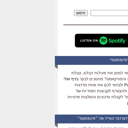
להגביר
או
חיפוש
להנמיך
עוצמת
שמע.
סינמסקופ"
ור לממן את פעילות הבלוג, טבלת
והפודקאסט? מוזמנים לבקר
בדף שלי
ולבחור לכם את אחת מדרגות
ולהצטרף לקבוצות הסודיות של
" לקבלת עדכונים והמלצות פרטיות.
לעדכוני המייל של ״סינמסקופ״