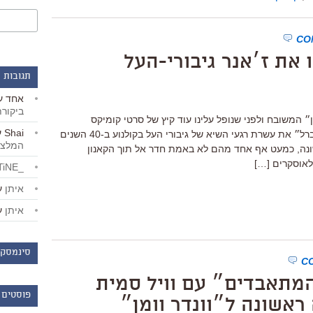
את ז׳אנר גיבורי-העל
תגובות 
אחד
ע
ביקור
אן״ המשובח ולפני שנופל עלינו עוד קיץ של סרטי קומיקס
Shai
ע
וגיבורי-על, סיכמתי עבור כתב העת ״ליברל״ את עשרת רגעי השיא של גיבורי העל בקולנוע ב-40 השנים
המלצו
משונה, כמעט אף אחד מהם לא באמת חדר אל תוך הקאנון
 לאוסקרים […]
_LiBERTiNE_
איתן
ע
איתן
ע
סינמסקו
המתאבדים״ עם וויל סמית
פוסטים 
ראשונה ל״וונדר וומן״