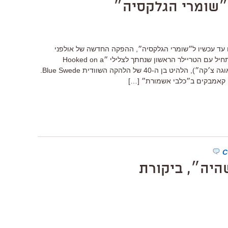
שומרי הגלקסיה״
צו עד עכשיו ל״שומרי הגלקסיה״, ההפקה החדשה של אולפני
מארוול ודיסני, היו פשוט נוראיים. זה התחיל עם הטריילר הראשון שנחתך לצלילי ״Hooked on a
Feeling״ (או שיר ה״אוגה צ׳קה אוגה אוגה צ׳קה״), הלהיט בן ה-40 של הלהקה השוודית Blue Swede.
 קאמבקים ב״כלבי אשמורת״ […]
היה״, ביקורת