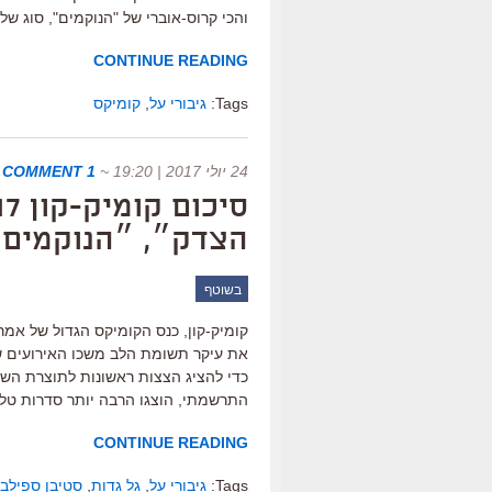
והכי קרוס-אוברי של "הנוקמים", סוג של
CONTINUE READING
Tags:
גיבורי על
,
קומיקס
24 יולי 2017 | 19:20
~
1 COMMENT
הצדק״, ״הנוקמים״
בשוטף
קומיק-קון, כנס הקומיקס הגדול של אמרי
את עיקר תשומת הלב משכו האירועים שא
כדי להציג הצצות ראשונות לתוצרת השנ
התרשמתי, הוצגו הרבה יותר סדרות טלו
CONTINUE READING
Tags:
גיבורי על
,
גל גדות
,
סטיבן ספילבר