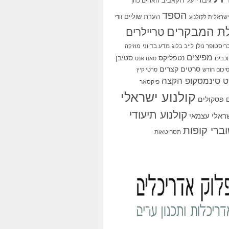
גיבורי על
דוקאביב
האחים כהן
הספד
הערת שוליים
שראלית לקולנוע
וודי
ת המבקרים
טריילרים
ריסטופר נולן
מדע בדיוני
לייב בלוג
מוזיקה
מפיצים
סטיבן
נטפליקס
כבים
סאנדאנס
סרטים קצרים
יכום חודש
סרטי קיץ
 סינמסקופ הקצה
פיקסאר
קולנוע ישראלי
פסקולים
קולנוע תיעודי
שראלי עצמאי
ברי קופות
תסריטאות