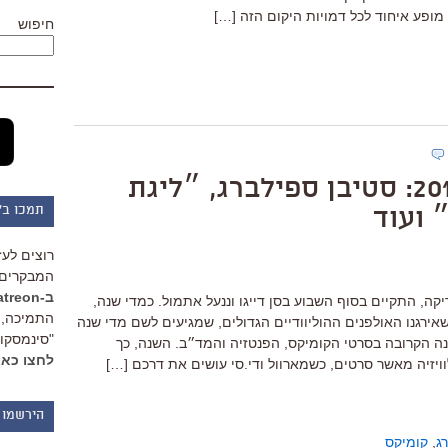
 מופע איחוד לכל דמויות היקום הזה […]
חיפוש
סיכום קומיק-קון 2017: סטיבן ספילברג, ״ליגת
תמכו ב"
 ועוד
רוצים לעז
המבקרים 
ב-Patreon
קה, התקיים בסוף השבוע בסן דייגו וננעל אתמול. כמדי שנה,
התמיכה, 
ירגנו האולפנים ההוליוודיים הגדולים, שמגיעים לשם מדי שנה
"סינמסקופ
ה הקרובה בסרטי הקומיקס, הפנטזיה והמד״ב. השנה, כך
לחצו כאן
ויזיה מאשר סרטים, כשמארוול ודי.סי עושים את דרכם […]
הירשמו 
ג
,
קומיקס