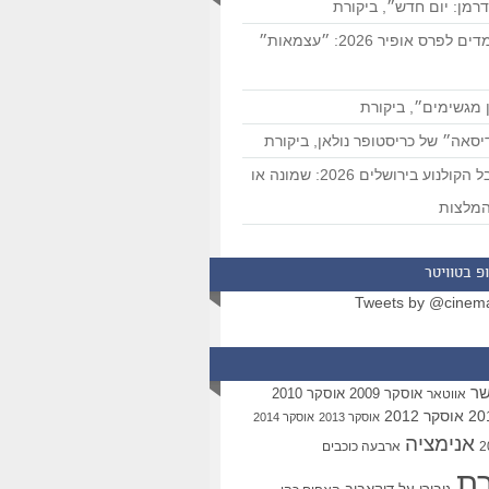
רמן: יום חדש״, ביקורת
המועמדים לפרס אופיר 2026: ״עצמאות״
 מגשימים״, ביקורת
סאה״ של כריסטופר נולאן, ביקורת
פסטיבל הקולנוע בירושלים 2026: שמונה או
מלצות
פ בטוויטר
Tweets by @cinem
שר
אוסקר 2009
אוסקר 2010
אווטאר
אוסקר 2012
אוסקר 2013
אוסקר 2014
אנימציה
ארבעה כוכבים
רת