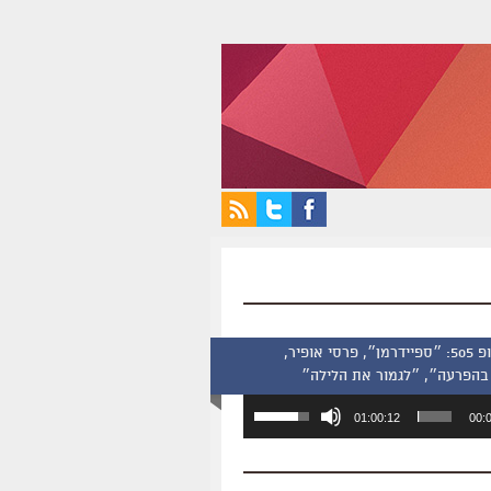
סינמסקופ 505: ״ספיידרמן״, פרסי אופיר,
בהפרעה״, ״לגמור את הלילה״
השתמש
01:00:12
00:
במקש
למעלה/למטה
כדי