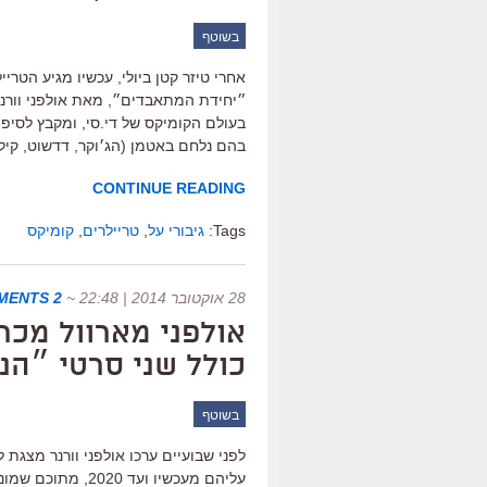
בשוטף
אחרי טיזר קטן ביולי, עכשיו מגיע הטר
״יחידת המתאבדים״, מאת אולפני וורנר 
בעולם הקומיקס של די.סי, ומקבץ לסיפו
בהם נלחם באטמן (הג׳וקר, דדשוט, קיל
CONTINUE READING
Tags:
גיבורי על
,
טריילרים
,
קומיקס
28 אוקטובר 2014 | 22:48
~
2 COMMENTS
אולפני מארוול מכר
כולל שני סרטי ״הנ
בשוטף
עליהם מעכשיו ועד 