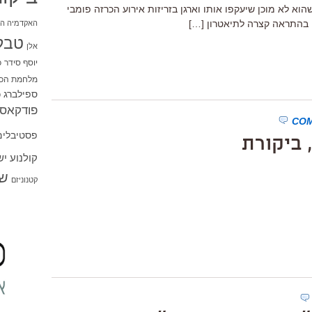
 שהוא לא מוכן שיעקפו אותו וארגן בזריזות אירוע הכרזה פומבי
נו בהתראה קצרה לתיאטרון […]
האקדמיה הי
טבל
אלן
יוסף סידר
כ
מלחמת הכו
ספילברג
ס
פודקאסט
פסטיבלים
 ביקורת
קולנוע י
שו
קטנוניזם