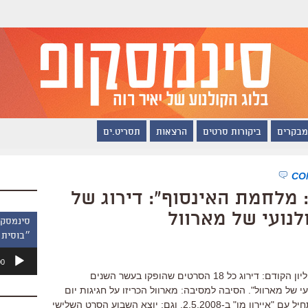
מבקרים
ביקורות סרטים
הרצאות
תסריט.ים
 מלחמת האינסוף": דירוג של
לנועי של מארוול
״בוסית 
נגן
00
אודיו
הנה פרויקט חמוד שעשינו ב"בלייזר" בגיליון הקודם: דירוג כל 18 הסרטים שהופקו בעשר השנים
 של מארוול". הסיבה למסיבה: מארוול הכריזו על חגיגות יום
הולדת עשר להשקת הפרויקט הזה שהתחיל עם "איירון מן" ב-2.5.2008. וגם: יוצא השבוע הסרט השלישי