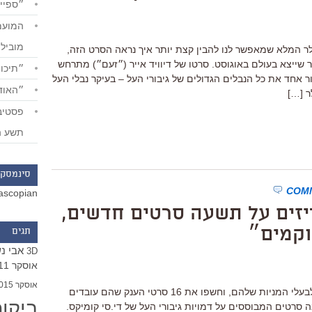
״ספייד
מוביל
יילר המלא שמאפשר לנו להבין קצת יותר איך נראה הסרט הזה,
שייצא בעולם באוגוסט. סרטו של דיוויד אייר (״זעם״) מתרחש
״תיכון
ר אחד את כל הנבלים הגדולים של גיבורי העל – בעיקר נבלי העל
״האודי
ר […]
תשע ה
סינמסקו
ascopian
יזים על תשעה סרטים חדשים,
וקמים״
תגים
אבי נ
3D
אוסקר 2011
אוסקר 2015
לפני שבועיים ערכו אולפני וורנר מצגת לבעלי המניות שלהם, וחשפו את 16 סרטי הענק שהם עובדים
ביקו
2020, מתוכם שמונה סרטים המבוססים על דמויות גיבורי העל של די.סי קומיקס.