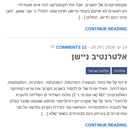
מקומוניקטים של יחצנים. אבל את הקומוניקט הזה איש מעמיתיי
העיתונאים לא פרסם בקופי-פייסט תחת שמו. למה? כי אבי שושן, יחצן
וורנר הום וידיאו, החליט […]
CONTINUE READING
14 יוני 2008 | 20:20
~
13 COMMENTS
אלטרנטיב ניישן
טלוויזיה
קולנוע ישראלי
זרזיף קל של נחת: הבשורה המדכאת, המכעיסה, המרגיזה, המקוממת,
המרתיחה, האידיוטית של יס להסיר בשבוע הקרוב את ערוץ המוזיקה
האלטרנטיבי M2 (או אם.טי.וי 2) מלוח השידורים הצליחה להוציא
מ"העיר" גרגר קל של אקטיביזם ז'ורנליסטי מהסוג שנגמה שכבר נעלם
של לטובת התחכמויות. המחאה נגד הורדת הערוץ נפרשה על פני
עמוים רבים בעיתון והם מבטיחים בשער שלא […]
CONTINUE READING