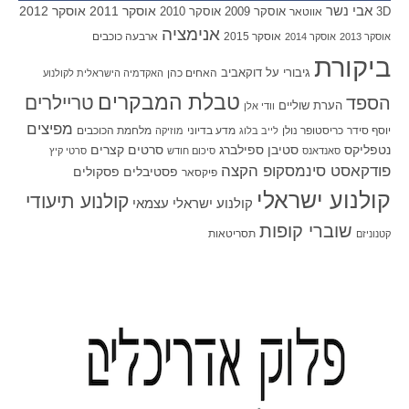
אבי נשר
אוסקר 2011
אוסקר 2012
אוסקר 2009
אוסקר 2010
3D
אווטאר
אנימציה
אוסקר 2015
ארבעה כוכבים
אוסקר 2013
אוסקר 2014
ביקורת
גיבורי על
דוקאביב
האחים כהן
האקדמיה הישראלית לקולנוע
טבלת המבקרים
טריילרים
הספד
הערת שוליים
וודי אלן
מפיצים
יוסף סידר
כריסטופר נולן
מדע בדיוני
מלחמת הכוכבים
לייב בלוג
מוזיקה
סטיבן ספילברג
סרטים קצרים
נטפליקס
סאנדאנס
סיכום חודש
סרטי קיץ
פודקאסט סינמסקופ הקצה
פסטיבלים
פסקולים
פיקסאר
קולנוע ישראלי
קולנוע תיעודי
קולנוע ישראלי עצמאי
שוברי קופות
תסריטאות
קטנוניזם