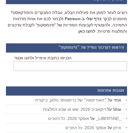
רוצים לעזור לממן את פעילות הבלוג, טבלת המבקרים והפודקאסט?
מוזמנים לבקר
בדף שלי ב-Patreon
ולבחור לכם את אחת מדרגות
התמיכה, ולהצטרף לקבוצות הסודיות של "סינמסקופ" לקבלת עדכונים
והמלצות פרטיות.
לחצו כאן
הירשמו לעדכוני המייל של ״סינמסקופ״
הכניסו כתובת אימייל ולחצו אנטר
תגובות אחרונות
אחד
על
״האודיסאה״ של כריסטופר נולאן, ביקורת
Shai
על
דוקאביב 2026: שש או שבע המלצות
_LiBERTiNE_
על
אוסקר 2026: כל הזוכים
איתן
על
אוסקר 2026: כל הזוכים