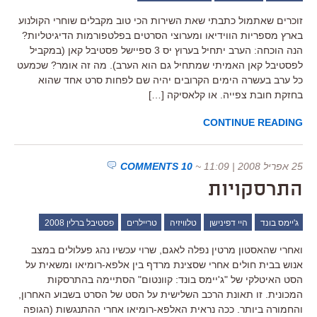
זוכרים שאתמול כתבתי שאת השירות הכי טוב מקבלים שוחרי הקולנוע
בארץ מספריות הווידיאו ומערוצי הסרטים בפלטפורמות הדיגיטליות?
הנה הוכחה: הערב יתחיל בערוץ יס 3 ספיישל פסטיבל קאן (במקביל
לפסטיבל קאן האמיתי שמתחיל גם הוא הערב). מה זה אומר? שכמעט
כל ערב בעשרה הימים הקרובים יהיה שם לפחות סרט אחד שהוא
בחזקת חובת צפייה. או קלאסיקה […]
CONTINUE READING
25 אפריל 2008 | 11:09
~
10 COMMENTS
התרסקויות
ג'יימס בונד
היי דפינישן
טלוויזיה
טריילרים
פסטיבל ברלין 2008
ואחרי שהאסטון מרטין נפלה לאגם, שרוי עכשיו נהג פעלולים במצב
אנוש בבית חולים אחרי שסצינת מרדף בין אלפא-רומיאו ומשאית על
הסט האיטלקי של "ג'יימס בונד: קוונטום" הסתיימה בהתרסקות
המכונית. זו תאונת הרכב השלישית על הסט של הסרט בשבוע האחרון,
והחמורה ביותר. ככה נראית האלפא-רומיאו אחרי ההתנגשות (הגופה