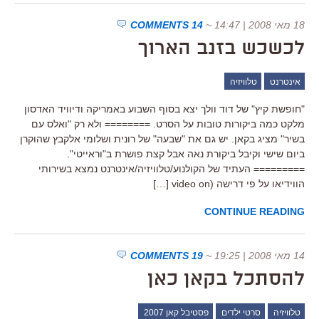
18 מאי 2008 | 14:47
~
14 COMMENTS
לכשכש בזנב הארוך
אינטרנט
טלוויזיה
"חופשת קיץ" של דוד וולך יצא בסוף השבוע באמריקה ודיוויד האדסון
מלקט כמה ביקורות טובות על הסרט. ======== ולא רק "ואלס עם
בשיר" מציג בקאן. יש גם את "שבעה" של רונית ושלומי אלקבץ שהוקרן
ביום שישי וקיבל ביקורת נאה אבל קצת פושרת ב"וראייטי".
========= העתיד של הקולנוע/טלוויזיה/אינטרנט נמצא בשירותי
הווידיאו על פי דרישה (video on […]
CONTINUE READING
14 מאי 2008 | 19:25
~
19 COMMENTS
להסתכל בקאן כאן
טלוויזיה
סרטי ילדים
פסטיבל קאן 2007