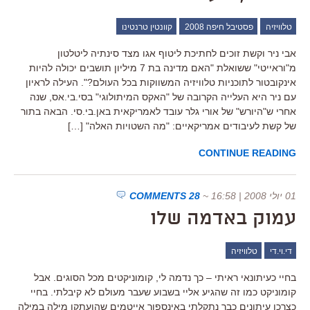
טלוויזיה
פסטיבל חיפה 2008
קוונטין טרנטינו
אבי ניר וקשת זוכים לחתיכת ליטוף אגו מצד סינתיה ליטלטון
מ"וראייטי" ששואלת "האם מדינה בת 7 מיליון תושבים יכולה להיות
אינקובטור לתוכניות טלוויזיה המשווקות בכל העולם?". העילה לראיון
עם ניר היא העלייה הקרובה של "האקס המיתולוגי" בסי.בי.אס, שנה
אחרי ש"היורש" של אורי גלר עובד לאמריקאית באן.בי.סי. הבאה בתור
של קשת לעיבודים אמריקאיים: "מה השטויות האלה" […]
CONTINUE READING
01 יולי 2008 | 16:58
~
28 COMMENTS
עמוק באדמה שלו
די.וי.די
טלוויזיה
בחיי כעיתונאי ראיתי – כך נדמה לי, קומוניקטים מכל הסוגים. אבל
קומוניקט כמו זה שהגיע אליי בשבוע שעבר מעולם לא קיבלתי. בחיי
כצרכן עיתונים כבר נתקלתי באינספור אייטמים שהועתקו מילה במילה