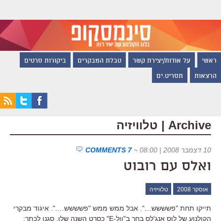
ראשי
על אודות/יצירת קשר
טבלת המבקרים
ביקורות סרטים
הרצאות
תסריט.ים
Archive | טלוויזיה
10 דצמבר 2008 | 08:00
~
7 COMMENTS
ואלס עם רובוט
אוסקר 2008
טלוויזיה
תייקו תחת "פשששש…". אבל ממש ממש "פשששש….". איגוד מבקרי
הקולנוע של לוס אנג'לס בחר ב"וול-E" כסרט השנה שלו. סגנו לכתר: