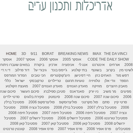
HOME
3D
9/11
BORAT
BREAKING NEWS
IMAX
THE DA VINCI
THE DAILY SHOW
CODE
אוסקר 2005
אוסקר 2006
אוסקר 2007
אוסקר
2008
אורחים
אינטרנט
אנג לי
אנימציה
ארכיון
ביקורת
במאים שעברו ניתוח
לשינוי מין
בקרוב
בשוטף
בתי קולנוע
ג'יימס בונד
גיבורי על
דוד פרלוב
די.וי.די
דפש מוד
האחים כהן
היי דפינישן
היצ'קוק/טריפו
הכי טובים
המדור המודפס
הספד
וודי אלן
טלוויזיה
טעויות תרגום
טריילרים
טרקובסקי
ישראל
כללי
מאבק היוצרים
מוזיקה
מועדון הגנוזים
מועדון הגנוזים 2007
מועצת הקולנוע
מפיצים
מר משיב
ניו יורק
סאנדאנס
סטיבן ספילברג
סיכום העשור
סיכום שנה
2006
סיכום שנה 2007
סיכום שנה 2008
סינמטק
סקירת בלוגים
סרטי ילדים
סרטי קיץ
סתם
פול מקרטני
פוליצרוסקופ
פוליצרסקופ 2006
פסטיבל ברלין
2006
פסטיבל ברלין 2007
פסטיבל ברלין 2008
פסטיבל ונציה 2006
פסטיבל
ונציה 2007
פסטיבל חיפה 2006
פסטיבל חיפה 2007
פסטיבל חיפה 2008
פסטיבל טורונטו 2006
פסטיבל ירושלים 2006
פסטיבל ירושלים 2007
פסטיבל
ירושלים 2008
פסטיבל קאן 2006
פסטיבל קאן 2007
פסטיבל קאן 2008
פסטיבלים
פרס אופיר 2006
פרס אופיר 2007
פרס אופיר 2008
קוונטין טרנטינו