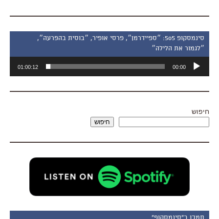
סינמסקופ 505: ״ספיידרמן״, פרסי אופיר, ״בוסית בהפרעה״,
״לגמור את הלילה״
נגן
01:00:12
00:00
אודיו
חיפוש
חיפוש
תמכו ב"סינמסקופ"