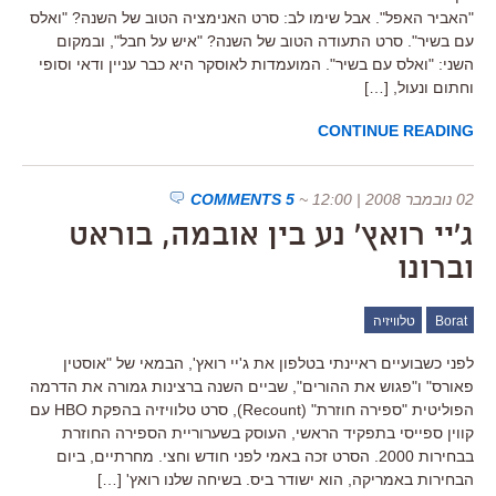
"האביר האפל". אבל שימו לב: סרט האנימציה הטוב של השנה? "ואלס
עם בשיר". סרט התעודה הטוב של השנה? "איש על חבל", ובמקום
השני: "ואלס עם בשיר". המועמדות לאוסקר היא כבר עניין ודאי וסופי
וחתום ונעול, […]
CONTINUE READING
02 נובמבר 2008 | 12:00
~
5 COMMENTS
ג'יי רואץ' נע בין אובמה, בוראט
וברונו
Borat
טלוויזיה
לפני כשבועיים ראיינתי בטלפון את ג'יי רואץ', הבמאי של "אוסטין
פאורס" ו"פגוש את ההורים", שביים השנה ברצינות גמורה את הדרמה
הפוליטית "ספירה חוזרת" (Recount), סרט טלוויזיה בהפקת HBO עם
קווין ספייסי בתפקיד הראשי, העוסק בשערוריית הספירה החוזרת
בבחירות 2000. הסרט זכה באמי לפני חודש וחצי. מחרתיים, ביום
הבחירות באמריקה, הוא ישודר ביס. בשיחה שלנו רואץ' […]