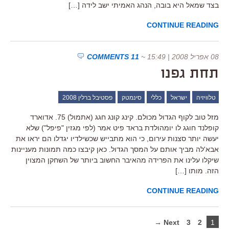
בצד שמאל היא בובה, הנהג האמיתי ישב לידה […]
CONTINUE READING
08 אפריל 2008 | 15:49
~
11 COMMENTS
תחת גפנו
טלוויזיה
ישראל
כללי
סינמטק
פסטיבל ברלין 2008
מזל טוב לקוף הגדול מכולם. קינג קונג חגג (אתמול) 75. אדוארד
קופלנד חוגג לו יומהולדת בראד פיט אמר (לפי מגזין "פיפל") שלא
יעשה יותר סצנות עירום, כי הוא מתבייש שכשילדיו יגדלו הם יראו את
אבא'לה מביך אותם על המסך הגדול. כאן קיבצו כמה תמונות מעניינות
שיקלו עלינו את הפרידה מהאיבר החשוב ביותר של השחקן המצוין
הזה. מותו […]
CONTINUE READING
Next →
3
2
1