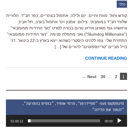
כללי
קודש וחול. מוות וחיים. יום ולילה. אתמול בצהריים, כפר חב"ד. הלוויית
שלוחי חב"ד במומבאי. צילום: אמנון וינר אתמול בערב, תל אביב.
איזושהו גוף מארגן אירוע טרום בכורה לסרט "נער החידות ממומבאי"
("Slumdog Millionaire") ואני מתפלח פנימה. "נער החידות ממומבאי"
התחזית שלי: צפו ללהיט היסטרי כשהוא ייצא בארץ ב-22 בינואר. דני
בויל מביים "טריינספוטינג" להורים של […]
CONTINUE READING
Next →
30
…
2
1
סינמסקופ 505: ״ספיידרמן״, פרסי אופיר, ״בוסית בהפרעה״,
״לגמור את הלילה״
נגן
01:00:12
00:00
אודיו