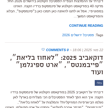
דיברתי על ההמלצות הצפייה לפסטיבל הקולנוע בירושלים 2026 החל
מדקה 40 בפודקאסט הקולנוע של סינמסקופ ברדיו הקצה. האזינו
בספוטיפיי, אפל או לחצו להאזנה כאן תמכו כאן ב״סינמסקופ״, הבלוג
והפודקאסט המשך…
CONTINUE READING
Tags:
פסטיבל ירושלים 2026
22 מאי 2025 | 18:06
~
0 COMMENTS
דוקאביב 2025: ״לאחוז בליאת״,
״פייבמנטס״, ״ארט ספיגלמן״
ועוד
כללי
דיברתי על דוקאביב 2025 בפודקאסט הקולנוע של סינמסקופ ברדיו
הקצה: איך הוא הפך לאחד הפסטיבלים הכי מצליחים בארץ? לאן
נעלמו הביוגרפיות המוזיקליות? והמלצות על ״לאחוז בליאת״,
״פייבמנטס״, ״מכתב אהבה לקולנוע״ והסרט על ארט ספיגלמן. האזינו