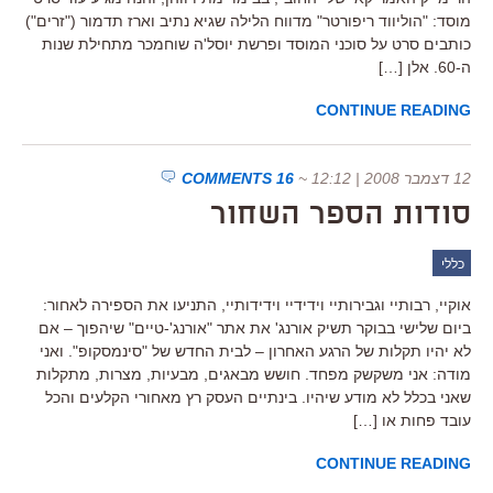
מוסד: "הוליווד ריפורטר" מדווח הלילה שגיא נתיב וארז תדמור ("זרים")
כותבים סרט על סוכני המוסד ופרשת יוסל'ה שוחמכר מתחילת שנות
ה-60. אלן […]
CONTINUE READING
12 דצמבר 2008 | 12:12
~
16 COMMENTS
סודות הספר השחור
כללי
אוקיי, רבותיי וגבירותיי וידידיי וידידותיי, התניעו את הספירה לאחור:
ביום שלישי בבוקר תשיק אורנג' את אתר "אורנג'-טיים" שיהפוך – אם
לא יהיו תקלות של הרגע האחרון – לבית החדש של "סינמסקופ". ואני
מודה: אני משקשק מפחד. חושש מבאגים, מבעיות, מצרות, מתקלות
שאני בכלל לא מודע שיהיו. בינתיים העסק רץ מאחורי הקלעים והכל
עובד פחות או […]
CONTINUE READING