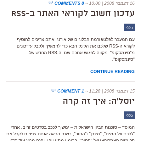
16 דצמבר 2008 | 10:00
~
8 COMMENTS
עדכון חשוב לקוראי האתר ב-RSS
כללי
עם המעבר לפלטפורמת הבלוגים של אורנג' אתם צריכים להוסיף
לקורא ה-RSS שלכם את הלינק הבא כדי להמשיך ולקבל עידכונים
מ"סינמסקופ". מקווה לפגוש אתכם שם: ה-RSS החדש של
"סינמסקופ".
CONTINUE READING
15 דצמבר 2008 | 11:28
~
1 COMMENT
יוסל'ה: איך זה קרה
כללי
המוסד – סוכנות הביון הישראלית – ימשיך לככב בסרטים זרים. אחרי
"ללכת על המים", "מינכן" ו"החוב", בשנה הבאה אנחנו צפויים לקבל את
הרימייק האמריקאי של "החוב", בבימוי מתיו ווהן, והנה מגיע עוד סרט