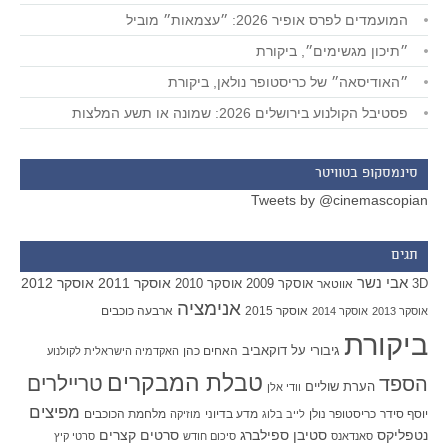
המועמדים לפרס אופיר 2026: ״עצמאות״ מוביל
״תיכון מגשימים״, ביקורת
״האודיסאה״ של כריסטופר נולאן, ביקורת
פסטיבל הקולנוע בירושלים 2026: שמונה או תשע המלצות
סינמסקופ בטוויטר
Tweets by @cinemascopian
תגים
אבי נשר
אוסקר 2011
אוסקר 2012
אוסקר 2009
אוסקר 2010
3D
אווטאר
אנימציה
אוסקר 2015
ארבעה כוכבים
אוסקר 2013
אוסקר 2014
ביקורת
גיבורי על
דוקאביב
האחים כהן
האקדמיה הישראלית לקולנוע
טבלת המבקרים
טריילרים
הספד
הערת שוליים
וודי אלן
מפיצים
יוסף סידר
כריסטופר נולן
מדע בדיוני
מלחמת הכוכבים
לייב בלוג
מוזיקה
סטיבן ספילברג
סרטים קצרים
נטפליקס
סאנדאנס
סיכום חודש
סרטי קיץ