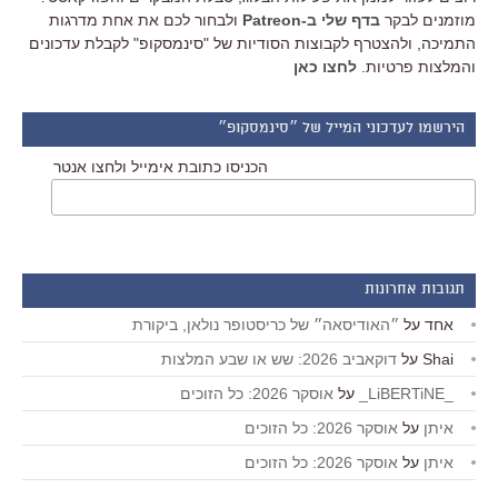
מוזמנים לבקר
בדף שלי ב-Patreon
ולבחור לכם את אחת מדרגות
התמיכה, ולהצטרף לקבוצות הסודיות של "סינמסקופ" לקבלת עדכונים
והמלצות פרטיות.
לחצו כאן
הירשמו לעדכוני המייל של ״סינמסקופ״
הכניסו כתובת אימייל ולחצו אנטר
תגובות אחרונות
אחד
על
״האודיסאה״ של כריסטופר נולאן, ביקורת
Shai
על
דוקאביב 2026: שש או שבע המלצות
_LiBERTiNE_
על
אוסקר 2026: כל הזוכים
איתן
על
אוסקר 2026: כל הזוכים
איתן
על
אוסקר 2026: כל הזוכים