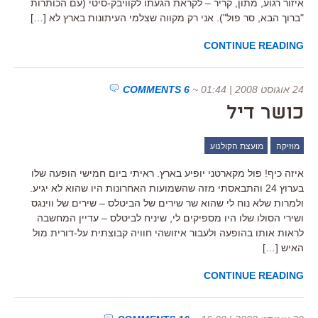
איזור רגוע, מתון, קריר – לקראת הגעתו לקוויבק-סיטי (עם הכותרות
"ברוך הבא, סר פול"). אני רק מקווה שצלמי העיתונות בארץ לא […]
CONTINUE READING
24 אוגוסט 2008 | 01:44
~
6 COMMENTS
כושר דיל
מוזיקה
מועצת הקולנוע
איזה כיף! פול מקארטני יופיע בארץ. ראיתי ביום חמישי הופעה שלו
בערוץ 24 והתבאסתי מזה שהשמועות האחרונות היו שהוא לא יגיע.
ולמרות שלא נוח לי שהוא שר שירים של הביטלס – שירים של ווינגס
ושירי הסולו שלו היו מספיקים לי, שיניח לביטלס – עדיין המחשבה
לראות אותו בהופעה ולעבור איזושהי חוויה קבוצתית על-דורית מול
האיש […]
CONTINUE READING