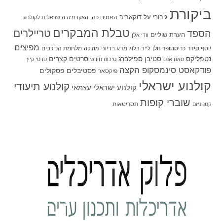
ביקורת
גיבורי על
דוקאביב
האחים כהן
האקדמיה הישראלית לקולנוע
טבלת המבקרים
טריילרים
הספד
הערת שוליים
וודי אלן
מפיצים
יוסף סידר
כריסטופר נולן
מדע בדיוני
מלחמת הכוכבים
לייב בלוג
מוזיקה
סטיבן ספילברג
סרטים קצרים
נטפליקס
סאנדאנס
סיכום חודש
סרטי קיץ
פודקאסט סינמסקופ הקצה
פסטיבלים
פסקולים
פיקסאר
קולנוע ישראלי
קולנוע תיעודי
קולנוע ישראלי עצמאי
שוברי קופות
תסריטאות
קטנוניזם