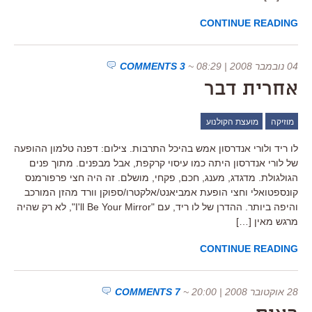
CONTINUE READING
04 נובמבר 2008 | 08:29
~
3 COMMENTS
אחרית דבר
מוזיקה
מועצת הקולנוע
לו ריד ולורי אנדרסון אמש בהיכל התרבות. צילום: דפנה טלמון ההופעה
של לורי אנדרסון היתה כמו עיסוי קרקפת, אבל מבפנים. מתוך פנים
הגולגולת. מדגדג, מענג, חכם, פקחי, מושלם. זה היה חצי פרפורמנס
קונספטואלי וחצי הופעת אמביאנט/אלקטרו/ספוקן וורד מהזן המורכב
והיפה ביותר. ההדרן של לו ריד, עם "I'll Be Your Mirror", לא רק שהיה
מרגש מאין […]
CONTINUE READING
28 אוקטובר 2008 | 20:00
~
7 COMMENTS