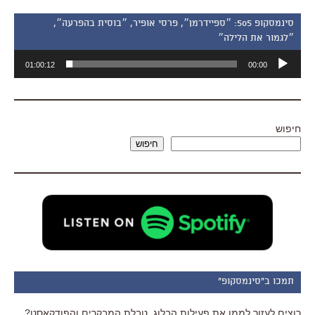
סינמסקופ 505: ״ספיידרמן״, פרסי אופיר, ״בוסית בהפרעה״,
״לגמור את הלילה״
נגן
01:00:12
00:00
אודיו
חיפוש
חיפוש
תמכו ב"סינמסקופ"
רוצים לעזור לממן את פעילות הבלוג, טבלת המבקרים והפודקאסט?