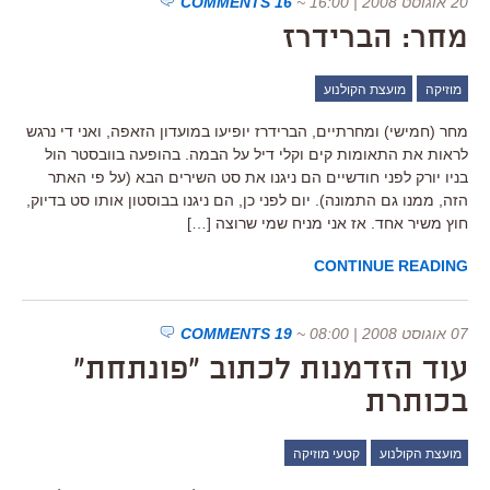
20 אוגוסט 2008 | 16:00
~
16 COMMENTS
מחר: הברידרז
מוזיקה
מועצת הקולנוע
מחר (חמישי) ומחרתיים, הברידרז יופיעו במועדון הזאפה, ואני די נרגש
לראות את התאומות קים וקלי דיל על הבמה. בהופעה בוובסטר הול
בניו יורק לפני חודשיים הם ניגנו את סט השירים הבא (על פי האתר
הזה, ממנו גם התמונה). יום לפני כן, הם ניגנו בבוסטון אותו סט בדיוק,
חוץ משיר אחד. אז אני מניח שמי שרוצה […]
CONTINUE READING
07 אוגוסט 2008 | 08:00
~
19 COMMENTS
עוד הזדמנות לכתוב "פונתחת"
בכותרת
מועצת הקולנוע
קטעי מוזיקה