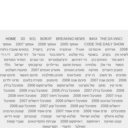
HOME
3D
9/11
BORAT
BREAKING NEWS
IMAX
THE DA VINCI
THE DAILY SHOW
CODE
אוסקר 2005
אוסקר 2006
אוסקר 2007
אוסקר
2008
אורחים
אינטרנט
אנג לי
אנימציה
ארכיון
ביקורת
במאים שעברו ניתוח
לשינוי מין
בקרוב
בשוטף
בתי קולנוע
ג'יימס בונד
גיבורי על
דוד פרלוב
די.וי.די
דפש מוד
האחים כהן
היי דפינישן
היצ'קוק/טריפו
הכי טובים
המדור המודפס
הספד
וודי אלן
טלוויזיה
טעויות תרגום
טריילרים
טרקובסקי
ישראל
כללי
מאבק היוצרים
מוזיקה
מועדון הגנוזים
מועדון הגנוזים 2007
מועצת הקולנוע
מפיצים
מר משיב
ניו יורק
סאנדאנס
סטיבן ספילברג
סיכום העשור
סיכום שנה
2006
סיכום שנה 2007
סיכום שנה 2008
סינמטק
סקירת בלוגים
סרטי ילדים
סרטי קיץ
סתם
פול מקרטני
פוליצרוסקופ
פוליצרסקופ 2006
פסטיבל ברלין
2006
פסטיבל ברלין 2007
פסטיבל ברלין 2008
פסטיבל ונציה 2006
פסטיבל
ונציה 2007
פסטיבל חיפה 2006
פסטיבל חיפה 2007
פסטיבל חיפה 2008
פסטיבל טורונטו 2006
פסטיבל ירושלים 2006
פסטיבל ירושלים 2007
פסטיבל
ירושלים 2008
פסטיבל קאן 2006
פסטיבל קאן 2007
פסטיבל קאן 2008
פסטיבלים
פרס אופיר 2006
פרס אופיר 2007
פרס אופיר 2008
קוונטין טרנטינו
קולנוע איטלקי
קולנוע ישראלי
קולנוע קוריאני
קטמנדו
קטנוניזם
קטעי וידיאו
קטעי מוזיקה
ראזיסקופ
ראזיסקופ 2006
שביתת התסריטאים
שוברי קופות
תאילנד
תיעודי
תסריטאות