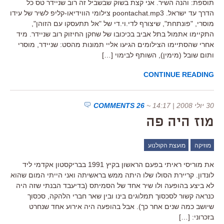
תוספת: והנה השיר. אני קצת בשוק שבשביל זה רוב שניידר טס כל
הדרך עד ישראל. poontachat.mp3 צילומי הווידיאו-קליפ לשיר של עידו
מוסרי, "פונתחת", שיצורף לדי.וי.די של "אל תתעסקו עם הזוהן",
התקיימו אתמול בתל אביב בכיכובו של שחקן החיזוק רוב שניידר. מיד
אחרי שהסתיימו הצילומים הגיעו אליי תמונות מהסט: שניידר, מוסרי
ותום שובל (מימין), השותף לבימוי […]
CONTINUE READING
30 יולי 2008 | 14:17
~
26 COMMENTS
מוז היה פה
מוזיקה
מועצת הקולנוע
את מוריסי ראיתי בפעם הראשון בקיץ 1991 בבריקסטון אקדמי ליד
לונדון. קריירת הסולו שלו היתה ממש בראשיתה ואני הייתי המום שהוא
לא ביצע בהופעה ולו שיר אחד של הסמיתס (בדיעבד הבנתי שזה היה
כנראה קשור לסכסוך תמלוגים בינו ובין שאר חברי הלהקה, סכסוך
שיושב כמה שנים אחר כך). אבל בהופעה היה אירוע אחד שנחרט
בזכרוני: […]