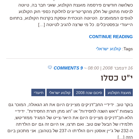
כשלושה חודשים פירסמה מועצת הקולנוע, שאני חבר בה, טיוטה
לניסוח מתוקן של חלק מהקריטריונים לחלוקת כספי חוק הקולנוע
לגופים הממומנים. הטיוטה הנוכחית עוסקת בקרנות הקולנוע, בתחום
הייעודי ובפסטיבלים. כל מי שרצה להגיב לטיוטה […]
CONTINUE READING
Tags:
קולנוע ישראלי
16 דצמבר 2008 | 08:00
~
9 COMMENTS
י"ט כסלו
מועצת הקולנוע
סיכום שנה 2008
קולנוע ישראלי
תיעודי
בוקר טוב. ידידיי החב"דניקים מציינים היום את חג הגאולה, המוכר גם
בשמות "ראש השנה לחסידות" או "חג מתן תורת החסידות". ידידיי
הלא-חב"דניקים מציינים היום את היאר-צייט של המגיד ממזריטש,
תלמידו של הבעל שם טוב. ואם תרצו, אז היום זה גם יום הולדתה
ה-232 של ג'יין אוסטן ויום הולדתו ה-237 של בטהובן. אני מתכונן ביום
הזה […]