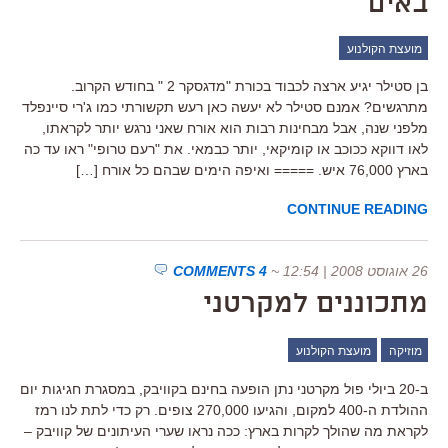
באים
מועצת הקולנוע
בן סטילר יגיע ארצה לכבוד בכורת "מדגסקר 2 " בחודש הקרוב.
מתרגשים? אמנם סטילר לא יעשה כאן רעש תקשורתי כמו ג'רי סיינפלד
מלפני שנה, אבל מבחינות רבות הוא אורח שאני נרגש יותר לקראתו,
לאו דווקא ככוכב או קומיקאי, יותר כבמאי. את "רעם טרופי" ראו עד כה
בארץ 76,000 איש. ===== ואיפה הימים שבהם כל אורח […]
CONTINUE READING
26 אוגוסט 2008 | 12:54
~
4 COMMENTS
מתכוננים למקרטני
מוזיקה
מועצת הקולנוע
ב-20 ביולי פול מקרטני נתן הופעה בחינם בקוויבק, במסגרת חגיגות יום
ההולדת ה-400 למקום, והגיעו 270,000 צופים. רק כדי לתת לנו רמז
לקראת מה שהולך לקרות בארץ: ככה נראו שערי העיתונים של קוויבק –