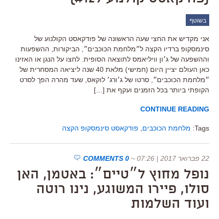
בשוטף
אני מקדיש את החצי שעה הראשונה של פודקאסט הקולנוע של
סינמסקופ ברדיו הקצה ל״מלחמת הכוכבים״, הביקורות, ההשפעות
וההשפעה של ג׳ון וויליאמס לתוצאה הסופית. לחצו על הנגן או האזינו
כאן העולם יציין היום (חמישי) מלאת 40 שנה ליציאה המסחרית של
״מלחמת הכוכבים״, סרטו של ג׳ורג׳ לוקאס, שעד מהרה הפך לסרט
הקופתי ביותר בכל הזמנים ועקף את […]
CONTINUE READING
Tags:
מלחמת הכוכבים
,
פודקאסט סינמסקופ הקצה
22 פברואר 2017 | 07:26
~
0 COMMENTS
נופל מחוץ ל״טיים״: באטמן, האן
סולו, פיירו המשוגע, נינו רוטה
ועוד השלמות