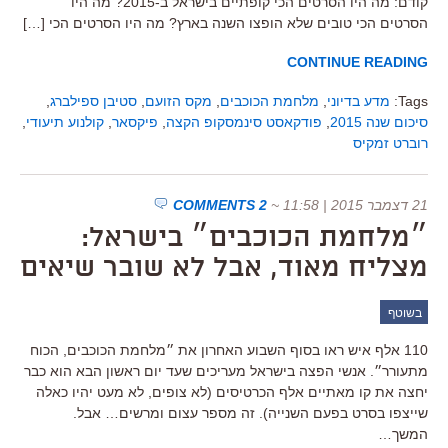
קודם: מה היו הסרטים הכי קופתיים בישראל ב-2015? מה היו
הסרטים הכי טובים שלא הופצו השנה בארץ? מה היו הסרטים הכי […]
CONTINUE READING
Tags:
מדע בדיוני
,
מלחמת הכוכבים
,
מקס הזועם
,
סטיבן ספילברג
,
סיכום שנה 2015
,
פודקאסט סינמסקופ הקצה
,
פיקסאר
,
קולנוע תיעודי
,
רוברט זמקיס
21 דצמבר 2015 | 11:58
~
2 COMMENTS
״מלחמת הכוכבים״ בישראל:
מצליח מאוד, אבל לא שובר שיאים
בשוטף
110 אלף איש ראו בסוף השבוע האחרון את ״מלחמת הכוכבים, הכוח
מתעורר״. אנשי הפצה בישראל מעריכים שעד יום ראשון הבא הוא כבר
יחצה את קו מאתיים אלף הכרטיסים (לא צופים, לא מעט יהיו כאלה
שייצפו בסרט בפעם השנייה). זה מספר עצום ומרשים… אבל.
המשך…