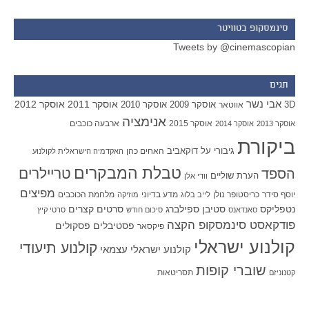
סינמסקופ בטוויטר
Tweets by @cinemascopian
תגים
אבי נשר
אוסקר 2011
אוסקר 2012
אוסקר 2009
אוסקר 2010
3D
אווטאר
אנימציה
אוסקר 2015
ארבעה כוכבים
אוסקר 2013
אוסקר 2014
ביקורת
גיבורי על
דוקאביב
האחים כהן
האקדמיה הישראלית לקולנוע
טבלת המבקרים
טריילרים
הספד
הערת שוליים
וודי אלן
מפיצים
יוסף סידר
כריסטופר נולן
מדע בדיוני
מלחמת הכוכבים
לייב בלוג
מוזיקה
סטיבן ספילברג
סרטים קצרים
נטפליקס
סאנדאנס
סיכום חודש
סרטי קיץ
פודקאסט סינמסקופ הקצה
פסטיבלים
פסקולים
פיקסאר
קולנוע ישראלי
קולנוע תיעודי
קולנוע ישראלי עצמאי
שוברי קופות
תסריטאות
קטנוניזם