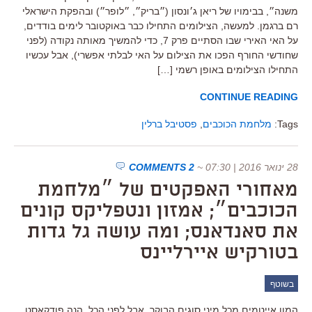
משנה״, בבימויו של ריאן ג׳ונסון (״בריק״, ״לופר״) ובהפקת הישראלי
רם ברגמן. למעשה, הצילומים התחילו כבר באוקטובר לימים בודדים,
על האי האירי שבו הסתיים פרק 7, כדי להמשיך מאותה נקודה (לפני
שחודשי החורף הפכו את הצילום על האי לבלתי אפשרי), אבל עכשיו
התחילו הצילומים באופן רשמי […]
CONTINUE READING
Tags:
מלחמת הכוכבים
,
פסטיבל ברלין
28 ינואר 2016 | 07:30
~
2 COMMENTS
מאחורי האפקטים של ״מלחמת
הכוכבים״; אמזון ונטפליקס קונים
את סאנדאנס; ומה עושה גל גדות
בטורקיש איירליינס
בשוטף
המון אייטמים מכל מיני סוגים הבוקר. אבל לפני הכל. הנה פודקאסט