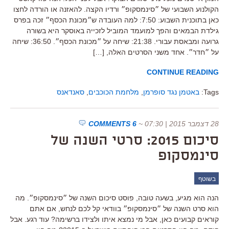
הקולנוע השבועי של ״סינמסקופ״ ורדיו הקצה. להאזנה או הורדה לחצו
כאן בתוכנית השבוע: 7:50: למה העובדה ש״מכונת הכסף״ זכה בפרס
גילדת הבמאים והפך למועמד המוביל לזכייה באוסקר היא בשורה
גרועה ומבאסת עבורי. 21:38: שיחה על ״מכונת הכסף״. 36:50: שיחה
על ״חדר״. אחד משני הסרטים האלה, […]
CONTINUE READING
Tags:
באטמן נגד סופרמן
,
מלחמת הכוכבים
,
סאנדאנס
28 דצמבר 2015 | 07:30
~
6 COMMENTS
סיכום 2015: סרטי השנה של
סינמסקופ
בשוטף
הנה הוא מגיע, בשעה טובה, פוסט סיכום השנה של ״סינמסקופ״. מה
הוא סרט השנה של ״סינמסקופ״ בוודאי קל לכם לנחש, אם אתם
קוראים קבועים כאן, אבל מי נמצא איתו ולצידו ברשימה? עוד רגע. אבל