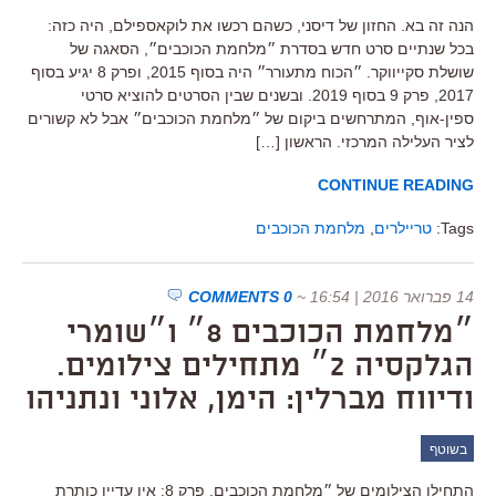
הנה זה בא. החזון של דיסני, כשהם רכשו את לוקאספילם, היה כזה:
בכל שנתיים סרט חדש בסדרת ״מלחמת הכוכבים״, הסאגה של
שושלת סקייווקר. ״הכוח מתעורר״ היה בסוף 2015, ופרק 8 יגיע בסוף
2017, פרק 9 בסוף 2019. ובשנים שבין הסרטים להוציא סרטי
ספין-אוף, המתרחשים ביקום של ״מלחמת הכוכבים״ אבל לא קשורים
לציר העלילה המרכזי. הראשון […]
CONTINUE READING
Tags:
טריילרים
,
מלחמת הכוכבים
14 פברואר 2016 | 16:54
~
0 COMMENTS
״מלחמת הכוכבים 8״ ו״שומרי
הגלקסיה 2״ מתחילים צילומים.
ודיווח מברלין: הימן, אלוני ונתניהו
בשוטף
התחילו הצילומים של ״מלחמת הכוכבים, פרק 8: אין עדיין כותרת