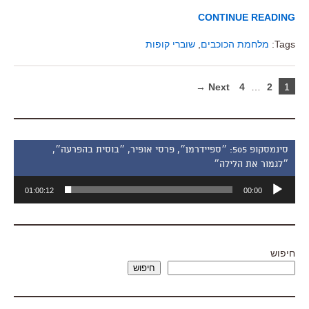
CONTINUE READING
Tags:
מלחמת הכוכבים
,
שוברי קופות
Next →
4
…
2
1
סינמסקופ 505: ״ספיידרמן״, פרסי אופיר, ״בוסית בהפרעה״,
״לגמור את הלילה״
נגן
01:00:12
00:00
אודיו
חיפוש
חיפוש