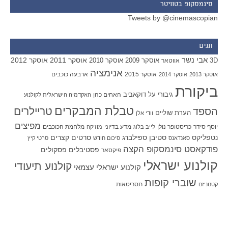
סינמסקופ בטוויטר
Tweets by @cinemascopian
תגים
אבי נשר
אוסקר 2011
אוסקר 2012
אוסקר 2009
אוסקר 2010
3D
אווטאר
אנימציה
אוסקר 2015
ארבעה כוכבים
אוסקר 2013
אוסקר 2014
ביקורת
גיבורי על
דוקאביב
האחים כהן
האקדמיה הישראלית לקולנוע
טבלת המבקרים
טריילרים
הספד
הערת שוליים
וודי אלן
מפיצים
יוסף סידר
כריסטופר נולן
מדע בדיוני
מלחמת הכוכבים
לייב בלוג
מוזיקה
סטיבן ספילברג
סרטים קצרים
נטפליקס
סאנדאנס
סיכום חודש
סרטי קיץ
פודקאסט סינמסקופ הקצה
פסטיבלים
פסקולים
פיקסאר
קולנוע ישראלי
קולנוע תיעודי
קולנוע ישראלי עצמאי
שוברי קופות
תסריטאות
קטנוניזם