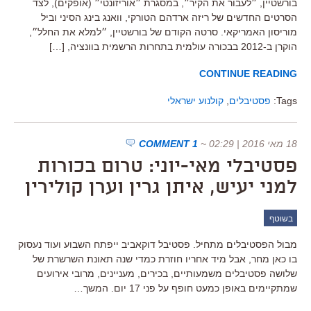
בורשטיין, ״לעבור את הקיר״, במסגרת ״אוריזונטי״ (אופקים), לצד
הסרטים החדשים של ריזה ארדהם הטורקי, וואנג בינג הסיני וביל
מוריסון האמריקאי. סרטה הקודם של בורשטיין, ״למלא את החלל״,
הוקרן ב-2012 בבכורה עולמית בתחרות הרשמית בוונציה, […]
CONTINUE READING
Tags:
פסטיבלים
,
קולנוע ישראלי
18 מאי 2016 | 02:29
~
1 COMMENT
פסטיבלי מאי-יוני: טרום בכורות
למני יעיש, איתן גרין וערן קולירין
בשוטף
מבול הפסטיבלים מתחיל. פסטיבל דוקאביב ייפתח השבוע ועוד נעסוק
בו כאן מחר, אבל מיד אחריו חוזרת כמדי שנה תאונת השרשרת של
שלושה פסטיבלים משמעותיים, בכירים, מעניינים, מרובי אירועים
שמתקיימים באופן כמעט חופף על פני 17 יום. המשך…