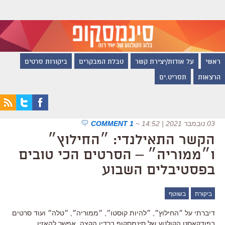
ראשי
על אודות/יצירת קשר
טבלת המבקרים
ביקורות סרטים
הרצאות
תסריט.ים
03 נובמבר 2021 | 14:52
~
1 COMMENT
הקשר התאילנדי: ״החילוץ״
ו״ממוריה״ – הסרטים הכי טובים
בפסטיבלים השבוע
ביקורת
בשוטף
דיברתי על ״החילוץ״, ״להיות קוסטו״, ״ממוריה״, ״טלה״ ועוד סרטים
בפודקאסט הקולנוע של סינמסקופ ברדיו הקצה. אפשר להאזין