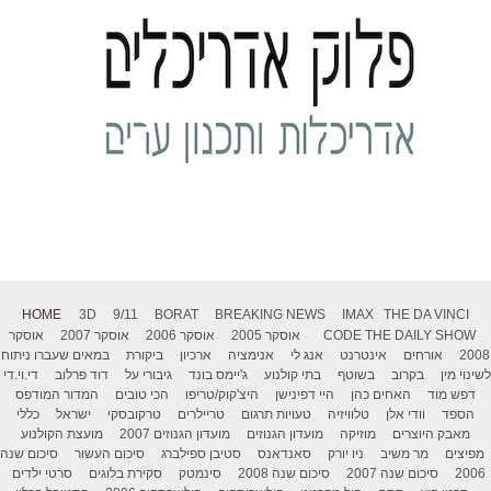
HOME
3D
9/11
BORAT
BREAKING NEWS
IMAX
THE DA VINCI
THE DAILY SHOW
CODE
אוסקר 2005
אוסקר 2006
אוסקר 2007
אוסקר
2008
אורחים
אינטרנט
אנג לי
אנימציה
ארכיון
ביקורת
במאים שעברו ניתוח
לשינוי מין
בקרוב
בשוטף
בתי קולנוע
ג'יימס בונד
גיבורי על
דוד פרלוב
די.וי.די
דפש מוד
האחים כהן
היי דפינישן
היצ'קוק/טריפו
הכי טובים
המדור המודפס
הספד
וודי אלן
טלוויזיה
טעויות תרגום
טריילרים
טרקובסקי
ישראל
כללי
מאבק היוצרים
מוזיקה
מועדון הגנוזים
מועדון הגנוזים 2007
מועצת הקולנוע
מפיצים
מר משיב
ניו יורק
סאנדאנס
סטיבן ספילברג
סיכום העשור
סיכום שנה
2006
סיכום שנה 2007
סיכום שנה 2008
סינמטק
סקירת בלוגים
סרטי ילדים