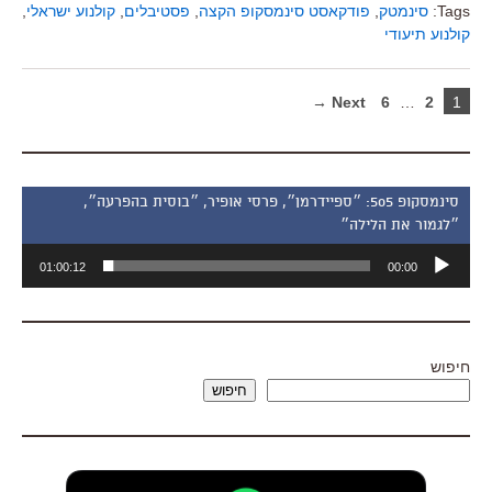
Tags:
סינמטק
,
פודקאסט סינמסקופ הקצה
,
פסטיבלים
,
קולנוע ישראלי
,
קולנוע תיעודי
Next →
6
…
2
1
סינמסקופ 505: ״ספיידרמן״, פרסי אופיר, ״בוסית בהפרעה״,
״לגמור את הלילה״
נגן
01:00:12
00:00
אודיו
חיפוש
חיפוש