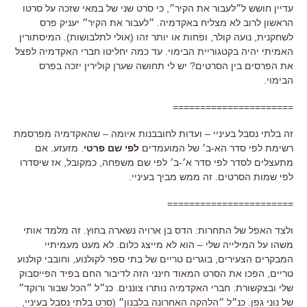
עדיין חושש ל״לעבור את הקיר״, כי סרט שני של במאי שזכה על סרטו
הראשון לרוב לא מצליח באקדמיה. ״לעבור את הקיר״ יעניק פרס
לשחקנית, נועה קולר, ופחות או יותר זהו (אולי לתלבושות). המיסתורין
האמיתי יהיה בקטגוריית הבימוי. עד כמה יחליטו חברי האקדמיה לפצל
את הפרסים בין הסרטים? יש לי תחושה שערן קולירין יזכה בפרס
הבימוי.
======================
זה בלתי נסבל בעיניי – ועדות לחובבנות איומה – שהאקדמיה מפרסמת
רשימת לפי סדר הא-ב׳ של המועמדים
לפי שם פרטי
. מזעזע. אם
מתעצלים לסדר לפי סדר א׳-ב׳ לפי שם משפחה, כמקובל, אז שיסדרו
לפי שמות הסרטים. זה ממש מביך בעיניי.
=======================
ולצד האפל של התחרות: הדס בן ארויה נשארה בחוץ. זה מלמד אותי
משהו על המילייה שלי – הוא לא מייצג כלום. לא מעט מעמיתיי
המבקרים הצעירים, בוגרים טריים של בתי ספר לקולנוע, וחובבי קולנוע
טריים, הפכו את הסרט המאוד חינני הזה לדיבור החם בפיד הפייסבוק
שלי ובצקשורת. חברי האקדמיה נותרו צוננים. כנ״ל ״הכל שבור ורוקד״
של נוני גפן. כנ״ל ״הלהקה האחרונה בלבנון״ (סרט בלתי נסבל בעיניי,