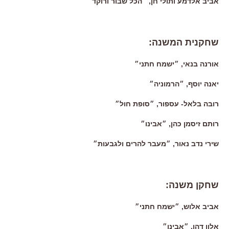
אביב אלדמע ותולי חן, ״הכל שבור ורוקד״
שחקנית המשנה:
אורנה בנאי, ״ישמח חתני״
יאנה יוסף, ״הרמוניה״
רובה בלאל- עספור, ״סופת חול״
רותם זיסמן כהן, ״אבינו״
שירי נדב נאור, ״מעבר להרים ולגבעות״
שחקן משנה:
אביב אלוש, ״ישמח חתני״
אלון דהן, ״אבינו״