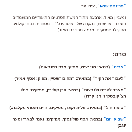
״פרינסס שואו״
, עידו הר
(מעניין מאוד. ארבעה מתוך חמשת הסרטים התיעודיים המועמדים
הופצו – או יופצו, במקרה של ״פוטו פרג׳״ – מסחרית בבתי קולנוע,
מחוץ לסינמטקים. מגמה מבורכת מאוד).
סרט:
״אבינו״
(במאי: מני יעיש, מפיק: מרק רוזנבאום)
״לעבור את הקיר״ (במאית: רמה בורשטיין, מפיק: אסף אמיר)
״מעבר להרים ולגבעות״ (במאי: ערן קולירין, מפיקים: אילון
רצ׳קובסקי ויוחנן קרדו)
״סופת חול״ (במאית: עלית זקצר, מפיקים: חיים ואסתי מקלברג)
״שבוע ויום״
(במאי: אסף פולונסקי, מפיקים: נעמי לבארי וסער
יוגב)