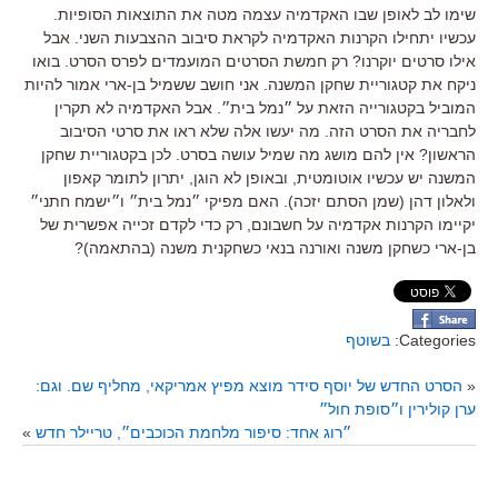
שימו לב לאופן שבו האקדמיה עצמה מטה את התוצאות הסופיות.
עכשיו יתחילו הקרנות האקדמיה לקראת סיבוב ההצבעות השני. אבל
אילו סרטים יוקרנו? רק חמשת הסרטים המועמדים לפרס הסרט. בואו
ניקח את קטגוריית שחקן המשנה. אני חושב ששמיל בן-ארי אמור להיות
המוביל בקטגורייה הזאת על ״נמל בית״. אבל האקדמיה לא תקרין
לחבריה את הסרט הזה. מה יעשו אלה שלא ראו את סרטי הסיבוב
הראשון? אין להם מושג מה שמיל עושה בסרט. לכן בקטגוריית שחקן
המשנה יש עכשיו אוטומטית, ובאופן לא הוגן, יתרון לתומר קאפון
ולאלון דהן (שמן הסתם יזכה). האם מפיקי ״נמל בית״ ו״ישמח חתני״
יקיימו הקרנות אקדמיה על חשבונם, רק כדי לקדם זכייה אפשרית של
בן-ארי כשחקן משנה ואורנה בנאי כשחקנית משנה (בהתאמה)?
Categories:
בשוטף
«
הסרט החדש של יוסף סידר מוצא מפיץ אמריקאי, מחליף שם. וגם:
ערן קולירין ו״סופת חול״
״רוג אחד: סיפור מלחמת הכוכבים״, טריילר חדש
»