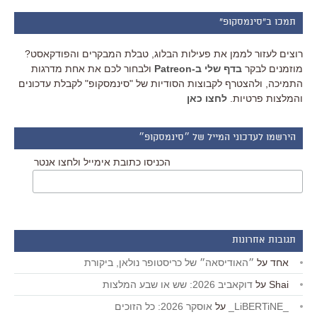
תמכו ב"סינמסקופ"
רוצים לעזור לממן את פעילות הבלוג, טבלת המבקרים והפודקאסט?
מוזמנים לבקר
בדף שלי ב-Patreon
ולבחור לכם את אחת מדרגות
התמיכה, ולהצטרף לקבוצות הסודיות של "סינמסקופ" לקבלת עדכונים
והמלצות פרטיות.
לחצו כאן
הירשמו לעדכוני המייל של ״סינמסקופ״
הכניסו כתובת אימייל ולחצו אנטר
תגובות אחרונות
אחד
על
״האודיסאה״ של כריסטופר נולאן, ביקורת
Shai
על
דוקאביב 2026: שש או שבע המלצות
_LiBERTiNE_
על
אוסקר 2026: כל הזוכים