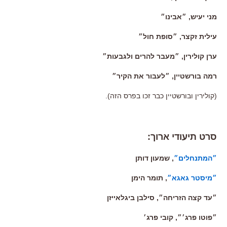
מני יעיש, ״אבינו״
עילית זקצר, ״סופת חול״
ערן קולירין, ״מעבר להרים ולגבעות״
רמה בורשטיין, ״לעבור את הקיר״
(קולירין ובורשטיין כבר זכו בפרס הזה).
סרט תיעודי ארוך:
״המתנחלים״
, שמעון דותן
״מיסטר גאגא״
, תומר הימן
״עד קצה הזריחה״, סילבן ביגלאייזן
״פוטו פרג׳״, קובי פרג׳