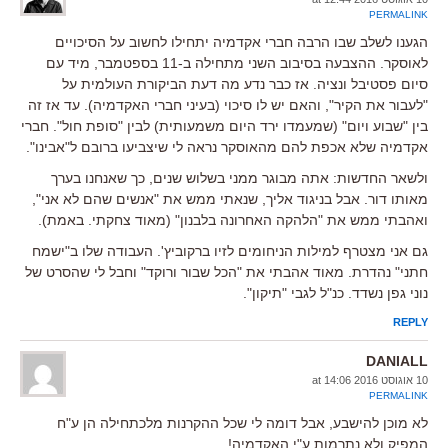
PERMALINK
הגענו לשלב שבו הרבה חברי אקדמיה יתחילו לחשוב על הסיכויים
לאוסקר. ההצבעה בסיבוב השני מתחילה ב-11 בספטמבר, מיד עם
סיום פסטיבל ונציה. אז כבר נדע מה דעת הביקורת העולמית על
"לעבור את הקיר", והאם יש לו סיכוי (בעיני חברי האקדמיה). עד אז זה
בין "שבוע ויום" (שמעמדו ירד היום משמעותית) לבין "סופת חול". חברי
אקדמיה שלא אכפת להם מהאוסקר נראה לי שיצביעו ברובם ל"אבינו".
ולשאר החדשות: אתה מבוגר ממני בשלוש שנים, כך שאנחנו בערך
מאותו דור. אבל בניגוד אליך, שנאתי ממש את "אנשים שהם לא אני",
ואהבתי ממש את "הלהקה האחרונה בלבנון" (מאוד צחקתי. באמת).
גם אני מצטרף למילות הניחומים לזיו ברקוביץ'. העבודה שלו ב"ישמח
חתני" נהדרת. מאוד אהבתי את "הכל שבור ורוקד" וחבל לי שהסרט של
נוני גפן נשדד. כנ"ל לגבי "תיקון".
REPLY
DANIALL
10 אוגוסט 2016 at 14:06
PERMALINK
לא מוכן להישבע, אבל דומה לי שכל ההקרנות מלכתחילה הן ע"ח
המפיק ולא נתרמות ע"י האקדמיה!