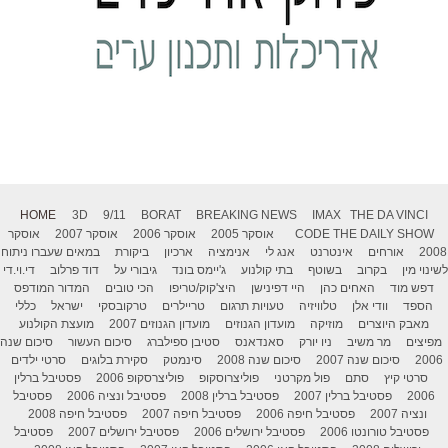
HOME
3D
9/11
BORAT
BREAKING NEWS
IMAX
THE DA VINCI
THE DAILY SHOW
CODE
אוסקר 2005
אוסקר 2006
אוסקר 2007
אוסקר
2008
אורחים
אינטרנט
אנג לי
אנימציה
ארכיון
ביקורת
במאים שעברו ניתוח
לשינוי מין
בקרוב
בשוטף
בתי קולנוע
ג'יימס בונד
גיבורי על
דוד פרלוב
די.וי.די
דפש מוד
האחים כהן
היי דפינישן
היצ'קוק/טריפו
הכי טובים
המדור המודפס
הספד
וודי אלן
טלוויזיה
טעויות תרגום
טריילרים
טרקובסקי
ישראל
כללי
מאבק היוצרים
מוזיקה
מועדון הגנוזים
מועדון הגנוזים 2007
מועצת הקולנוע
מפיצים
מר משיב
ניו יורק
סאנדאנס
סטיבן ספילברג
סיכום העשור
סיכום שנה
2006
סיכום שנה 2007
סיכום שנה 2008
סינמטק
סקירת בלוגים
סרטי ילדים
סרטי קיץ
סתם
פול מקרטני
פוליצרוסקופ
פוליצרסקופ 2006
פסטיבל ברלין
2006
פסטיבל ברלין 2007
פסטיבל ברלין 2008
פסטיבל ונציה 2006
פסטיבל
ונציה 2007
פסטיבל חיפה 2006
פסטיבל חיפה 2007
פסטיבל חיפה 2008
פסטיבל טורונטו 2006
פסטיבל ירושלים 2006
פסטיבל ירושלים 2007
פסטיבל