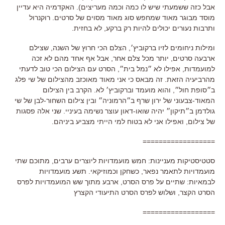
אבל כזה ששמעתי שיש לו כמה וכמה מעריצים). האקדמיה היא עדיין
מוסד מבוגר מאוד שמחפש סוג מאוד מסוים של סרטים. רוקנרול
ותרבות נעורים יכולים להיות רק ברקע, לא בחזית.
ומילות ניחומים לזיו ברקוביץ׳, הצלם הכי חרוץ של השנה, שצילם
ארבעה סרטים, יותר מכל צלם אחר, אבל אף אחד מהם לא זכה
למועמדות, אפילו לא ״נמל בית״, הסרט עם הצילום הכי טוב לדעתי
מהרביעיה הזאת. זה מבאס כי אני מאוד מאוכזב מהצילום של שי פלג
ב״סופת חול״, והוא מועמד וברקוביץ׳ לא. הקרב בין הצילום
המאוד-צבעוני של ירון שרף ב״הרמוניה״ ובין צילום השחור-לבן של שי
גולדמן ב״תיקון״ יהיה שואו-דאון עוצר נשימה בעיניי. שני אלה פסגות
של צילום, ואפילו אני לא בטוח למי הייתי מצביע ביניהם.
==================
סטטיסטיקות מעניינות: חמש מועמדויות ליוצרים ערבים, מתוכם שתי
מועמדויות לתאמר נפאר, כשחקן וכמוזיקאי. תשע מועמדויות
לבמאיות: שתיים על פרס הסרט, ארבע מתוך שש המועמדויות לפרס
הסרט הקצר, ושלוש לפרס הסרט התיעודי הקצרץ
==================