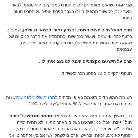
שני זוגות נשואים מועמדים לפרס הסרט כמפיקים. חוץ מנעמי לבארי
וסער יוגב, כל שאר המפיקים זכו בעבר בפרס אופיר על הסרט הטוב
ביותר.
פרס מפעל חיים יוענק השנה, ובצדק גמור, לבמאי דן וולמן,
שמביים
ברצף כבר 46 שנים, ועושה בנחישות ובהתמדה את הדבר המסוים שלו,
שהוא כמעט ממש ותג אישי שלו, סרטים קטנים מאוד, אנושיים,
עצמאים.
פרס על הישגים מקצועיים יוענק למעצב איתן לוי.
הטקס יתקיים ב-22 בספטמבר באשדוד.
======================
רשימת המועמדים תואמת באופן מדהים
לתחזית שלי מלפני שבוע
(זה
מדהים גם אותי, כי אני רגיל ל-80 אחוזי קליעה, לא ל-100).
לכן, נמשיך את התחזית הזאת עוד קצת:
אני מהמר ומנחש ש״סופת
חול״ יזכה
. אבל, כמו שראינו בשנים האחרונות, זו לא תהיה זכייה
חלקה. ״שבוע ויום״, שהוא כנראה הסרט הכי אהוב בתחרות כרגע,
יסחוף לא מעט זכיות, ובראשן פרסים לשחקן (שי אביבי) ולתסריט. אני