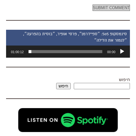
סינמסקופ 505: ״ספיידרמן״, פרסי אופיר, ״בוסית בהפרעה״,
״לגמור את הלילה״
נגן
01:00:12
00:00
אודיו
חיפוש
חיפוש