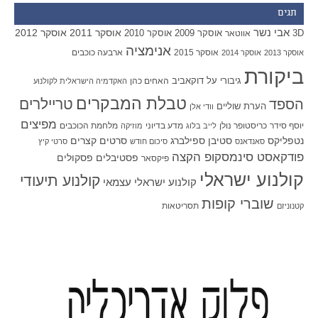
תגים
אבי נשר
אוסקר 2011
אוסקר 2012
אוסקר 2009
אוסקר 2010
3D
אווטאר
אנימציה
אוסקר 2015
ארבעה כוכבים
אוסקר 2013
אוסקר 2014
ביקורת
גיבורי על
דוקאביב
האחים כהן
האקדמיה הישראלית לקולנוע
טבלת המבקרים
טריילרים
הספד
הערת שוליים
וודי אלן
מפיצים
יוסף סידר
כריסטופר נולן
מדע בדיוני
מלחמת הכוכבים
לייב בלוג
מוזיקה
סטיבן ספילברג
סרטים קצרים
נטפליקס
סאנדאנס
סיכום חודש
סרטי קיץ
פודקאסט סינמסקופ הקצה
פסטיבלים
פסקולים
פיקסאר
קולנוע ישראלי
קולנוע תיעודי
קולנוע ישראלי עצמאי
שוברי קופות
תסריטאות
קטנוניזם