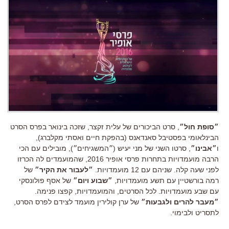
״סופת חול״
, סרט הביכורים של עלית זקצר, שזכה בינואר בפרס הסרט
הבינלאומי בפסטיבל סאנדאנס (בהפקת חיים ואסתי מקלברג),
ו
״אבינו״
, סרטו השני של מני יעיש (״המשגיחים״), מובילים עם הכי
הרבה מועמדויות בתחרות פרסי אופיר 2016, שהמועמדים לה הכרזו
לפני שעה קלה. שניהם עם 12 מועמדויות.
״לעבור את הקיר״
של
רמה בורשטיין עם תשע מועמדויות,
״שבוע ויום״
של אסף פולונסקי
עם שבע מועמדויות. לכל הסרטים, והמועמדויות, קפצו פנימה.
״מעבר להרים ולגבעות״
של ערן קולירין מועמד לצידם לפרס הסרט,
לתסריט ולבימוי.