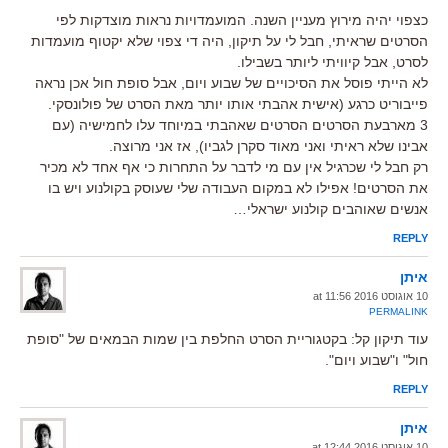
כצפוי יהיה מירוץ מעניין השנה. המועמדויות נראות מוצדקות לפי
הסרטים שראיתי, חבל לי על תיקון, היה די צפוי שלא יקטוף מועמדות
לסרט, אבל קיוויתי ליותר בשבילו.
לא הייתי פוסל את הסיכויים של שבוע ויום, אבל סופת חול אכן נראה
פייבוריט כרגע (אישית אהבתי אותו יותר מאת הסרט של פולונסקי.
3 מארבעת הסרטים הסרטים שאהבתי במיוחד עלו לחמישיה (עם
אבינו שלא ראיתי ואני מאוד סקרן לגביו), אז אני מרוצה.
רק חבל לי שכרגיל אין עם מי לדבר על התחרות כי אף אחד לא מכיר
את הסרטים! אפילו לא במקום העבודה שלי שעוסק בקולנוע ויש בו
אנשים שאוהבים קולנוע ישראלי…
REPLY
איתן
10 אוגוסט 2016 at 11:56
PERMALINK
עוד תיקון קל: בקטגוריית הסרט החלפת בין שמות הבמאים של "סופת
חול" ו"שבוע ויום".
REPLY
איתן
10 אוגוסט 2016 at 12:44