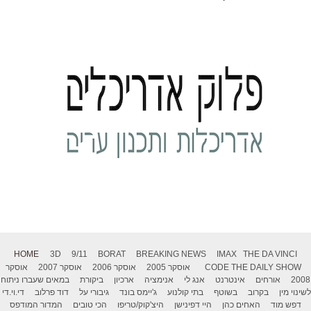
HOME
3D
9/11
BORAT
BREAKING NEWS
IMAX
THE DA VINCI
THE DAILY SHOW
CODE
אוסקר 2005
אוסקר 2006
אוסקר 2007
אוסקר
2008
אורחים
אינטרנט
אנג לי
אנימציה
ארכיון
ביקורת
במאים שעברו ניתוח
לשינוי מין
בקרוב
בשוטף
בתי קולנוע
ג'יימס בונד
גיבורי על
דוד פרלוב
די.וי.די
דפש מוד
האחים כהן
היי דפינישן
היצ'קוק/טריפו
הכי טובים
המדור המודפס