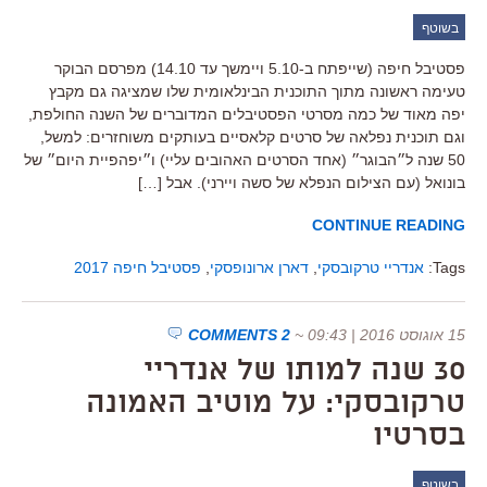
בשוטף
פסטיבל חיפה (שייפתח ב-5.10 ויימשך עד 14.10) מפרסם הבוקר
טעימה ראשונה מתוך התוכנית הבינלאומית שלו שמציגה גם מקבץ
יפה מאוד של כמה מסרטי הפסטיבלים המדוברים של השנה החולפת,
וגם תוכנית נפלאה של סרטים קלאסיים בעותקים משוחזרים: למשל,
50 שנה ל״הבוגר״ (אחד הסרטים האהובים עליי) ו״יפהפיית היום״ של
בונואל (עם הצילום הנפלא של סשה ויירני). אבל […]
CONTINUE READING
Tags:
אנדריי טרקובסקי
,
דארן ארונופסקי
,
פסטיבל חיפה 2017
15 אוגוסט 2016 | 09:43
~
2 COMMENTS
30 שנה למותו של אנדריי
טרקובסקי: על מוטיב האמונה
בסרטיו
בשוטף