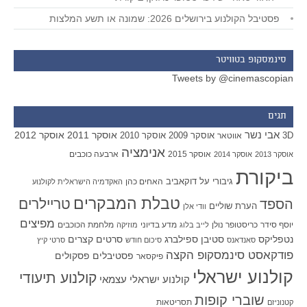
פסטיבל הקולנוע בירושלים 2026: שמונה או תשע המלצות
סינמסקופ בטוויטר
Tweets by @cinemascopian
תגים
אבי נשר
אוסקר 2011
אוסקר 2012
אוסקר 2009
אוסקר 2010
3D
אווטאר
אנימציה
אוסקר 2015
ארבעה כוכבים
אוסקר 2013
אוסקר 2014
ביקורת
גיבורי על
דוקאביב
האחים כהן
האקדמיה הישראלית לקולנוע
טבלת המבקרים
טריילרים
הספד
הערת שוליים
וודי אלן
מפיצים
יוסף סידר
כריסטופר נולן
מדע בדיוני
מלחמת הכוכבים
לייב בלוג
מוזיקה
סטיבן ספילברג
סרטים קצרים
נטפליקס
סאנדאנס
סיכום חודש
סרטי קיץ
פודקאסט סינמסקופ הקצה
פסטיבלים
פסקולים
פיקסאר
קולנוע ישראלי
קולנוע תיעודי
קולנוע ישראלי עצמאי
שוברי קופות
תסריטאות
קטנוניזם