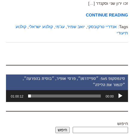
זכו ירון שני וסקנדר […]
CONTINUE READING
Tags:
אנדריי טרקובסקי
,
יואב שמיר
,
עג'מי
,
קולנוע ישראלי
,
קולנוע
תיעודי
סינמסקופ 505: ״ספיידרמן״, פרסי אופיר, ״בוסית בהפרעה״,
״לגמור את הלילה״
נגן
01:00:12
00:00
אודיו
חיפוש
חיפוש