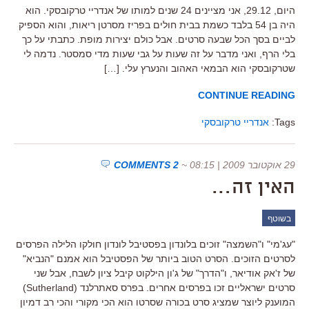
היום, 29.12, אני מציינים 24 שנים למותו של אנדריי טרקובסקי. הוא
היה בן 54 בלבד כשמת בבית חולים בפריז מסרטן ריאות, והוא הספיק
לביים בסך הכל שבעה סרטים. אבל כולם יצירות מופת. כתבתי על כך
בלי הרף, ואני מדבר על זה שעות על גבי שעות מדי סמסטר. נדמה לי
שטרקובסקי הוא הבמאי האהוב והנערץ עלי. […]
CONTINUE READING
Tags:
אנדריי טרקובסקי
29 אוקטובר 2009 | 08:15
~
2 COMMENTS
האין זה…
בשוטף
"עג'מי" ו"השמצה" זוכים בלונדון בפסטיבל לונדון חולקו הלילה הפרסים
לסרטים הזוכים. הסרט הטוב ביותר של הפסטיבל הוא אמנם "הנביא"
של ז'אק אודיאר, ו"הדרך" של ג'ון הילקוט קיבל ציון לשבח, אבל שני
סרטים ישראליים זכו בפרסים אחרים. בפרס סאתרלנד (Sutherland)
המוענק ליוצר שמציג סרט בכורה שסרטו הוא הכי מקורי והכי רב דמיון