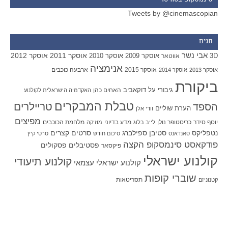
סינמסקופ בטוויטר
Tweets by @cinemascopian
תגים
אבי נשר
אוסקר 2011
אוסקר 2012
אוסקר 2009
אוסקר 2010
3D
אווטאר
אנימציה
אוסקר 2015
ארבעה כוכבים
אוסקר 2013
אוסקר 2014
ביקורת
גיבורי על
דוקאביב
האחים כהן
האקדמיה הישראלית לקולנוע
טבלת המבקרים
טריילרים
הספד
הערת שוליים
וודי אלן
מפיצים
יוסף סידר
כריסטופר נולן
מדע בדיוני
מלחמת הכוכבים
לייב בלוג
מוזיקה
סטיבן ספילברג
סרטים קצרים
נטפליקס
סאנדאנס
סיכום חודש
סרטי קיץ
פודקאסט סינמסקופ הקצה
פסטיבלים
פסקולים
פיקסאר
קולנוע ישראלי
קולנוע תיעודי
קולנוע ישראלי עצמאי
שוברי קופות
תסריטאות
קטנוניזם