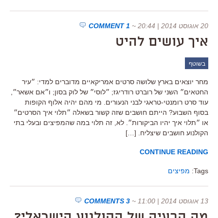
20 אוגוסט 2014 | 20:44
~
1 COMMENT
איך עושים להיט
בשוטף
מחר יוצאים בארץ שלושה סרטים אמריקאיים מדוברים למדי: ״עיר
החטאים״ השני של רוברט רודריגז; ״לוסי״ של לוק בסון; ו״אם אשאר״,
עוד סרט רומנטי-טראגי לבני הנעורים. מי מהם יהיה אלוף הקופות
בסוף השבוע? הייתם חושבים שזה קשור בשאלה ״תלוי איך הסרטים״
או ״תלוי איך יהיו הביקורות״. לא, זה תלוי במה שהמפיצים ובעלי בתי
הקולנוע חושבים שיצליח. […]
CONTINUE READING
Tags:
מפיצים
13 אוגוסט 2014 | 11:00
~
3 COMMENTS
מה הבעיה של הקולנוע הישראלי?