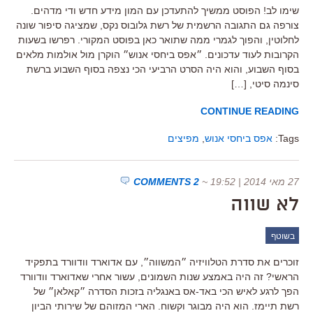
שימו לב! הפוסט ממשיך להתעדכן עם המון מידע חדש ודי מדהים.
צורפה גם התגובה הרשמית של רשת גלובוס נקס, שמציגה סיפור שונה
לחלוטין, והפוך לגמרי ממה שתואר כאן בפוסט המקורי. רפרשו בשעות
הקרובות לעוד עדכונים. ״אפס ביחסי אנוש״ הוקרן מול אולמות מלאים
בסוף השבוע, והוא היה הסרט הרביעי הכי נצפה בסוף השבוע ברשת
סינמה סיטי, […]
CONTINUE READING
Tags:
אפס ביחסי אנוש
,
מפיצים
27 מאי 2014 | 19:52
~
2 COMMENTS
לא שווה
בשוטף
זוכרים את סדרת הטלוויזיה ״המשווה״, עם אדוארד וודוורד בתפקיד
הראשי? זה היה באמצע שנות השמונים, עשור אחרי שאדוארד וודוורד
הפך לרגע לאיש הכי באד-אס באנגליה בזכות הסדרה ״קאלאן״ של
רשת תיימז. הוא היה מבוגר וקשוח. הארי המזוהם של שירותי הביון