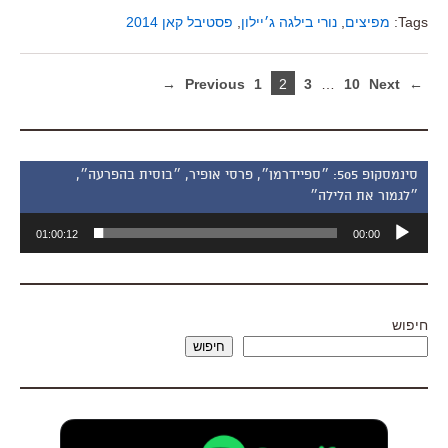
Tags:
מפיצים
,
נורי בילגה ג׳יילון
,
פסטיבל קאן 2014
1
2
3
…
10
Next →
← Previous
סינמסקופ 505: ״ספיידרמן״, פרסי אופיר, ״בוסית בהפרעה״,
״לגמור את הלילה״
נגן
01:00:12
00:00
אודיו
חיפוש
חיפוש