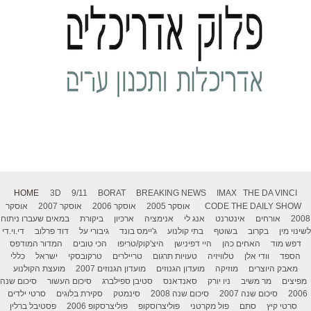
HOME
3D
9/11
BORAT
BREAKING NEWS
IMAX
THE DA VINCI
THE DAILY SHOW
CODE
אוסקר 2005
אוסקר 2006
אוסקר 2007
אוסקר
2008
אורחים
אינטרנט
אנג לי
אנימציה
ארכיון
ביקורת
במאים שעברו ניתוח
לשינוי מין
בקרוב
בשוטף
בתי קולנוע
ג'יימס בונד
גיבורי על
דוד פרלוב
די.וי.די
דפש מוד
האחים כהן
היי דפינישן
היצ'קוק/טריפו
הכי טובים
המדור המודפס
הספד
וודי אלן
טלוויזיה
טעויות תרגום
טריילרים
טרקובסקי
ישראל
כללי
מאבק היוצרים
מוזיקה
מועדון הגנוזים
מועדון הגנוזים 2007
מועצת הקולנוע
מפיצים
מר משיב
ניו יורק
סאנדאנס
סטיבן ספילברג
סיכום העשור
סיכום שנה
2006
סיכום שנה 2007
סיכום שנה 2008
סינמטק
סקירת בלוגים
סרטי ילדים
סרטי קיץ
סתם
פול מקרטני
פוליצרוסקופ
פוליצרסקופ 2006
פסטיבל ברלין