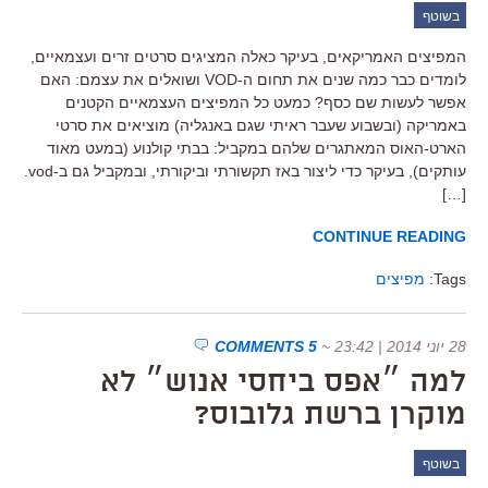
בשוטף
המפיצים האמריקאים, בעיקר כאלה המציגים סרטים זרים ועצמאיים,
לומדים כבר כמה שנים את תחום ה-VOD ושואלים את עצמם: האם
אפשר לעשות שם כסף? כמעט כל המפיצים העצמאיים הקטנים
באמריקה (ובשבוע שעבר ראיתי שגם באנגליה) מוציאים את סרטי
הארט-האוס המאתגרים שלהם במקביל: בבתי קולנוע (במעט מאוד
עותקים), בעיקר כדי ליצור באז תקשורתי וביקורתי, ובמקביל גם ב-vod.
[…]
CONTINUE READING
Tags:
מפיצים
28 יוני 2014 | 23:42
~
5 COMMENTS
למה ״אפס ביחסי אנוש״ לא
מוקרן ברשת גלובוס?
בשוטף