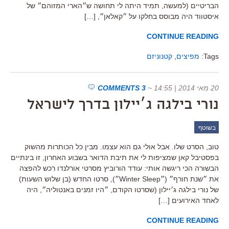
הבריטיים (למעשה, תמיד היתה לי תחושה ש״הארי המזוהם״ של
איסטווד היה מבוסס בחלקו על ״קאלאן״, […]
CONTINUE READING
Tags:
מפיצים
,
קטנוניזם
20 מאי 2014 | 14:55
~
3 COMMENTS
נורי בילגה ג׳יילון בדרך לישראל
בשוטף
טוב, הסרט שלו. אבל אולי גם הוא עצמו. מבין כל הכותרות מהשוק
בפסטיבל קאן שמציפות לי את תיבת הדואר בשבוע האחרון, זו בינתיים
הבשורה הכי ריגשה אותי: עודד הורוביץ מסרטי אורלנדו רכש להפצה
את ״שנת חורף״ (״Winter Sleep״), סרטו החדש (בן שלוש השעות)
של נורי בילגה ג׳יילון (שסרטו הקודם, ״היו זמנים באנטוליה״, היה
לאחד האירועים […]
CONTINUE READING