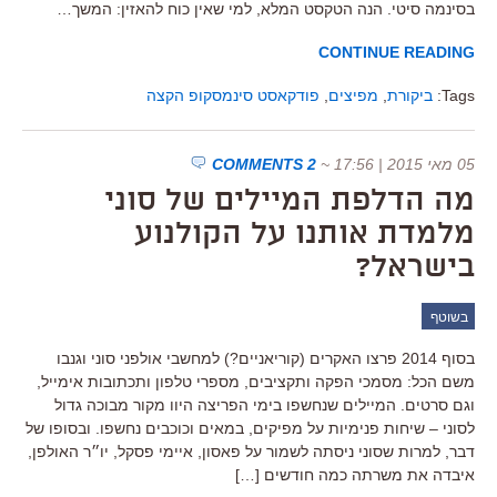
בסינמה סיטי. הנה הטקסט המלא, למי שאין כוח להאזין: המשך…
CONTINUE READING
Tags:
ביקורת
,
מפיצים
,
פודקאסט סינמסקופ הקצה
05 מאי 2015 | 17:56
~
2 COMMENTS
מה הדלפת המיילים של סוני
מלמדת אותנו על הקולנוע
בישראל?
בשוטף
בסוף 2014 פרצו האקרים (קוריאניים?) למחשבי אולפני סוני וגנבו
משם הכל: מסמכי הפקה ותקציבים, מספרי טלפון ותכתובות אימייל,
וגם סרטים. המיילים שנחשפו בימי הפריצה היוו מקור מבוכה גדול
לסוני – שיחות פנימיות על מפיקים, במאים וכוכבים נחשפו. ובסופו של
דבר, למרות שסוני ניסתה לשמור על פאסון, איימי פסקל, יו״ר האולפן,
איבדה את משרתה כמה חודשים […]