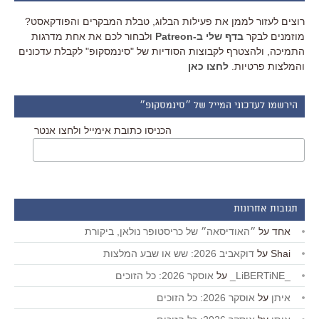
רוצים לעזור לממן את פעילות הבלוג, טבלת המבקרים והפודקאסט?
מוזמנים לבקר
בדף שלי ב-Patreon
ולבחור לכם את אחת מדרגות
התמיכה, ולהצטרף לקבוצות הסודיות של "סינמסקופ" לקבלת עדכונים
והמלצות פרטיות.
לחצו כאן
הירשמו לעדכוני המייל של ״סינמסקופ״
הכניסו כתובת אימייל ולחצו אנטר
תגובות אחרונות
אחד
על
״האודיסאה״ של כריסטופר נולאן, ביקורת
Shai
על
דוקאביב 2026: שש או שבע המלצות
_LiBERTiNE_
על
אוסקר 2026: כל הזוכים
איתן
על
אוסקר 2026: כל הזוכים