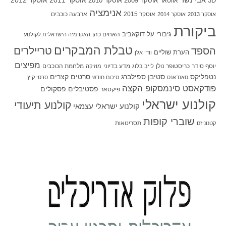
אוסקר 2011
אוסקר 2012
אוסקר 2009
אוסקר 2010
3D
אווטאר
אנימציה
אוסקר 2015
ארבעה כוכבים
אוסקר 2013
אוסקר 2014
ביקורת
גיבורי על
דוקאביב
האחים כהן
האקדמיה הישראלית לקולנוע
טבלת המבקרים
טריילרים
הספד
הערת שוליים
וודי אלן
מפיצים
יוסף סידר
כריסטופר נולן
מדע בדיוני
מלחמת הכוכבים
לייב בלוג
מוזיקה
סטיבן ספילברג
סרטים קצרים
נטפליקס
סאנדאנס
סיכום חודש
סרטי קיץ
פודקאסט סינמסקופ הקצה
פסטיבלים
פסקולים
פיקסאר
קולנוע ישראלי
קולנוע תיעודי
קולנוע ישראלי עצמאי
שוברי קופות
תסריטאות
קטנוניזם