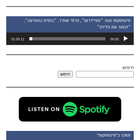
סינמסקופ 505: ״ספיידרמן״, פרסי אופיר, ״בוסית בהפרעה״,
״לגמור את הלילה״
נגן
01:00:12
00:00
אודיו
חיפוש
חיפוש
תמכו ב"סינמסקופ"