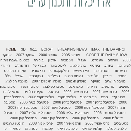
HOME
3D
9/11
BORAT
BREAKING NEWS
IMAX
THE DA VINCI
THE DAILY SHOW
CODE
אוסקר 2005
אוסקר 2006
אוסקר 2007
אוסקר
2008
אורחים
אינטרנט
אנג לי
אנימציה
ארכיון
ביקורת
במאים שעברו ניתוח
לשינוי מין
בקרוב
בשוטף
בתי קולנוע
ג'יימס בונד
גיבורי על
דוד פרלוב
די.וי.די
דפש מוד
האחים כהן
היי דפינישן
היצ'קוק/טריפו
הכי טובים
המדור המודפס
הספד
וודי אלן
טלוויזיה
טעויות תרגום
טריילרים
טרקובסקי
ישראל
כללי
מאבק היוצרים
מוזיקה
מועדון הגנוזים
מועדון הגנוזים 2007
מועצת הקולנוע
מפיצים
מר משיב
ניו יורק
סאנדאנס
סטיבן ספילברג
סיכום העשור
סיכום שנה
2006
סיכום שנה 2007
סיכום שנה 2008
סינמטק
סקירת בלוגים
סרטי ילדים
סרטי קיץ
סתם
פול מקרטני
פוליצרוסקופ
פוליצרסקופ 2006
פסטיבל ברלין
2006
פסטיבל ברלין 2007
פסטיבל ברלין 2008
פסטיבל ונציה 2006
פסטיבל
ונציה 2007
פסטיבל חיפה 2006
פסטיבל חיפה 2007
פסטיבל חיפה 2008
פסטיבל טורונטו 2006
פסטיבל ירושלים 2006
פסטיבל ירושלים 2007
פסטיבל
ירושלים 2008
פסטיבל קאן 2006
פסטיבל קאן 2007
פסטיבל קאן 2008
פסטיבלים
פרס אופיר 2006
פרס אופיר 2007
פרס אופיר 2008
קוונטין טרנטינו
קולנוע איטלקי
קולנוע ישראלי
קולנוע קוריאני
קטמנדו
קטנוניזם
קטעי וידיאו