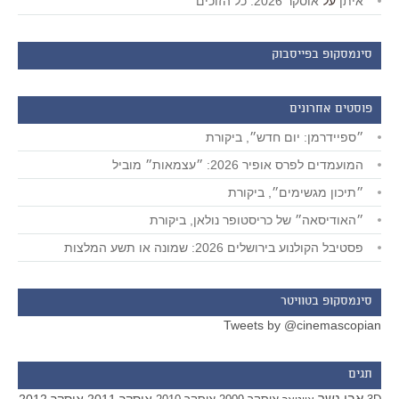
איתן
על
אוסקר 2026: כל הזוכים
סינמסקופ בפייסבוק
פוסטים אחרונים
״ספיידרמן: יום חדש״, ביקורת
המועמדים לפרס אופיר 2026: ״עצמאות״ מוביל
״תיכון מגשימים״, ביקורת
״האודיסאה״ של כריסטופר נולאן, ביקורת
פסטיבל הקולנוע בירושלים 2026: שמונה או תשע המלצות
סינמסקופ בטוויטר
Tweets by @cinemascopian
תגים
אבי נשר