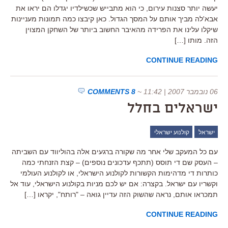
יעשה יותר סצנות עירום, כי הוא מתבייש שכשילדיו יגדלו הם יראו את
אבא'לה מביך אותם על המסך הגדול. כאן קיבצו כמה תמונות מעניינות
שיקלו עלינו את הפרידה מהאיבר החשוב ביותר של השחקן המצוין
הזה. מותו […]
CONTINUE READING
06 נובמבר 2007 | 11:42
~
8 COMMENTS
ישראלים בחלל
ישראל
קולנוע ישראלי
עם כל המעקב שלי אחר מה שקורה ברגעים אלה בהוליווד עם השביתה
– העסק שם די תוסס (תתכף עדכונים נוספים) – קצת הזנחתי כמה
כותרות די מדהימות הקשורות לקולנוע הישראלי, או לקולנוע העולמי
וקשריו עם ישראל. בקצרה: אם יש לכם מניות בקולנוע הישראלי, עוד אל
תמכראו אותם, נראה שהשוק הזה עדיין גואה – "רותח", יקראו […]
CONTINUE READING