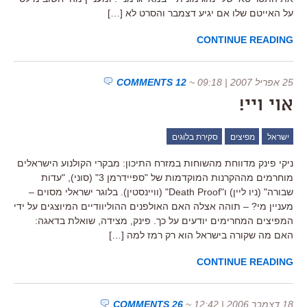
על האייטם שלו אם יגיע דצמבר והסרט לא […]
CONTINUE READING
25 אפריל 2007 | 09:18
~
12 COMMENTS
אוי ויי!
ישראל
מפיצים
סקירת בלוגים
ניקי פינק מדווחת מהשוחות במזרח התיכון: מבקרי הקולנוע הישראלים
מוחרמים מההקרנות המוקדמות של "ספיידרמן 3" (סוני), "עדות
שבורה" (ניו ליין) ו"Death Proof" (וויינסטין). בלוגר ישראלי מסוים –
מעניין מי? – תוהה אצלה האם האולפנים ההוליוודיים המיוצגים על ידי
המפיצים המחרימים יודעים על כך. פינק, מצידה, שואלת בדאגה:
האם מה שקורה בישראל הוא רק רמז למה […]
CONTINUE READING
18 דצמבר 2006 | 12:42
~
26 COMMENTS