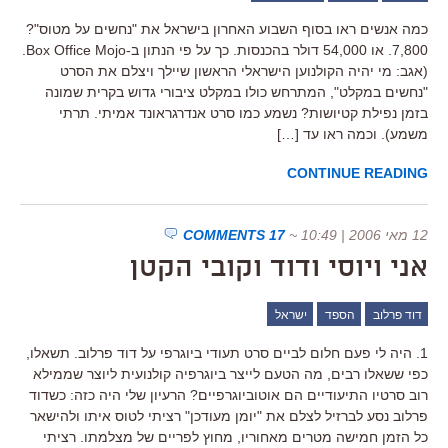
כמה אנשים ראו בסוף השבוע האחרון בישראל את "נחשים על מטוס"?
7,800. או 54,000 דולר בהכנסות. כך על פי הנתון ב-Box Office Mojo.
(אגב: מי יהיה הקולנוען הישראלי הראשון שיילך ויצלם את הסרט
"נחשים במקלט", המתרחש כולו במקלט ציבורי גדוש בקרית שמונה
בזמן נפילת קטיושות? נשמע כמו סרט אנדרגראונד אמיתי. תרתי
משמע). וכמה ראו עד […]
CONTINUE READING
12 מאי 2006 | 10:49
~
17 COMMENTS
אני ויוסי ודוד וקובי הקטן
דוד פרלוב
הספד
ישראל
1. היה לי פעם חלום לביים סרט תעודי ביוגרפי על דוד פרלוב. תשאלו,
כפי ששאלו רבים, מה הטעם לייצר ביוגרפיה קולנועית ליוצר שממילא
רוב סרטיו התיעודיים הם אוטוביוגרפיים? הרעיון שלי היה כזה: כשדוד
פרלוב נסע לברזיל לצלם את "יומן מעודכן" רציתי לטוס איתו ולהישאר
כל הזמן חמישה מטרים מאחוריו, מחוץ לפריים של מצלמתו. רציתי