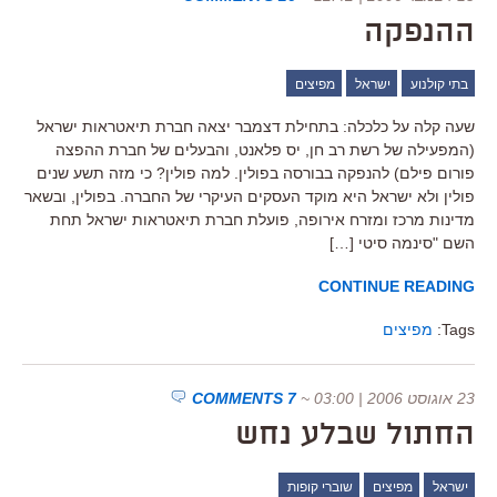
ההנפקה
בתי קולנוע
ישראל
מפיצים
שעה קלה על כלכלה: בתחילת דצמבר יצאה חברת תיאטראות ישראל
(המפעילה של רשת רב חן, יס פלאנט, והבעלים של חברת ההפצה
פורום פילם) להנפקה בבורסה בפולין. למה פולין? כי מזה תשע שנים
פולין ולא ישראל היא מוקד העסקים העיקרי של החברה. בפולין, ובשאר
מדינות מרכז ומזרח אירופה, פועלת חברת תיאטראות ישראל תחת
השם "סינמה סיטי […]
CONTINUE READING
Tags:
מפיצים
23 אוגוסט 2006 | 03:00
~
7 COMMENTS
החתול שבלע נחש
ישראל
מפיצים
שוברי קופות