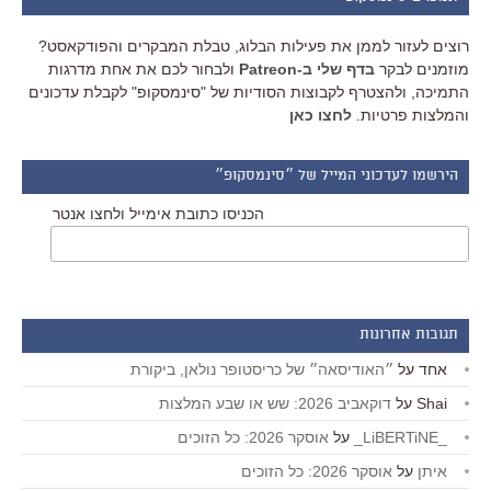
רוצים לעזור לממן את פעילות הבלוג, טבלת המבקרים והפודקאסט?
מוזמנים לבקר
בדף שלי ב-Patreon
ולבחור לכם את אחת מדרגות
התמיכה, ולהצטרף לקבוצות הסודיות של "סינמסקופ" לקבלת עדכונים
והמלצות פרטיות.
לחצו כאן
הירשמו לעדכוני המייל של ״סינמסקופ״
הכניסו כתובת אימייל ולחצו אנטר
תגובות אחרונות
אחד
על
״האודיסאה״ של כריסטופר נולאן, ביקורת
Shai
על
דוקאביב 2026: שש או שבע המלצות
_LiBERTiNE_
על
אוסקר 2026: כל הזוכים
איתן
על
אוסקר 2026: כל הזוכים