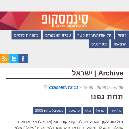
ראשי
על אודות/יצירת קשר
טבלת המבקרים
ביקורות סרטים
הרצאות
תסריט.ים
Archive | ישראל
08 אפריל 2008 | 15:49
~
11 COMMENTS
תחת גפנו
טלוויזיה
ישראל
כללי
סינמטק
פסטיבל ברלין 2008
מזל טוב לקוף הגדול מכולם. קינג קונג חגג (אתמול) 75. אדוארד
קופלנד חוגג לו יומהולדת בראד פיט אמר (לפי מגזין "פיפל") שלא