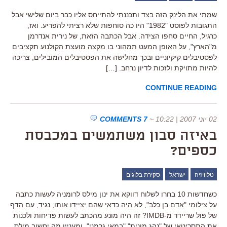
שמתי את הלינק הזה בצד ותכננתי להתייחס אליו כבר ביום שלישי אבל
התגובות לפוסט "1982" היו כה סוחפות שלא רציתי להפריע. ואז,
כרגיל, החיים סחפו הצידה. אבל הכתבה הזאת, של נירית אנדרמן
מ"הארץ", על האופן המעט תמהוני בו מקצה מועצת הקולנוע תקציבים
לפסטיבלים קיקיוניים ובכך מחלישה את הפסטיבלים המובילים, צריכה
להיות מתויקת ולזכות לדיון נרחב. […]
CONTINUE READING
02 יוני 2007 | 10:22
~
7 COMMENTS
באיזה סבון משתמשים במכבסת
כספים?
טלוויזיה
ישראל
סקירת בלוגים
כשחדשות 10 בחרו לשלוח דווקא את ינון מילס לרומניה לעשות כתבה
על צילומי "אדם בן כלב", לא היה כדאי שהם יציידו אותו, נגיד, עם הדף
של פול שריידר מ-IMDB? זה היה מונע מהכתב לעשות פדיחות ולכנות
את התסריטאי של "נהג מונית" "במאי גרמני". ומעניין מה יחשוב מילס