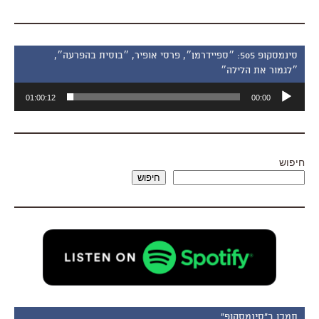
סינמסקופ 505: ״ספיידרמן״, פרסי אופיר, ״בוסית בהפרעה״,
״לגמור את הלילה״
נגן
01:00:12
00:00
אודיו
חיפוש
חיפוש
תמכו ב"סינמסקופ"