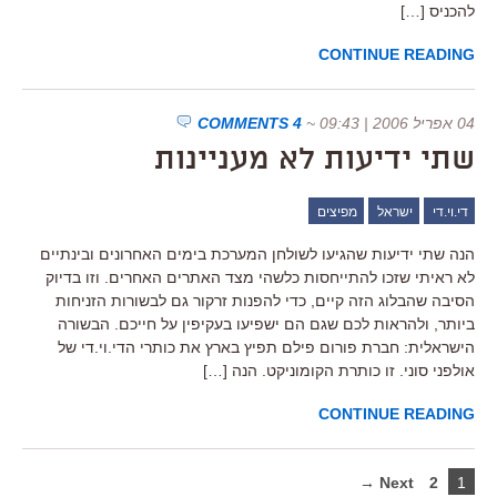
להכניס […]
CONTINUE READING
04 אפריל 2006 | 09:43
~
4 COMMENTS
שתי ידיעות לא מעניינות
די.וי.די
ישראל
מפיצים
הנה שתי ידיעות שהגיעו לשולחן המערכת בימים האחרונים ובינתיים
לא ראיתי שזכו להתייחסות כלשהי מצד האתרים האחרים. וזו בדיוק
הסיבה שהבלוג הזה קיים, כדי להפנות זרקור גם לבשורות הזניחות
ביותר, ולהראות לכם שגם הם ישפיעו בעקיפין על חייכם. הבשורה
הישראלית: חברת פורום פילם תפיץ בארץ את כותרי הדי.וי.די של
אולפני סוני. זו כותרת הקומוניקט. הנה […]
CONTINUE READING
Next →
2
1