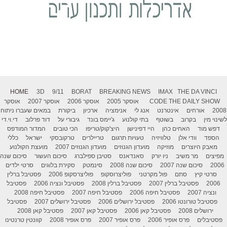
HOME
3D
9/11
BORAT
BREAKING NEWS
IMAX
THE DA VINCI
THE DAILY SHOW
CODE
אוסקר 2005
אוסקר 2006
אוסקר 2007
אוסקר
2008
אורחים
אינטרנט
אנג לי
אנימציה
ארכיון
ביקורת
במאים שעברו ניתוח
לשינוי מין
בקרוב
בשוטף
בתי קולנוע
ג'יימס בונד
גיבורי על
דוד פרלוב
די.וי.די
דפש מוד
האחים כהן
היי דפינישן
היצ'קוק/טריפו
הכי טובים
המדור המודפס
הספד
וודי אלן
טלוויזיה
טעויות תרגום
טריילרים
טרקובסקי
ישראל
כללי
מאבק היוצרים
מוזיקה
מועדון הגנוזים
מועדון הגנוזים 2007
מועצת הקולנוע
מפיצים
מר משיב
ניו יורק
סאנדאנס
סטיבן ספילברג
סיכום העשור
סיכום שנה
2006
סיכום שנה 2007
סיכום שנה 2008
סינמטק
סקירת בלוגים
סרטי ילדים
סרטי קיץ
סתם
פול מקרטני
פוליצרוסקופ
פוליצרסקופ 2006
פסטיבל ברלין
2006
פסטיבל ברלין 2007
פסטיבל ברלין 2008
פסטיבל ונציה 2006
פסטיבל
ונציה 2007
פסטיבל חיפה 2006
פסטיבל חיפה 2007
פסטיבל חיפה 2008
פסטיבל טורונטו 2006
פסטיבל ירושלים 2006
פסטיבל ירושלים 2007
פסטיבל
ירושלים 2008
פסטיבל קאן 2006
פסטיבל קאן 2007
פסטיבל קאן 2008
פסטיבלים
פרס אופיר 2006
פרס אופיר 2007
פרס אופיר 2008
קוונטין טרנטינו