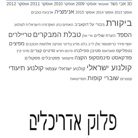
אבי נשר
אוסקר 2011
אוסקר 2012
אוסקר 2009
אוסקר 2010
3D
אווטאר
אנימציה
אוסקר 2015
ארבעה כוכבים
אוסקר 2013
אוסקר 2014
ביקורת
גיבורי על
דוקאביב
האחים כהן
האקדמיה הישראלית לקולנוע
טבלת המבקרים
טריילרים
הספד
הערת שוליים
וודי אלן
מפיצים
יוסף סידר
כריסטופר נולן
מדע בדיוני
מלחמת הכוכבים
לייב בלוג
מוזיקה
סטיבן ספילברג
סרטים קצרים
נטפליקס
סאנדאנס
סיכום חודש
סרטי קיץ
פודקאסט סינמסקופ הקצה
פסטיבלים
פסקולים
פיקסאר
קולנוע ישראלי
קולנוע תיעודי
קולנוע ישראלי עצמאי
שוברי קופות
תסריטאות
קטנוניזם