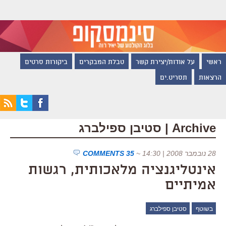
ראשי
על אודות/יצירת קשר
טבלת המבקרים
ביקורות סרטים
הרצאות
תסריט.ים
Archive | סטיבן ספילברג
28 נובמבר 2008 | 14:30
~
35 COMMENTS
אינטליגנציה מלאכותית, רגשות
אמיתיים
בשוטף
סטיבן ספילברג