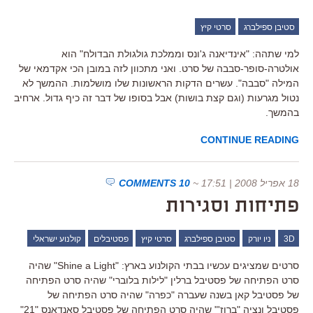
סטיבן ספילברג
סרטי קיץ
למי שתהה: "אינדיאנה ג'ונס וממלכת גולגולת הבדולח" הוא
אולטרה-סופר-סבבה של סרט. ואני מתכוון לזה במובן הכי אקדמאי של
המילה "סבבה". עשרים הדקות הראשונות שלו מושלמות. ההמשך לא
נטול מגרעות (וגם קצת בושות) אבל בסופו של דבר זה כיף גדול. ארחיב
בהמשך.
CONTINUE READING
18 אפריל 2008 | 17:51
~
10 COMMENTS
פתיחות וסגירות
3D
ניו יורק
סטיבן ספילברג
סרטי קיץ
פסטיבלים
קולנוע ישראלי
סרטים שמציגים עכשיו בבתי הקולנוע בארץ: "Shine a Light" שהיה
סרט הפתיחה של פסטיבל ברלין "לילות בלוברי" שהיה סרט הפתיחה
של פסטיבל קאן בשנה שעברה "כפרה" שהיה סרט הפתיחה של
פסטיבל ונציה "ברוז'" שהיה סרט הפתיחה של פסטיבל סאנדאנס "21"