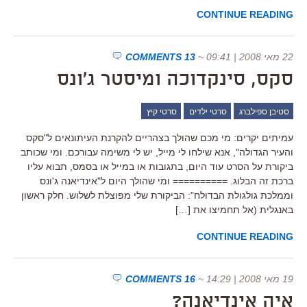
CONTINUE READING
22 מאי 2008 | 09:41
~
13 COMMENTS
סקס, סינקדוכה ומיסטר ג'ונס
סטיבן ספילברג
סרטי ילדים
סרטי קיץ
עמיתים יקרים: מי מכם שהולך בצהריים להקרנת העיתונאים ל"סקס
והעיר הגדולה", אנא שילחו לי מייל, יש לי משימה עבורכם. ומי שכותב
ביקורת על הסרט עוד היום, בתגובות או במייל או בסמס, תבוא עליו
ברכת זה הבלוג. ========== ומי שהולך היום ל"אינדיאנה ג'ונס
וממלכת גולגולת הבדולח": הביקורת שלי מפוצלת לשלוש. חלק ראשון
באנגלית (אל תחמיצו את […]
CONTINUE READING
19 מאי 2008 | 14:29
~
16 COMMENTS
איה אינדיאנה?