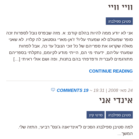
וויי וויי
סטיבן ספילברג
אני לא יודע ממה להיות בהלם קודם: א. מזה שבפרס נובל לספרות זכה
סופר שמעולם לא שמעתי עליו? ז'אן-מארי גוסטאב לה קלזיו. לא שאני
מאלה שקראו את ספריהם של כל זוכי הנובל עד כה, אבל לפחות
שמעתי עליהם, ידעתי מי הם, הייתי מודע לקיומם, נתקלתי בספריהם
מתורגמים לעברית ודפדפתי בהם בחנות, ופה ושם אולי ראיתי […]
CONTINUE READING
24 מאי 2008 | 19:31
~
19 COMMENTS
אינדי אני
סטיבן ספילברג
סרטי קיץ
למה סטיבן ספילברג הסכים ל"אינדיאנה ג'ונס" רביעי, התזה שלי.
המשך…