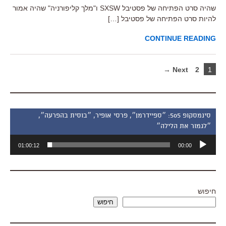
שהיה סרט הפתיחה של פסטיבל SXSW ו"מלך קליפורניה" שהיה אמור
להיות סרט הפתיחה של פסטיבל […]
CONTINUE READING
Next →
2
1
סינמסקופ 505: ״ספיידרמן״, פרסי אופיר, ״בוסית בהפרעה״,
״לגמור את הלילה״
נגן
01:00:12
00:00
אודיו
חיפוש
חיפוש