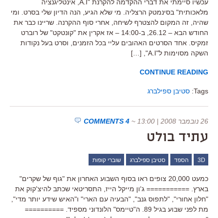
עכשיו סיימתי את דברי ההקדמה להקרנת "A.I, אינטליגנציה
מלאכותית" בסינמטק הרצליה. מי שלא הגיע, הנה הדיון שלי בסרט. ומי
שהיה, זה המקום להצטרף לשיחה, אחרי סוף ההקרנה. שריינו כבר את
החודש הבא – 26.12, ב-14:00 – אז אקרין את "קונטקט" של רוברט
זמקיס. אחד הסרטים האהובים עליי בכל הזמנים, וסרט בעל נקודות
השקה מסוימות ל"A.I", […]
CONTINUE READING
Tags:
סטיבן ספילברג
26 נובמבר 2008 | 13:00
~
4 COMMENTS
עתיד בולט
3D
הספד
סטיבן ספילברג
שוברי קופות
כמעט 20,000 צופים ראו בסוף השבוע האחרון את "גוף של שקרים"
בארץ. =========== ג'ון מייקל הייז, התסריטאי שכתב להיצ'קוק את
"חלון אחורי", "לתפוס גנב", "הבעיה עם הארי" ו"האיש שידע יותר מדי",
מת לפני שבוע בגיל 89. ה"טיימס" הלונדוני מספיד. ==========