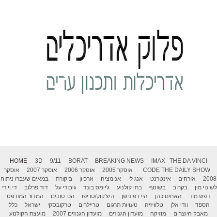
HOME
3D
9/11
BORAT
BREAKING NEWS
IMAX
THE DA VINCI
THE DAILY SHOW
CODE
אוסקר 2005
אוסקר 2006
אוסקר 2007
אוסקר
2008
אורחים
אינטרנט
אנג לי
אנימציה
ארכיון
ביקורת
במאים שעברו ניתוח
לשינוי מין
בקרוב
בשוטף
בתי קולנוע
ג'יימס בונד
גיבורי על
דוד פרלוב
די.וי.די
דפש מוד
האחים כהן
היי דפינישן
היצ'קוק/טריפו
הכי טובים
המדור המודפס
הספד
וודי אלן
טלוויזיה
טעויות תרגום
טריילרים
טרקובסקי
ישראל
כללי
מאבק היוצרים
מוזיקה
מועדון הגנוזים
מועדון הגנוזים 2007
מועצת הקולנוע