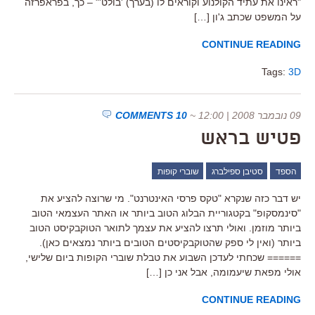
"ראינו את עתיד הקולנוע וקוראים לו (בערך) 'בולט'" – כך, בפראפרזה
על המשפט שכתב ג'ון […]
CONTINUE READING
Tags:
3D
09 נובמבר 2008 | 12:00
~
10 COMMENTS
פטיש בראש
הספד
סטיבן ספילברג
שוברי קופות
יש דבר כזה שנקרא "טקס פרסי האינטרנט". מי שרוצה להציע את
"סינמסקופ" בקטגוריית הבלוג הטוב ביותר או האתר העצמאי הטוב
ביותר מוזמן. ואולי תרצו להציע את עצמך לתואר הטוקבקיסט הטוב
ביותר (ואין לי ספק שהטוקבקיסטים הטובים ביותר נמצאים כאן).
====== שכחתי לעדכן השבוע את טבלת שוברי הקופות ביום שלישי,
אולי מפאת שיעמומה, אבל אני כן […]
CONTINUE READING