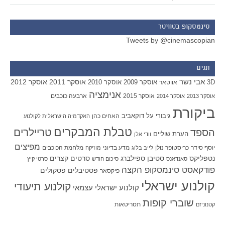
סינמסקופ בטוויטר
Tweets by @cinemascopian
תגים
אבי נשר
אוסקר 2011
אוסקר 2012
אוסקר 2009
אוסקר 2010
3D
אווטאר
אנימציה
אוסקר 2015
ארבעה כוכבים
אוסקר 2013
אוסקר 2014
ביקורת
גיבורי על
דוקאביב
האחים כהן
האקדמיה הישראלית לקולנוע
טבלת המבקרים
טריילרים
הספד
הערת שוליים
וודי אלן
מפיצים
יוסף סידר
כריסטופר נולן
מדע בדיוני
מלחמת הכוכבים
לייב בלוג
מוזיקה
סטיבן ספילברג
סרטים קצרים
נטפליקס
סאנדאנס
סיכום חודש
סרטי קיץ
פודקאסט סינמסקופ הקצה
פסטיבלים
פסקולים
פיקסאר
קולנוע ישראלי
קולנוע תיעודי
קולנוע ישראלי עצמאי
שוברי קופות
תסריטאות
קטנוניזם