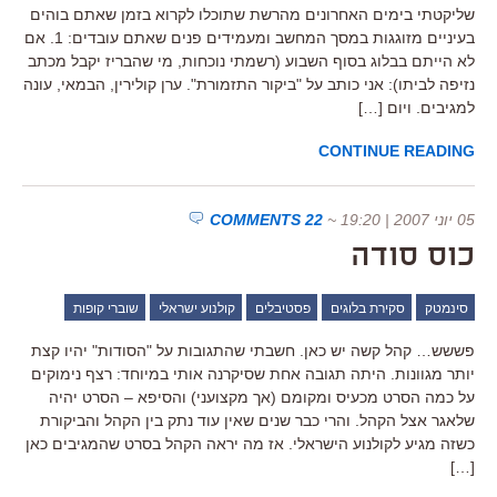
שליקטתי בימים האחרונים מהרשת שתוכלו לקרוא בזמן שאתם בוהים
בעיניים מזוגגות במסך המחשב ומעמידים פנים שאתם עובדים: 1. אם
לא הייתם בבלוג בסוף השבוע (רשמתי נוכחות, מי שהבריז יקבל מכתב
נזיפה לביתו): אני כותב על "ביקור התזמורת". ערן קולירין, הבמאי, עונה
למגיבים. ויום […]
CONTINUE READING
05 יוני 2007 | 19:20
~
22 COMMENTS
כוס סודה
סינמטק
סקירת בלוגים
פסטיבלים
קולנוע ישראלי
שוברי קופות
פששש… קהל קשה יש כאן. חשבתי שהתגובות על "הסודות" יהיו קצת
יותר מגוונות. היתה תגובה אחת שסיקרנה אותי במיוחד: רצף נימוקים
על כמה הסרט מכעיס ומקומם (אך מקצועני) והסיפא – הסרט יהיה
שלאגר אצל הקהל. והרי כבר שנים שאין עוד נתק בין הקהל והביקורת
כשזה מגיע לקולנוע הישראלי. אז מה יראה הקהל בסרט שהמגיבים כאן
[…]