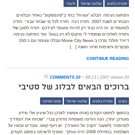
סקירת בלוגים
קולנוע ישראלי
תיעודי
הפתעה נעימה: הבלוג "עוגיות" בחר ב"סינמסקופ" כאחד הבלוגים
הנבחרים לשנת 2007. תודה רבה. תודה לכל מי שבחר עבורי. תודה
למועמדים. זה היה כבוד רק להיות מועמד לצידכם. תודה לסוכן שלי.
ותודה לאלוהים שמסדר לי מיקום לא רע בגוגל. עוד הפתעה נעימה:
דיוויד פולנד מרכז ב-Movie City News טבלה עצומה עם כ-150
מבקרים ורשימות סרטי השנה […]
CONTINUE READING
20 אוגוסט 2007 | 08:13
~
20 COMMENTS
ברוכים הבאים לבלוג של סטיבי
בקרוב
סקירת בלוגים
קולנוע ישראלי
קטעי מוזיקה
בהמשך לפוסט הקודם (אותו אמשיך לעדכן ככל שיגיע אלי מידע
מעודכן יותר), הנה הודעה משמחת מדורון צברי: "שכחת את 'המדריך
למהפכה' (לשעבר 'הקרב על האגרה'). יש ראף-קאט. עובדים עכשיו על
השלמות. בתחילת 2008 יהיה עותק". מוסיף לרשימה בפוסט הקודם,