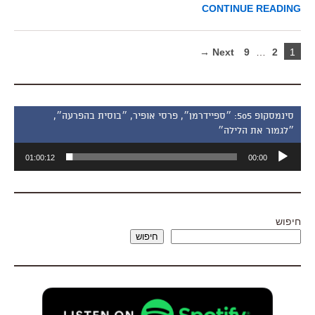
CONTINUE READING
Next →
9
…
2
1
סינמסקופ 505: ״ספיידרמן״, פרסי אופיר, ״בוסית בהפרעה״,
״לגמור את הלילה״
נגן
01:00:12
00:00
אודיו
חיפוש
חיפוש