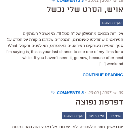
18 יוני 2007 | 20:41
~
3 COMMENTS
אויש, הסרט שלי נכשל
סקירת בלוגים
אלי רות מבואס מהכשלון של "הוסטל II". מי אשם? העותקים
הפיראטים שהודלפו לאינטרנט, המבקרים שכתבו ביקורת על הסרט על
סמך הצפייה בעותקים הפיראטים באינטרנט, האולפנים והקהל. What
I'm saying is, this is your last chance to see one of my films for a
while. If you haven't seen it, go now, because after next
weekend […]
CONTINUE READING
09 יוני 2007 | 23:00
~
8 COMMENTS
דפדפת נפוצה
אנימציה
היי דפינישן
סקירת בלוגים
יום ראשון. חוזרים לעבודה. למי יש כוח. אל דאגה: הנה כמה כתבות