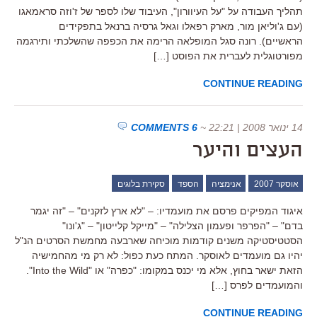
תהליך העבודה על "על העיוורון", העיבוד שלו לספר של ז'וזה סראמאגו
(עם ג'וליאן מור, מארק רפאלו וגאל גרסיה ברנאל בתפקידים
הראשיים). רונה סגל המופלאה הרימה את הכפפה שהשלכתי ותירגמה
מפורטוגלית לעברית את הפוסט […]
CONTINUE READING
14 ינואר 2008 | 22:21
~
6 COMMENTS
העצים והיער
אוסקר 2007
אנימציה
הספד
סקירת בלוגים
איגוד המפיקים פרסם את מועמדיו: – "לא ארץ לזקנים" – "זה יגמר
בדם" – "הפרפר ופעמון הצלילה" – "מייקל קלייטון" – "ג'ונו"
הסטטיסטיקה משנים קודמות מוכיחה שארבעה מחמשת הסרטים הנ"ל
יהיו גם מועמדים לאוסקר. המתח כעת כפול: לא רק מי מהחמישיה
הזאת ישאר בחוץ, אלא מי יכנס במקומו: "כפרה" או "Into the Wild".
והמועמדים לפרס […]
CONTINUE READING