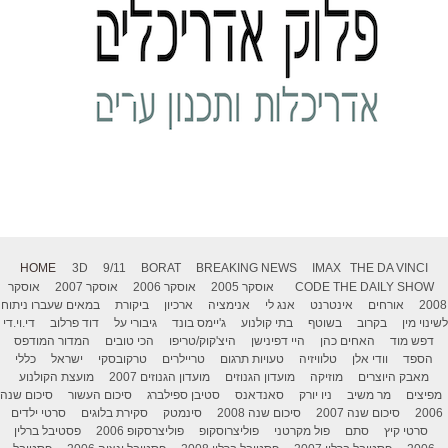
HOME
3D
9/11
BORAT
BREAKING NEWS
IMAX
THE DA VINCI
THE DAILY SHOW
CODE
אוסקר 2005
אוסקר 2006
אוסקר 2007
אוסקר
2008
אורחים
אינטרנט
אנג לי
אנימציה
ארכיון
ביקורת
במאים שעברו ניתוח
לשינוי מין
בקרוב
בשוטף
בתי קולנוע
ג'יימס בונד
גיבורי על
דוד פרלוב
די.וי.די
דפש מוד
האחים כהן
היי דפינישן
היצ'קוק/טריפו
הכי טובים
המדור המודפס
הספד
וודי אלן
טלוויזיה
טעויות תרגום
טריילרים
טרקובסקי
ישראל
כללי
מאבק היוצרים
מוזיקה
מועדון הגנוזים
מועדון הגנוזים 2007
מועצת הקולנוע
מפיצים
מר משיב
ניו יורק
סאנדאנס
סטיבן ספילברג
סיכום העשור
סיכום שנה
2006
סיכום שנה 2007
סיכום שנה 2008
סינמטק
סקירת בלוגים
סרטי ילדים
סרטי קיץ
סתם
פול מקרטני
פוליצרוסקופ
פוליצרסקופ 2006
פסטיבל ברלין