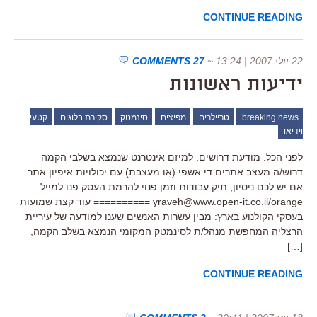
CONTINUE READING
22 יולי 2007 | 13:24
~
27 COMMENTS
ידיעות ראשונות
breaking news
טריילרים
מפיצים
סינמטק
סקירת בלוגים
קטעי
וידיאו
לפני הכל: מודעת דרושים. למיזם אינטרנט שנמצא בשלבי הקמה
דרוש/ה מעצב אתרים די אשפי (או מעצבת) עם יכולויות איפיון אתר.
אם יש לכם ניסיון, תיק עבודות וזמן פנוי להרמת העסק פנו למייל
yraveh@www.open-it.co.il/orange ========== עוד קצת שמועות
בעסקי הקולנוע בארץ: מבין עשרות האנשים שענו למודעה של עיריית
הרצליה המחפשת מנהל/ת לסינמטק המקומי הנמצא בשלב הקמה,
[…]
CONTINUE READING