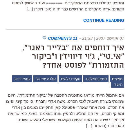
ומתייק בהחלט ברשימת המסקרנים. ======= ועוד בהמשך לפוסט
הקודם: איזה מהסרטים החדשים כבר יהיה מוכן ויוקרן […]
CONTINUE READING
07 אוגוסט 2007 | 21:33
~
11 COMMENTS
איך דוחפים את "בלייד ראנר",
"אי.טי", ג'וי דיוויז'ן ו"ביקור
התזמורת" לפוסט אחד?
מפיצים
סטיבן ספילברג
סקירת בלוגים
קולנוע ישראלי
קטעי וידיאו
תיעודי
אם אתמול הייתי מודאג מתוכנית ההפצה של "ביקור התזמורת", היום
שמעתי בשורה חיובית לגבי הסרט: משה אדרי וחברת יונייטד קינג יפיצו
את הסרט. זאת אחרי שאחרי פסטיבל קאן התקיימו מגעים בין אדרי
ומפיקי הסרט, ואז הם החליטו להפיץ אותו בעצמם. בעיני, כמי שרואה
איך אדרי שינה את מפת הפצת הקולנוע הישראלי בשלוש השנים
האחרונות (בהנחה […]