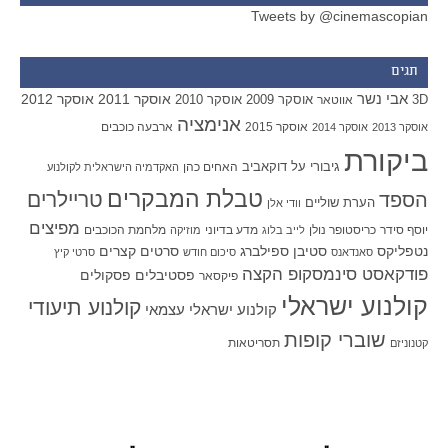
Tweets by @cinemascopian
תגים
אבי נשר
אוסקר 2011
אוסקר 2012
אוסקר 2009
אוסקר 2010
3D
אווטאר
אנימציה
אוסקר 2015
ארבעה כוכבים
אוסקר 2013
אוסקר 2014
ביקורת
גיבורי על
דוקאביב
האחים כהן
האקדמיה הישראלית לקולנוע
טבלת המבקרים
טריילרים
הספד
הערת שוליים
וודי אלן
מפיצים
יוסף סידר
כריסטופר נולן
מדע בדיוני
מלחמת הכוכבים
לייב בלוג
מוזיקה
סטיבן ספילברג
סרטים קצרים
נטפליקס
סאנדאנס
סיכום חודש
סרטי קיץ
פודקאסט סינמסקופ הקצה
פסטיבלים
פסקולים
פיקסאר
קולנוע ישראלי
קולנוע תיעודי
קולנוע ישראלי עצמאי
שוברי קופות
תסריטאות
קטנוניזם