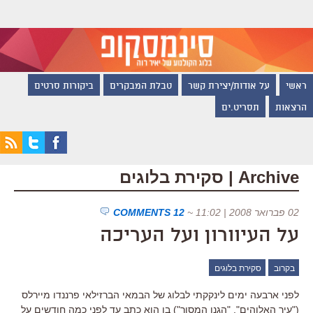
ראשי
על אודות/יצירת קשר
טבלת המבקרים
ביקורות סרטים
הרצאות
תסריט.ים
Archive | סקירת בלוגים
02 פברואר 2008 | 11:02
~
12 COMMENTS
על העיוורון ועל העריכה
בקרוב
סקירת בלוגים
לפני ארבעה ימים לינקקתי לבלוג של הבמאי הברזילאי פרננדו מיירלס
("עיר האלוהים", "הגנן המסור") בו הוא כתב עד לפני כמה חודשים על