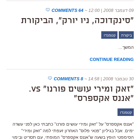
09 דצמבר 2008 | 12:00
~
64 COMMENTS
"סינקדוכה, ניו יורק", הביקורת
ביקורת
קטמנדו
המשך…
CONTINUE READING
30 נובמבר 2008 | 14:58
~
8 COMMENTS
"זאק ומירי עושים פורנו" vs.
"אננס אקספרס"
קטמנדו
"אננס אקספרס" על "זאק ומירי עושים פורנו" כתבתי כאן לפני עשרה
ימים. אבל בגיליון "פנאי פלוס" האחרון זעפתי למה "זאק ומירי"
הסימפטי הופץ בשעה ש"אננס אקספרס" המופתי, עם תסריט ובימוי