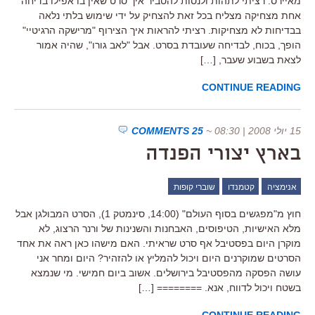
מאיירס. רציתי לתהות ולנסות להסביר איך סרט שאין בו אפילו בדיחה
אחת מצחיקה מצליח בכל זאת להצחיק על ידי שימוש בלתי נלאה
בבדיחות לא מצחיקות. רציתי להראות איך הצירוף "מרישקה הרגיטיי"
הופך, בכוח, לבדיחה שעובדת בסרט. אבל "לאב גורו", שהיה אמור
לצאת בשבוע שעבר, […]
CONTINUE READING
15 יולי 2008 | 08:30
~
25 COMMENTS
בארץ יצורי הפנדה
אנימציה
קטמנדו
שוברי קופות
חוץ מ"מפגשים בסוף העולם" (14:00, סינמטק 1), הסרט המבולגן אבל
מלא האישיות, הטיפוסים, האבחנות והשנינות של ורנר הרצוג, לא
מוקרן היום בפסטיבל אף סרט שראיתי. האם מישהו כאן ראה את אחד
הסרטים שמוקרנים היום ויכול להמליץ או להזהיר? היום ומחר אני
עושה הפסקה מהפסטיבל בירושלים. אשוב ביום חמישי. מי שנמצא
בשטח ויכול לדווח, אנא. ======== […]
CONTINUE READING