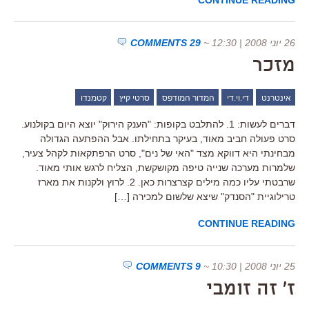
26 יוני 2008 | 12:30
~
29 COMMENTS
מזכר
אינטרנט
די.וי.די
המדור המודפס
סרטי קיץ
קטמנדו
דברים לעשות: 1. להתלבט בקופות: "הענק הירוק" יוצא היום בקולנוע.
סרט פעולה חביב מאוד, בעיקר בתחילתו. אבל ההפתעה הגדולה
מבחינתי היא דווקא מצד "האי של נים", סרט הרפתקאות לקהל צעיר,
שלמרות מערכה שנייה טיפה מקושקשת, הצליח לרגש אותי מאוד.
שרבטתי עליו כמה מילים קצרצרות כאן. 2. לרוץ ולקנות את מארז
טרילוגיית "הסנדק" שיצא שלשום למכירה […]
CONTINUE READING
25 יוני 2008 | 10:30
~
9 COMMENTS
ז' זה זומבי