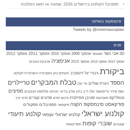
פסטיבל הקולנוע בירושלים 2026: שמונה או תשע המלצות
סינמסקופ בטוויטר
Tweets by @cinemascopian
תגים
אבי נשר
אוסקר 2011
אוסקר 2012
אוסקר 2009
אוסקר 2010
3D
אווטאר
אנימציה
אוסקר 2015
ארבעה כוכבים
אוסקר 2013
אוסקר 2014
ביקורת
גיבורי על
דוקאביב
האחים כהן
האקדמיה הישראלית לקולנוע
טבלת המבקרים
טריילרים
הספד
הערת שוליים
וודי אלן
מפיצים
יוסף סידר
כריסטופר נולן
מדע בדיוני
מלחמת הכוכבים
לייב בלוג
מוזיקה
סטיבן ספילברג
סרטים קצרים
נטפליקס
סאנדאנס
סיכום חודש
סרטי קיץ
פודקאסט סינמסקופ הקצה
פסטיבלים
פסקולים
פיקסאר
קולנוע ישראלי
קולנוע תיעודי
קולנוע ישראלי עצמאי
שוברי קופות
תסריטאות
קטנוניזם