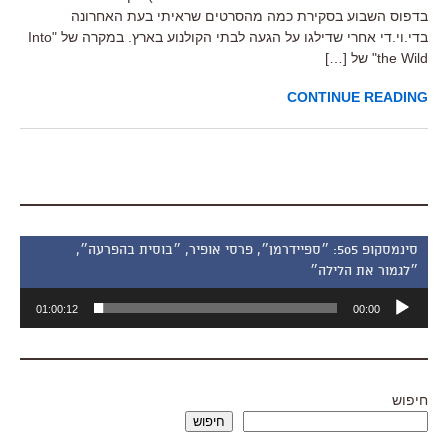
בדפוס השבוע בסקירת כמה מהסרטים שראיתי בעת האחרונה
בדי.וי.די אחרי שדילגו על הגעה לבתי הקולנוע בארץ. במקרה של "Into
the Wild" של […]
CONTINUE READING
סינמסקופ 505: ״ספיידרמן״, פרסי אופיר, ״בוסית בהפרעה״,
״לגמור את הלילה״
נגן
01:00:12
00:00
אודיו
חיפוש
חיפוש