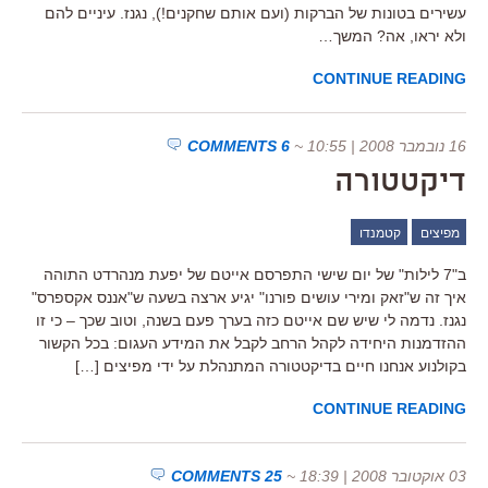
עשירים בטונות של הברקות (ועם אותם שחקנים!), נגנז. עיניים להם
ולא יראו, אה? המשך…
CONTINUE READING
16 נובמבר 2008 | 10:55
~
6 COMMENTS
דיקטטורה
מפיצים
קטמנדו
ב"7 לילות" של יום שישי התפרסם אייטם של יפעת מנהרדט התוהה
איך זה ש"זאק ומירי עושים פורנו" יגיע ארצה בשעה ש"אננס אקספרס"
נגנז. נדמה לי שיש שם אייטם כזה בערך פעם בשנה, וטוב שכך – כי זו
ההזדמנות היחידה לקהל הרחב לקבל את המידע העגום: בכל הקשור
בקולנוע אנחנו חיים בדיקטטורה המתנהלת על ידי מפיצים […]
CONTINUE READING
03 אוקטובר 2008 | 18:39
~
25 COMMENTS