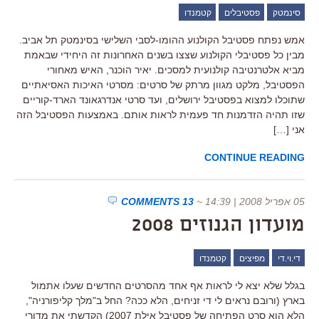
סינמטק
פסטיבלים
קטמנדו
אמש נפתח פסטיבל הקולנוע ההומו-לסבי השלישי בסינמטק תל אביב.
מבין כל פסטיבלי הקולנוע שצצו בשנים האחרונות זה היחידי שבאמת
מביא אלטרנטיבה קולנועית למסכים. יאיר הוכנר, האיש מאחורי
הפסטיבל, מלקט מגוון מרתק של סרטים: מסרטי האיכות האסיאתיים
שתוכלו למצוא בפסטיבל ירושלים, ועד סרטי אנדרגאונד הארד-קוריים
שזו תהיה הזדמנות חד פעמית לראות אותם. באמצעות הפסטיבל הזה
אני […]
CONTINUE READING
05 אפריל 2008 | 14:39
~
13 COMMENTS
מועדון הגנוזים 2008
די.וי.די
מפיצים
קטמנדו
בגלל שלא יצא לי לראות אף אחד מהסרטים החדשים שעלו אתמול
בארץ (ורובם נראים לי די זניחים, הלא ככה? החל ב"מלך קליפורניה",
הלא הוא סרט הפתיחה של פסטיבל אילת 2007) הקדשתי את מדורי