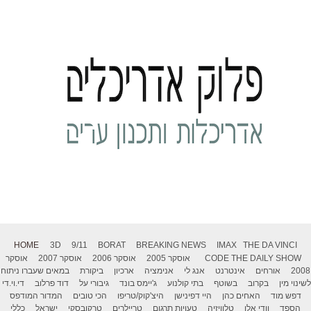
HOME
3D
9/11
BORAT
BREAKING NEWS
IMAX
THE DA VINCI
THE DAILY SHOW
CODE
אוסקר 2005
אוסקר 2006
אוסקר 2007
אוסקר
2008
אורחים
אינטרנט
אנג לי
אנימציה
ארכיון
ביקורת
במאים שעברו ניתוח
לשינוי מין
בקרוב
בשוטף
בתי קולנוע
ג'יימס בונד
גיבורי על
דוד פרלוב
די.וי.די
דפש מוד
האחים כהן
היי דפינישן
היצ'קוק/טריפו
הכי טובים
המדור המודפס
הספד
וודי אלן
טלוויזיה
טעויות תרגום
טריילרים
טרקובסקי
ישראל
כללי