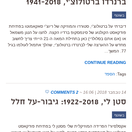
ברנרדו ברטולוצ'י, 1941-2018
בשוטף
דיברתי על ברטולוצ'י, סטוררו והמוזיקה של ריוצ'י סאקאמוטו בפתיחת
פודקאסט הקולנוע של סינמסקופ ברדיו הקצה. לחצו על הנגן משמאל
או (אם אתם בסלולרי) כאן בתחילת המאה ה-21 הייתי צריך לחשוב
מחדש על ההערצה שלי לברנרדו ברטולוצ'י, שהלך אתמול לעולמו בגיל
77. המשך…
CONTINUE READING
Tags:
הספד
14 נובמבר 2018 | 16:06
~
2 COMMENTS
סטן לי, 1922-2018: גיבור-על חלל
בשוטף
אקסלסיור! הפרידה המוזיקלית שלי מסטן לי בפתיחת פודקאסט