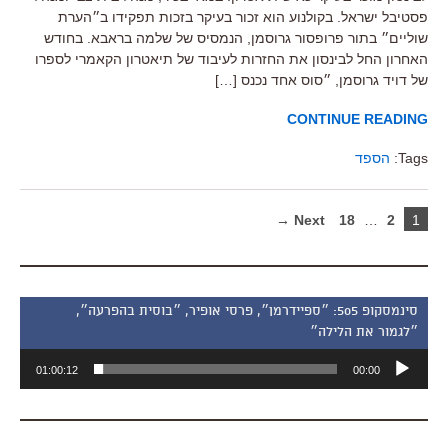
פסטיבל ישראל. בקולנוע הוא זכור בעיקר בזכות תפקידו ב״הערת
שוליים״ בתור פרופסור גרוסמן, הנמסיס של שלמה בראבא. בחודש
האחרון החל לבינסון את החזרות לעיבוד של תיאטרון הקאמרי לספרו
של דויד גרוסמן, ״סוס אחד נכנס […]
CONTINUE READING
Tags:
הספד
Next →
18
…
2
1
סינמסקופ 505: ״ספיידרמן״, פרסי אופיר, ״בוסית בהפרעה״,
״לגמור את הלילה״
נגן
01:00:12
00:00
אודיו