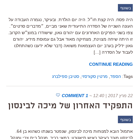
בשוטף
היה פסח. היה קצת חו״ל. היה יום הולדת. ובעיקר, נגמרה העבודה על
העונה השנייה של הסדרה התיעודית שאני מביים, ״מדברים סרטים״.
צפו בשני הפרקים האחרונים עם יהורם גאון, שישודרו במוצ״ש הקרוב.
זו היתה שיחה מצוינת, מצחיקה מאוד אבל גם עמוסת מידע. יהורם
גאון ידליק בערב יום העצמאות משואה (דבר שלא ידענו כשהתחלנו
לעבוד על הסדרה […]
CONTINUE READING
Tags:
הספד
,
מרטין סקורסזי
,
סטיבן ספילברג
22 מרץ 2017 | 12:40
~
1 COMMENT
התפקיד האחרון של מיכה לבינסון
בשוטף
אתמול הובא למנוחות מיכה לבינסון, שנפטר בשנתו כשהוא בן 64.
לבינסון מוכר בעיקר כאיש תיאטרון: במאי בכיר, מנהל בית צבי ומנהל