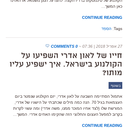
הקולנוע של סינמסקופ ברדיו הקצה. לחצו על הנגן משמאל או האזינו
כאן המשך…
CONTINUE READING
Tags:
הספד
27 אפריל 2018 | 07:36
~
0 COMMENTS
חייו של לאון אדרי השפיעו על
הקולנוע בישראל. איך ישפיע עליו
מותו?
בשוטף
אתמול הסתיימה השבעה על לאון אדרי, יזם הקולנוע שנפטר ביום
העצמאות בגיל 70. הנה כמה מילים שכתבתי על הישגיו של אדרי,
המורשת שלו (לצד אחיו המוכר ממנו, משה אדרי) ומה עשוי לקרות
בקרוב למפעל העצום והחלוצי הזה שהקימו האחים אדרי. המשך…
CONTINUE READING