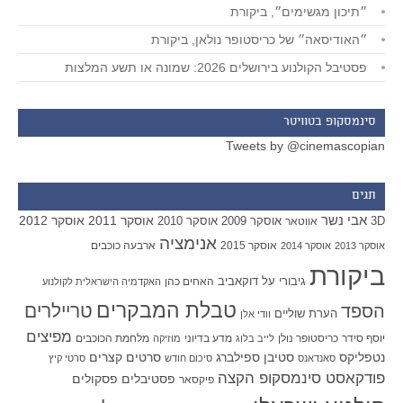
״תיכון מגשימים״, ביקורת
״האודיסאה״ של כריסטופר נולאן, ביקורת
פסטיבל הקולנוע בירושלים 2026: שמונה או תשע המלצות
סינמסקופ בטוויטר
Tweets by @cinemascopian
תגים
אבי נשר
אוסקר 2011
אוסקר 2012
אוסקר 2009
אוסקר 2010
3D
אווטאר
אנימציה
אוסקר 2015
ארבעה כוכבים
אוסקר 2013
אוסקר 2014
ביקורת
גיבורי על
דוקאביב
האחים כהן
האקדמיה הישראלית לקולנוע
טבלת המבקרים
טריילרים
הספד
הערת שוליים
וודי אלן
מפיצים
יוסף סידר
כריסטופר נולן
מדע בדיוני
מלחמת הכוכבים
לייב בלוג
מוזיקה
סטיבן ספילברג
סרטים קצרים
נטפליקס
סאנדאנס
סיכום חודש
סרטי קיץ
פודקאסט סינמסקופ הקצה
פסטיבלים
פסקולים
פיקסאר