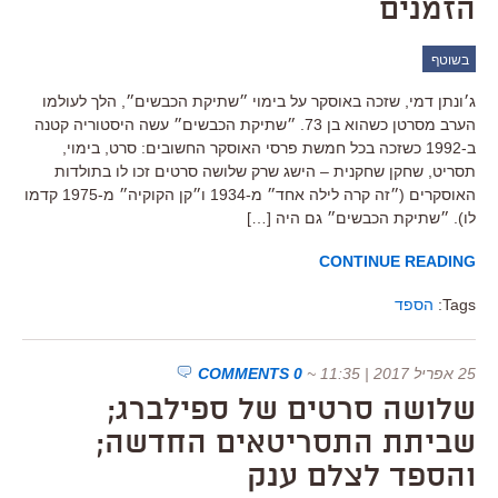
הזמנים
בשוטף
ג׳ונתן דמי, שזכה באוסקר על בימוי ״שתיקת הכבשים״, הלך לעולמו
הערב מסרטן כשהוא בן 73. ״שתיקת הכבשים״ עשה היסטוריה קטנה
ב-1992 כשזכה בכל חמשת פרסי האוסקר החשובים: סרט, בימוי,
תסריט, שחקן שחקנית – הישג שרק שלושה סרטים זכו לו בתולדות
האוסקרים (״זה קרה לילה אחד״ מ-1934 ו״קן הקוקיה״ מ-1975 קדמו
לו). ״שתיקת הכבשים״ גם היה […]
CONTINUE READING
Tags:
הספד
25 אפריל 2017 | 11:35
~
0 COMMENTS
שלושה סרטים של ספילברג;
שביתת התסריטאים החדשה;
והספד לצלם ענק