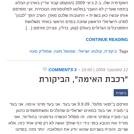
האקדמיה שלו, ב-2 ביוני 2009 (הטקסט קבור עדיין בארכיון הבלוג
בתפוז שעדיין לא הועבר במלואו לפלטפורמה הנוכחית. אני מפרסם
אותו עכשיו כאן בשנית + התגובות שלכם מאז). הערב הפך "לבנון"
לסרט הישראלי הראשון שזוכה בפרס הראשי באחד משלושת
הפסטיבלים הגדולים בעולם (קאן, ברלין, ונציה) פורסם […]
CONTINUE READING
Tags:
ביקורת
,
קולנוע ישראלי
,
שמואל מעוז
,
שמוליק מעוז
12 ספטמבר 2009 | 10:00
~
3 COMMENTS
"רכבת האימה", הביקורת
ביקורת
פורסם ב"פנאי פלוס", 9.9.09 אני בעד. אני בעד סרטי אימה. אני בעד
בי-מוביז. אני בעד במאים ישראליים שהולכים ומשתפשפים כהוגן
בבי-מוביז ובסרטי אימה. זה מסלול הכשרה נורמטיבי בהוליווד, ואני
מוריד את הכובע בפני גידי רף שהלך ועשה לא רק סרט אחד כזה, אלא
שניים, והוכיח בשניהם שהוא יודע את המלאכה. יותר מזה: בסרטו