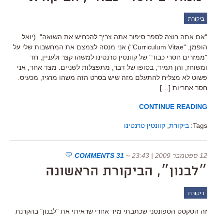
ביקורת
"אם אתה רוצה לספר סיפור אתה צריך להכחיש את השואה". (יואל
הופמן, "Curriculum Vitae") אני מנסה לצמצם את המחשבות שלי על
"ממזרים חסרי כבוד" של קוונטין טרנטינו למשהו קצר ולעניין, חד
ומשוחז, והן תמיד, בסופו של דבר, מתפצלות לשניים. מצד אחד, אני
פשוט לא מצליח להתעלם מזה שיש בסרט הזה משהו מרגיז, מכעיס.
חסר אחריות […]
CONTINUE READING
Tags:
ביקורת
,
קוונטין טרנטינו
12 ספטמבר 2009 | 23:43
~
31 COMMENTS
״לבנון״, הביקורת הראשונה
ביקורת
זה הטקסט הספונטני שכתבתי מיד אחרי שראיתי את "לבנון" בהקרנת