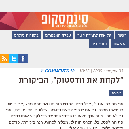
ראשי
על אודות/יצירת קשר
טבלת המבקרים
ביקורות סרטים
הרצאות
תסריט.ים
03 אוקטובר 2009 | 10:16
~
13 COMMENTS
"לקחת את וודסטוק", הביקורת
ביקורת
אני מחובבי אנג לי, אבל סרטו החדש הוא סוג של מפח נפש (אם כי יש
בו משהו מהנה, גם אם זו הנאה קצת נדושה, שבלונית וטלוויזיונית). אני
גם לא מבין איזה ערך מצאו בו פרנסי פסטיבל כדי לקבוע אותו כסרט
פתיחה לפסטיבל. הסרט הזה לא מצליח לסחוף. הנה ביקורתי: פורסם
ב"פנאי פלוס", 30.9.2009 אנג לי, […]