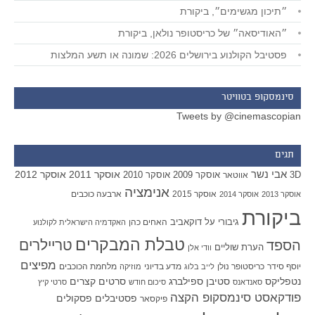
״תיכון מגשימים״, ביקורת
״האודיסאה״ של כריסטופר נולאן, ביקורת
פסטיבל הקולנוע בירושלים 2026: שמונה או תשע המלצות
סינמסקופ בטוויטר
Tweets by @cinemascopian
תגים
אבי נשר
אוסקר 2011
אוסקר 2012
אוסקר 2009
אוסקר 2010
3D
אווטאר
אנימציה
אוסקר 2015
ארבעה כוכבים
אוסקר 2013
אוסקר 2014
ביקורת
גיבורי על
דוקאביב
האחים כהן
האקדמיה הישראלית לקולנוע
טבלת המבקרים
טריילרים
הספד
הערת שוליים
וודי אלן
מפיצים
יוסף סידר
כריסטופר נולן
מדע בדיוני
מלחמת הכוכבים
לייב בלוג
מוזיקה
סטיבן ספילברג
סרטים קצרים
נטפליקס
סאנדאנס
סיכום חודש
סרטי קיץ
פודקאסט סינמסקופ הקצה
פסטיבלים
פסקולים
פיקסאר