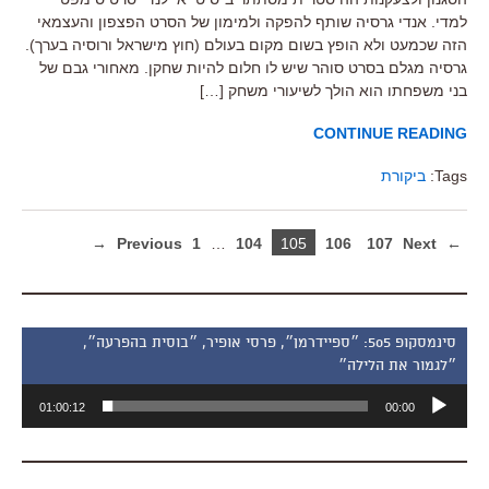
למדי. אנדי גרסיה שותף להפקה ולמימון של הסרט הפצפון והעצמאי
הזה שכמעט ולא הופץ בשום מקום בעולם (חוץ מישראל ורוסיה בערך).
גרסיה מגלם בסרט סוהר שיש לו חלום להיות שחקן. מאחורי גבם של
בני משפחתו הוא הולך לשיעורי משחק […]
CONTINUE READING
Tags:
ביקורת
1
…
104
105
106
107
Next →
← Previous
סינמסקופ 505: ״ספיידרמן״, פרסי אופיר, ״בוסית בהפרעה״,
״לגמור את הלילה״
נגן
01:00:12
00:00
אודיו