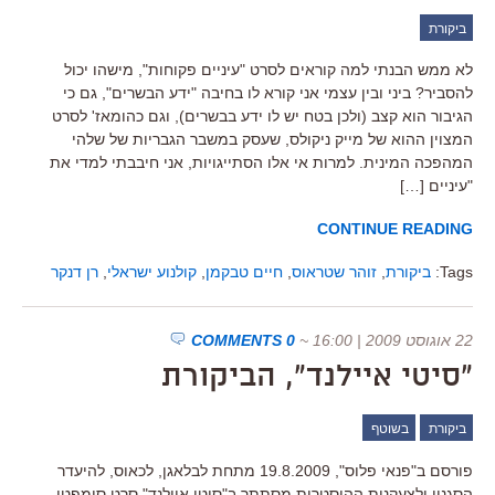
ביקורת
לא ממש הבנתי למה קוראים לסרט "עיניים פקוחות", מישהו יכול
להסביר? ביני ובין עצמי אני קורא לו בחיבה "ידע הבשרים", גם כי
הגיבור הוא קצב (ולכן בטח יש לו ידע בבשרים), וגם כהומאז' לסרט
המצוין ההוא של מייק ניקולס, שעסק במשבר הגבריות של שלהי
המהפכה המינית. למרות אי אלו הסתייגויות, אני חיבבתי למדי את
"עיניים […]
CONTINUE READING
Tags:
ביקורת
,
זוהר שטראוס
,
חיים טבקמן
,
קולנוע ישראלי
,
רן דנקר
22 אוגוסט 2009 | 16:00
~
0 COMMENTS
"סיטי איילנד", הביקורת
ביקורת
בשוטף
פורסם ב"פנאי פלוס", 19.8.2009 מתחת לבלאגן, לכאוס, להיעדר
הסגנון ולצעקנות ההיסטרית מסתתר ב"סיטי איילנד" סרט סימפטי