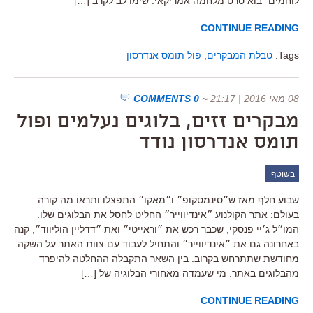
לוחמים" בוא סרט מלחמה אמריקאי. שימו לב לקרב […]
CONTINUE READING
Tags:
טבלת המבקרים
,
פול תומס אנדרסון
08 מאי 2016 | 21:17
~
0 COMMENTS
מבקרים זזים, בלוגים נעלמים ופול
תומס אנדרסון נודד
בשוטף
שבוע חלף מאז ש״סינמסקופ״ ו״מאקו״ התפצלו ותראו מה קורה
בעולם: אתר הקולנוע ״אינדיווייר״ החליט לחסל את הבלוגים שלו.
המו״ל ג׳יי פנסקי, שכבר רכש את ״וראייטי״ ואת ״דדליין הוליווד״, קנה
באחרונה גם את ״אינדיווייר״ והתחיל לעבוד עם צוות האתר על השקה
מחודשת שתתרחש בקרוב. בין השאר התקבלה ההחלטה להיפרד
מהבלוגים באתר. מי שעמדה מאחורי הבלוגיה של […]
CONTINUE READING