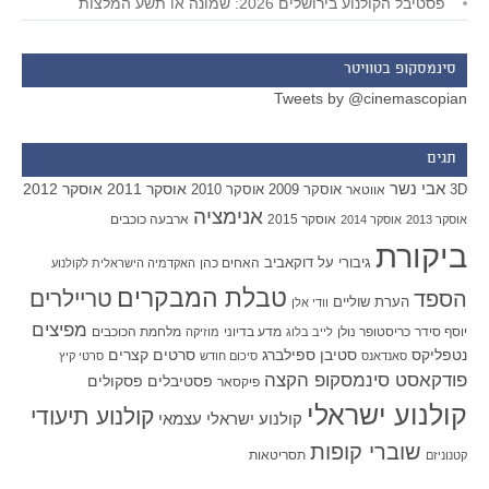
פסטיבל הקולנוע בירושלים 2026: שמונה או תשע המלצות
סינמסקופ בטוויטר
Tweets by @cinemascopian
תגים
אבי נשר
אוסקר 2011
אוסקר 2012
אוסקר 2009
אוסקר 2010
3D
אווטאר
אנימציה
אוסקר 2015
ארבעה כוכבים
אוסקר 2013
אוסקר 2014
ביקורת
גיבורי על
דוקאביב
האחים כהן
האקדמיה הישראלית לקולנוע
טבלת המבקרים
טריילרים
הספד
הערת שוליים
וודי אלן
מפיצים
יוסף סידר
כריסטופר נולן
מדע בדיוני
מלחמת הכוכבים
לייב בלוג
מוזיקה
סטיבן ספילברג
סרטים קצרים
נטפליקס
סאנדאנס
סיכום חודש
סרטי קיץ
פודקאסט סינמסקופ הקצה
פסטיבלים
פסקולים
פיקסאר
קולנוע ישראלי
קולנוע תיעודי
קולנוע ישראלי עצמאי
שוברי קופות
תסריטאות
קטנוניזם