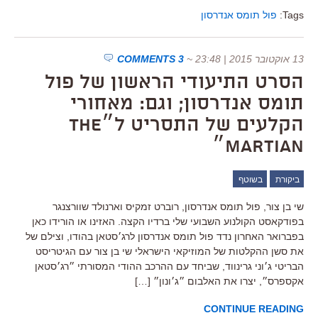
Tags:
פול תומס אנדרסון
13 אוקטובר 2015 | 23:48
~
3 COMMENTS
הסרט התיעודי הראשון של פול
תומס אנדרסון; וגם: מאחורי
הקלעים של התסריט ל״The
Martian״
ביקורת
בשוטף
שי בן צור, פול תומס אנדרסון, רוברט זמקיס וארנולד שוורצנגר
בפודקאסט הקולנוע השבועי שלי ברדיו הקצה. האזינו או הורידו כאן
בפברואר האחרון נדד פול תומס אנדרסון לרג׳סטאן בהודו, וצילם של
את סשן ההקלטות של המוזיקאי הישראלי שי בן צור עם הגיטריסט
הבריטי ג׳וני גרינווד, שביחד עם ההרכב ההודי המסורתי ״רג׳סטאן
אקספרס״, יצרו את האלבום ״ג׳ונון״ […]
CONTINUE READING