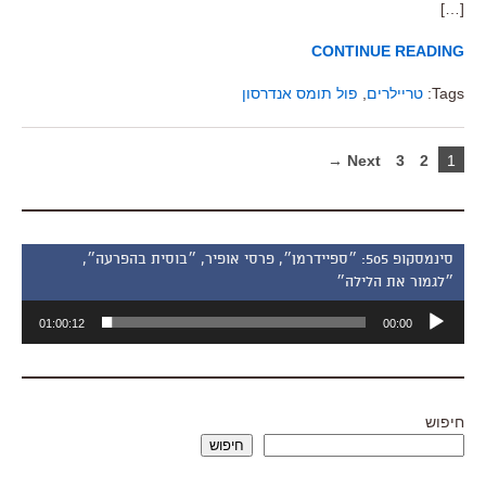
[…]
CONTINUE READING
Tags:
טריילרים
,
פול תומס אנדרסון
Next →
3
2
1
סינמסקופ 505: ״ספיידרמן״, פרסי אופיר, ״בוסית בהפרעה״,
״לגמור את הלילה״
נגן
01:00:12
00:00
אודיו
חיפוש
חיפוש