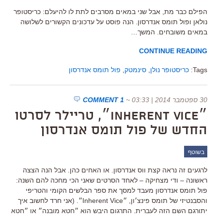
הפילם כבר מת, אבל שני במאים מסרבים לתת לו להיעלם: כריסטופר
נולאן ופול תומס אנדרסון. הנה פוסט על עדכונים הקשורים לשלושה
במאים משובחים. המשך…
CONTINUE READING
Tags:
כריסטופר נולן
,
סינמטק
,
פול תומס אנדרסון
30 ספטמבר 2014 | 03:33
~
1 COMMENT
״Inherent Vice״, טריילר לסרטו
החדש של פול תומס אנדרסון
בשוטף
לרגעים זה נראה קצת ווס אנדרסון. או האחים כהן. אבל הנה הצצה
ראשונה – ודי מצחיקה – לאחד הסרטים שאני הכי מחכה להם השנה:
פול תומס אנדרסון מעבד למסך את ספר הבלשים הקומי והטריפי
והסבנטיזי של תומס פינצ׳ון, ״Inherent Vice״. (אני חרד לחשוב איך
יתורגם השם הזה לעברית. התרגום היבש הוא ״חטא מובנה״ או ״חטא