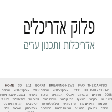
HOME
3D
9/11
BORAT
BREAKING NEWS
IMAX
THE DA VINCI
THE DAILY SHOW
CODE
אוסקר 2005
אוסקר 2006
אוסקר 2007
אוסקר
2008
אורחים
אינטרנט
אנג לי
אנימציה
ארכיון
ביקורת
במאים שעברו ניתוח
לשינוי מין
בקרוב
בשוטף
בתי קולנוע
ג'יימס בונד
גיבורי על
דוד פרלוב
די.וי.די
דפש מוד
האחים כהן
היי דפינישן
היצ'קוק/טריפו
הכי טובים
המדור המודפס
הספד
וודי אלן
טלוויזיה
טעויות תרגום
טריילרים
טרקובסקי
ישראל
כללי