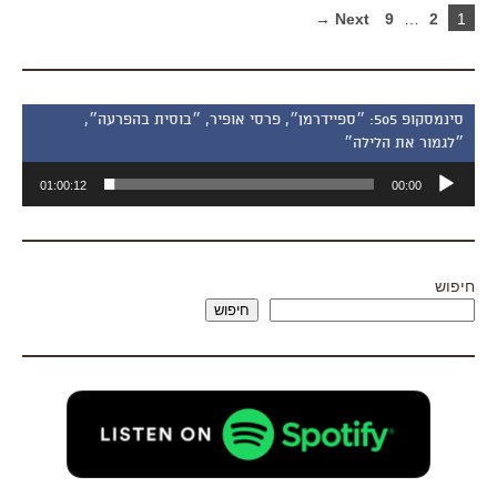
Next →
9
…
2
1
סינמסקופ 505: ״ספיידרמן״, פרסי אופיר, ״בוסית בהפרעה״,
״לגמור את הלילה״
נגן
01:00:12
00:00
אודיו
חיפוש
חיפוש