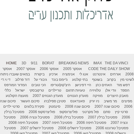
HOME
3D
9/11
BORAT
BREAKING NEWS
IMAX
THE DA VINCI
THE DAILY SHOW
CODE
אוסקר 2005
אוסקר 2006
אוסקר 2007
אוסקר
2008
אורחים
אינטרנט
אנג לי
אנימציה
ארכיון
ביקורת
במאים שעברו ניתוח
לשינוי מין
בקרוב
בשוטף
בתי קולנוע
ג'יימס בונד
גיבורי על
דוד פרלוב
די.וי.די
דפש מוד
האחים כהן
היי דפינישן
היצ'קוק/טריפו
הכי טובים
המדור המודפס
הספד
וודי אלן
טלוויזיה
טעויות תרגום
טריילרים
טרקובסקי
ישראל
כללי
מאבק היוצרים
מוזיקה
מועדון הגנוזים
מועדון הגנוזים 2007
מועצת הקולנוע
מפיצים
מר משיב
ניו יורק
סאנדאנס
סטיבן ספילברג
סיכום העשור
סיכום שנה
2006
סיכום שנה 2007
סיכום שנה 2008
סינמטק
סקירת בלוגים
סרטי ילדים
סרטי קיץ
סתם
פול מקרטני
פוליצרוסקופ
פוליצרסקופ 2006
פסטיבל ברלין
2006
פסטיבל ברלין 2007
פסטיבל ברלין 2008
פסטיבל ונציה 2006
פסטיבל
ונציה 2007
פסטיבל חיפה 2006
פסטיבל חיפה 2007
פסטיבל חיפה 2008
פסטיבל טורונטו 2006
פסטיבל ירושלים 2006
פסטיבל ירושלים 2007
פסטיבל
ירושלים 2008
פסטיבל קאן 2006
פסטיבל קאן 2007
פסטיבל קאן 2008