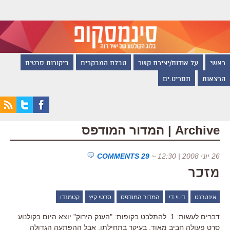
ראשי
על אודות/יצירת קשר
טבלת המבקרים
ביקורות סרטים
הרצאות
תסריט.ים
Archive | המדור המודפס
26 יוני 2008 | 12:30
~
29 COMMENTS
מזכר
אינטרנט
די.וי.די
המדור המודפס
סרטי קיץ
קטמנדו
דברים לעשות: 1. להתלבט בקופות: "הענק הירוק" יוצא היום בקולנוע.
סרט פעולה חביב מאוד, בעיקר בתחילתו. אבל ההפתעה הגדולה