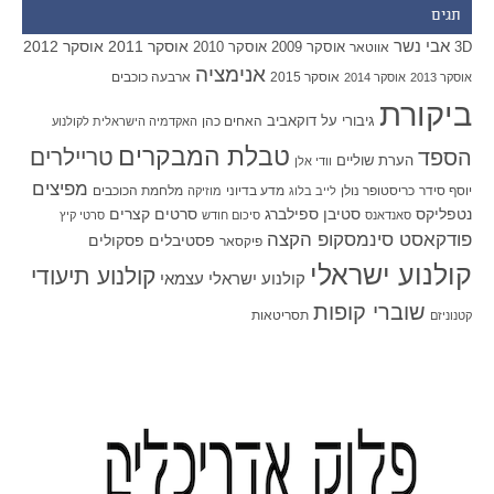
תגים
אבי נשר
אוסקר 2011
אוסקר 2012
אוסקר 2009
אוסקר 2010
3D
אווטאר
אנימציה
אוסקר 2015
ארבעה כוכבים
אוסקר 2013
אוסקר 2014
ביקורת
גיבורי על
דוקאביב
האחים כהן
האקדמיה הישראלית לקולנוע
טבלת המבקרים
טריילרים
הספד
הערת שוליים
וודי אלן
מפיצים
יוסף סידר
כריסטופר נולן
מדע בדיוני
מלחמת הכוכבים
לייב בלוג
מוזיקה
סטיבן ספילברג
סרטים קצרים
נטפליקס
סאנדאנס
סיכום חודש
סרטי קיץ
פודקאסט סינמסקופ הקצה
פסטיבלים
פסקולים
פיקסאר
קולנוע ישראלי
קולנוע תיעודי
קולנוע ישראלי עצמאי
שוברי קופות
תסריטאות
קטנוניזם