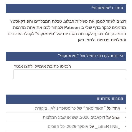
תמכו ב"סינמסקופ"
רוצים לעזור לממן את פעילות הבלוג, טבלת המבקרים והפודקאסט?
מוזמנים לבקר
בדף שלי ב-Patreon
ולבחור לכם את אחת מדרגות
התמיכה, ולהצטרף לקבוצות הסודיות של "סינמסקופ" לקבלת עדכונים
והמלצות פרטיות.
לחצו כאן
הירשמו לעדכוני המייל של ״סינמסקופ״
הכניסו כתובת אימייל ולחצו אנטר
תגובות אחרונות
אחד
על
״האודיסאה״ של כריסטופר נולאן, ביקורת
Shai
על
דוקאביב 2026: שש או שבע המלצות
_LiBERTiNE_
על
אוסקר 2026: כל הזוכים