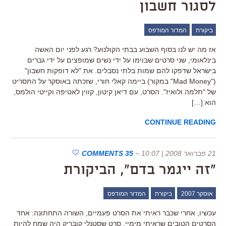
לסגור חשבון
ביקורת
המדור המודפס
אז מה יש לנו בסוף השבוע בבתי הקולנוע? רגע לפני יום האשה
בינלאומי, שני סרטים שבוימו על ידי נשים שמופצים על ידי גברים
בישראל שדפקו להם שמות בלתי נסבלים. את "לא דופקות חשבון"
("Mad Money" במקור) ביימה קאלי חורי, שזכתה באוסקר על התסריט
של "תלמה ולואיז". הסרט, עם דיאן קיטון, קווין לאטיפה וקייטי הולמס,
הוא […]
CONTINUE READING
21 פברואר 2008 | 10:07
~
35 COMMENTS
"זה ייגמר בדם", הביקורת
אוסקר 2007
ביקורת
המדור המודפס
עכשיו, אחרי שכבר ראיתי את הסרט פעמיים, השורה התחתונה: אחד
הסרטים הטובים שראיתי מימיי. סרט שסטנלי קובריק היה שמח להיות