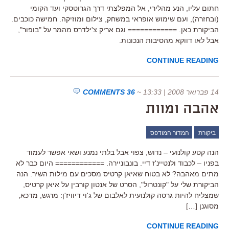
חתום עליו, הנע מהלירי, אל המפלצתי דרך הגרוטסקי ועד הקומי
(ובחזרה), ועם שימוש אופראי במשחק, צילום ומוזיקה. חמישה כוכבים.
הביקורת כאן. ============ וגם אריק צ'ילדרס מהמר על "בופור",
אבל לאו דווקא מהסיבות הנכונות.
CONTINUE READING
14 פברואר 2008 | 13:33
~
36 COMMENTS
אהבה ומוות
ביקורת
המדור המודפס
הנה קטע קולנועי – נדוש, צפוי אבל בלתי נמנע ושאי אפשר לעמוד
בפניו – לכבוד ולנטיינ'ז דיי. בונבוניירה. ============ היום כבר לא
מתים מאהבה? לא בטוח שאיאן קרטיס מסכים עם מילות השיר. הנה
הביקורת שלי על "קונטרול", הסרט של אנטון קורבין על איאן קרטיס,
שמצליח להיות גרסה קולנועית לאלבום של ג'וי דיוויז'ן: מרגש, מדכא,
מסוגנן […]
CONTINUE READING