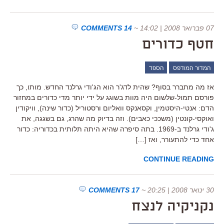
07 פברואר 2008 | 14:02
~
14 COMMENTS
חטף כדורים
המדור המודפס
הספד
אז מה מתברר בסוף? שהית לדג'ר הוא הג'ודי גרלנד החדש. מותו, כך
פורסם תמול-שלשום היה מוות בשוגג על ידי יותר מדי כדורים במחזור
הדם: אנטי-היסטמין, וקסאנקס וואליום ורסטוריל (כדור שינה), וויקודין
ואוקסי-קונטין (משככי כאבים). וזה בדיוק מה שהרג, גם בשגגה, את
ג'ודי גרלנד ב-1969. בתה סיפרה שהיא היתה תלותית בכדוריה: כדור
אחד כדי להתעורר, ואז […]
CONTINUE READING
30 ינואר 2008 | 20:25
~
17 COMMENTS
נקניקיה לנצח