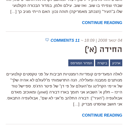
שבתי וצפיתי בו שוב. ואז שוב. עילם וולמן, במדור הבכורה הקולנועי
שלו ב"העיר" (הנכתב מאמריקה) תוהה נכון: האם הייתי מגיב כך […]
CONTINUE READING
04 ינואר 2008 | 18:09
~
11 COMMENTS
החידה (א')
ארכיון
ביקורת
המדור המודפס
לאלה המעדיפים קומדיות רומנטיות חביבות על פני טקסטים קולנועיים
מנותצים ממבנה ומעלילה, הנה התרשמותי מ"לעולם לא אהיה שלך"
של איימי הקרלינג ומ"העולם על פי דן" של פיטר הדג'ס. ספיישל טוד
היינז – חלק א' השבוע אני תומך בארז דבורה (ynet) ומאוכזב מאדם
אבולעפיה ("העיר"): דבורה התלהב מ"אני לא שם", אבולעפיה התבאס.
אני חושב שהסרט מבריק. […]
CONTINUE READING