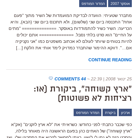
אוסקר 2007
המדור המודפס
מתברר שטעיתי: הוועדה לבדיקת המועמדות של השיר מתוך "פעם
אחת" התכנסה ביום שני (שלשום), ולא תתכנס ביום שני (הבא), והיא
הכריעה: השיר כשיר להתמודדות באוסקר. ============== "מתים
על החיים" הוא סרט בלתי נסבל. ============== אתם יכולים
להיות בטוחים שיותר לעולם לא אכתוב משפטים כמו "אני נקניקיה
אם…". דווקא ההימור שהתברר כמדויק לימד אותי את הלקח […]
CONTINUE READING
25 ינואר 2008 | 22:39
~
44 COMMENTS
"ארץ קשוחה", ביקורת (או:
רציחות לא פשוטות)
ארכיון
ביקורת
המדור המודפס
כפי שכבר כתבתי לפני כחודש: כשראיתי את "לא ארץ לזקנים" (אק"א
"ארץ קשוחה") של האחים כהן בפעם הראשונה היה מאוחר בלילה,
והסרט הזה לא נתן לי לישון. רצתי למחשב לקרוא את התסריט שלו, ואז