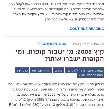
מבחינתי היא דווקא מצד "האי של נים", סרט הרפתקאות לקהל צעיר,
שלמרות מערכה שנייה טיפה מקושקשת, הצליח לרגש אותי מאוד.
שרבטתי עליו כמה מילים קצרצרות כאן. 2. לרוץ ולקנות את מארז
טרילוגיית "הסנדק" שיצא שלשום למכירה […]
CONTINUE READING
25 אפריל 2008 | 13:50
~
40 COMMENTS
קיץ 2008: מי ישבור קופות, ומי
הקופות ישברו אותו?
במאים שעברו ניתוח לשינוי מין
בקרוב
המדור המודפס
סרטי קיץ
פסטיבל ברלין 2008
בגיליון פריוויו הקיץ של "אנטרטיינמנט וויקלי" שיצא שלשום ניסו עורכי
העיתון לעשות מה ש"פרמייר" היה עושה פעם ולנבא כמה יכניס כל
סרט. טבלת שוברי הקופות של קיץ 2008 שלהם נראית ככה: 1.
"אינדיאנה ג'ונס וממלכת גולגולת הבדולח" (355 מיליון) 2. "סיפורי
נרניה: הנסיך כספיאן" (310 מיליון) 3. "הנקוק" (280 מיליון) 4. "וול-E