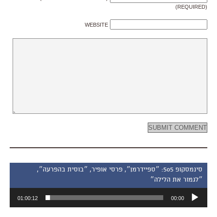
(REQUIRED)
WEBSITE
סינמסקופ 505: ״ספיידרמן״, פרסי אופיר, ״בוסית בהפרעה״,
״לגמור את הלילה״
נגן
01:00:12
00:00
אודיו