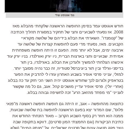
נוף אוגוסט שלי
חודש אוגוסט עמד בסימן החופשה הראשונה שלקחתי מהבלוג מאז
2008. אז נסעתי לשבועיים וחצי של תחקיר במסגרת תהליך הכתיבה
של "קטמנדו". השארתי את הבלוג בידיהם של שלושה מקוראיי
הקבועים. מאז, נסעתי מדי פעם לחופשות קצרות של שלושה עד
ארבעה ימים, אבל לא יותר מזה. הפעם זו היתה חופשה משפחתית
אמיתית. שבועיים וחצי בארצות הברית, ניו יורק ואורלנדו. בניו יורק עוד
איכשהו הצלחתי להמשיך ולעדכן את הבלוג. באורלנדו, בין תור
בדיסני-וורלד ובין תור ביוניברסל סטודיוז, זה כבר נהיה מסובך יותר.
למזלי, ענייני פרסי אופיר בשבוע האחרון עזרו לי להדביק את הפער
בטראפיק ולגרום לכך שחודש אוגוסט יהיה השני הכי חזק עד כה בבלוג
(אחרי יולי). פרסי אופיר עדיין מושכים קהל. אגב, גם כל מה שקשור
לענייני "מי מפחד מהזאב הרע" זכה לחשיפה גבוהה בבלוג.
כתוצאה מהחופשה – אגב, זו היתה גם חופשה חופשה ראשונה מ"פנאי
פלוס", שם המדור יצא בפעם הראשונה לחופשה בת שלושה שבועות,
ממנה הוא חוזר רק בסוף השבוע הקרוב – מאוד הזנחתי החודש את
כתיבת הביקורות (וגם החמצתי המון סרטים), דווקא בתקופה שבה
נוצר פקק תנועה עצום של סרטים ישראליים. על "מנתק המים" (שלא