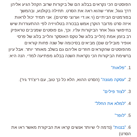
הפוסטים הכי נקראים בבלוג הם של ביקורות שרוב הקהל הגיע אליהן
דרך גוגל, אחרי שהוא ראה את הסרט. תחילה בקולנוע, ובהמשך
בפורמטים הביתיים (וי.או.די וערוצי סרטים). אני תמיד יכול לראות
איזה סרט מדובר הוקרן אמש בבכורה בטלוויזיה לפי ההתעוררות שיש
בחיפושי גוגל אחר הביקורות עליו. וכך, גם פוסטים שמניבים טראפיק
רב בזמן אמת (הלייב בלוג של טקס האוסקר והלייב בלוג של פרסי
אופיר מובילים שם) מביאים בסיכומה של שנה פחות קוראים
מהפוסטים שהקוראים חוזרים אליהם גם בשלב מאוחר יותר. אבל עיון
ברשימת הביקורות הכי נקראות השנה בבלוג מפתיעה למדי. הנה היא:
1.
"פלאות"
2.
"עסקה מגונה"
(הסרט ההוא, הלא כל כך טוב, עם ריצ'רד גיר).
3.
"לצוד פילים"
4.
"למלא את החלל"
5.
"לופר"
6.
"בננות"
(נדמה לי שיותר אנשים קראו את הביקורת מאשר ראו את
הסרט)