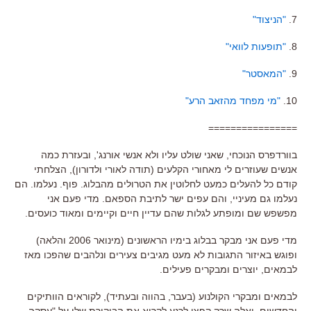
7.
"הניצוד"
8.
"תופעות לוואי"
9.
"המאסטר"
10.
"מי מפחד מהזאב הרע"
================
בוורדפרס הנוכחי, שאני שולט עליו ולא אנשי אורנג', ובעזרת כמה
אנשים שעוזרים לי מאחורי הקלעים (תודה לאורי ולדורון), הצלחתי
קודם כל להעלים כמעט לחלוטין את הטרולים מהבלוג. פוף. נעלמו. הם
נעלמו גם מעיניי, והם עפים ישר לתיבת הספאם. מדי פעם אני
מפשפש שם ומופתע לגלות שהם עדיין חיים וקיימים ומאוד כועסים.
מדי פעם אני מבקר בבלוג בימיו הראשונים (מינואר 2006 והלאה)
ופוגש באיזור התגובות לא מעט מגיבים צעירים ונלהבים שהפכו מאז
לבמאים, יוצרים ומבקרים פעילים.
לבמאים ומבקרי הקולנוע (בעבר, בהווה ובעתיד), לקוראים הוותיקים
והחדשים, ואלה שרק קפצו לרגע לקרוא את הביקורת שלי על "עסקה