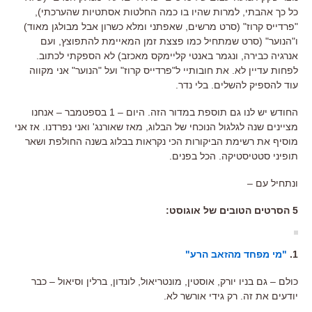
כל כך אהבתי, למרות שהיו בו כמה החלטות אסתטיות שהערכתי),
"פרדייס קרוז" (סרט מרשים, שאפתני ומלא כשרון אבל מבולגן מאוד)
ו"הנוער" (סרט שמתחיל כמו פצצת זמן המאיימת להתפוצץ, ועם
אנרגיה כבירה, ונגמר באנטי קליימקס מאכזב) לא הספקתי לכתוב.
לפחות עדיין לא. את חובותיי ל"פרדייס קרוז" ועל "הנוער" אני מקווה
עוד להספיק להשלים. בלי נדר.
החודש יש לנו גם תוספת במדור הזה. היום – 1 בספטמבר – אנחנו
מציינים שנה לגלגול הנוכחי של הבלוג, מאז שאורנג' ואני נפרדנו. אז אני
מוסיף את רשימת הביקורות הכי נקראות בבלוג בשנה החולפת ושאר
תופיני סטטיסטיקה. הכל בפנים.
ונתחיל עם –
5 הסרטים הטובים של אוגוסט:
1.
"מי מפחד מהזאב הרע"
כולם – גם בניו יורק, אוסטין, מונטריאול, לונדון, ברלין וסיאול – כבר
יודעים את זה. רק גידי אורשר לא.