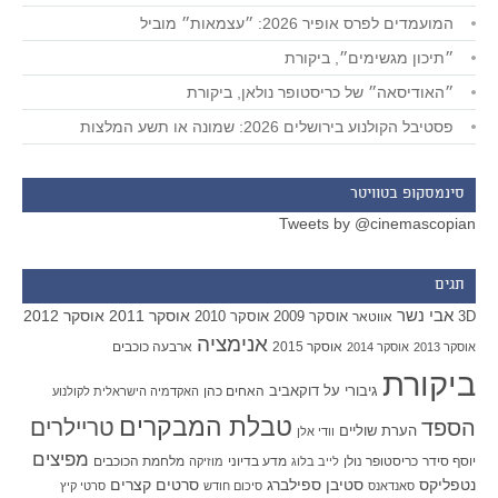
המועמדים לפרס אופיר 2026: ״עצמאות״ מוביל
״תיכון מגשימים״, ביקורת
״האודיסאה״ של כריסטופר נולאן, ביקורת
פסטיבל הקולנוע בירושלים 2026: שמונה או תשע המלצות
סינמסקופ בטוויטר
Tweets by @cinemascopian
תגים
אבי נשר
אוסקר 2011
אוסקר 2012
אוסקר 2009
אוסקר 2010
3D
אווטאר
אנימציה
אוסקר 2015
ארבעה כוכבים
אוסקר 2013
אוסקר 2014
ביקורת
גיבורי על
דוקאביב
האחים כהן
האקדמיה הישראלית לקולנוע
טבלת המבקרים
טריילרים
הספד
הערת שוליים
וודי אלן
מפיצים
יוסף סידר
כריסטופר נולן
מדע בדיוני
מלחמת הכוכבים
לייב בלוג
מוזיקה
סטיבן ספילברג
סרטים קצרים
נטפליקס
סאנדאנס
סיכום חודש
סרטי קיץ