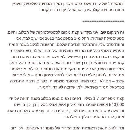
"המשרת" של לי דניאלס. סרט מעניין מאוד מבחינה פוליטית, מעניין
פחות מבחינה קולנועית, ושראוי לדיון נרחב. בקרוב.
==================
זה המקום שבו אני מקדיש קצת מקום לסטטיסטיקות של הבלוג. והיום:
סטטיסטיקה שנתית. החל מ-1 בספטמבר 2012 אני שוב לבד, אני
והוורדפרס שלי, והתמיכה הנדיבה שלכם. ההיענות לבלוג בשנה הזאת
הפתיעה אותי בכל יום מחדש. הצמיחה שלו מחודש לחודש. כשפניתי
וביקשתי מכם תמיכה דרך פייפאל, לא מעט מכם סייעו. היו גם כמה
קמפיינים פרסומיים בדרך שפרנסו. וכרגע יש את הפרסומות של גוגל,
שמכניסות מעט, אבל לפחות מקיימות את תחזוקת הבלוג. אני שומר
את הזכות לפנות אליכם בקרוב שוב למסע מימון נוסף – אולי אירוע
שנתי – אם לא ייכנס משהו פרסומי משמעותי בקרוב. תיבת התמיכה
בפייפאל תמיד משמאל, למי שרוצה לעודד ולתמוך.
קצת מספרים. 1.7 מיליון דפים נצפים נצפו בבלוג בשנה הזאת על ידי
540,000 אנשים שונים. חצי מיליון איש, אצלי בסלון. כן, כן. בוויינט
ובוואלה עושים את זה ביום אחד, ידה-ידה-ידה. אני עושה את זה בשנה
אחת, לבד מהספה בסלון. בפיג'מה.
וכדי להוכיח את תיאוריות הזנב הארוך של מומחי האינטרנט, אכן רוב