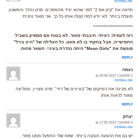
PERMALINK
תראה את "קיק-אס 2" לפני שהוא יורד מהמסכים. סרט נהדר והמשכון
מוצלח ביותר. לא יודע למה קטלו אותו כל כך. אני מאוד נהניתי.
================
רוה לעמית: ראיתי. חיבבתי מאוד. לא בטוח אם מספיק בשביל
החמישייה, אבל צחקתי בו לא מעט. כל העלילה של "היט גירל"
פוגשת את "Mean Girls" היתה נהדרת בעיניי. השאר פחות.
REPLY
נעמה
1 ספטמבר 2013 at 20:09
PERMALINK
לא מבינה את המיקום של "בעיינים של רוזי". סרט מצויין. ממליצה
מאוד לראות אותו
REPLY
יצחק
2 ספטמבר 2013 at 17:05
PERMALINK
יש גם את ההצעה הטובה ביותר, שאח שלי התפעל ממנו מאד .