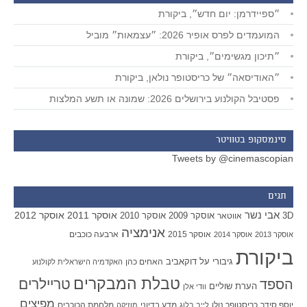
״ספיידרמן: יום חדש״, ביקורת
המועמדים לפרס אופיר 2026: ״עצמאות״ מוביל
״תיכון מגשימים״, ביקורת
״האודיסאה״ של כריסטופר נולאן, ביקורת
פסטיבל הקולנוע בירושלים 2026: שמונה או תשע המלצות
סינמסקופ בטוויטר
Tweets by @cinemascopian
תגים
אבי נשר
אוסקר 2011
אוסקר 2012
אוסקר 2009
אוסקר 2010
3D
אווטאר
אנימציה
אוסקר 2015
ארבעה כוכבים
אוסקר 2013
אוסקר 2014
ביקורת
גיבורי על
דוקאביב
האחים כהן
האקדמיה הישראלית לקולנוע
טבלת המבקרים
טריילרים
הספד
הערת שוליים
וודי אלן
מפיצים
יוסף סידר
כריסטופר נולן
מדע בדיוני
מלחמת הכוכבים
לייב בלוג
מוזיקה