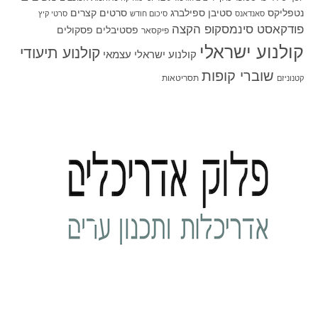
סטיבן ספילברג
סרטים קצרים
נטפליקס
סאנדאנס
סיכום חודש
סרטי קיץ
פודקאסט סינמסקופ הקצה
פסטיבלים
פסקולים
פיקסאר
קולנוע ישראלי
קולנוע תיעודי
קולנוע ישראלי עצמאי
שוברי קופות
תסריטאות
קטנוניזם